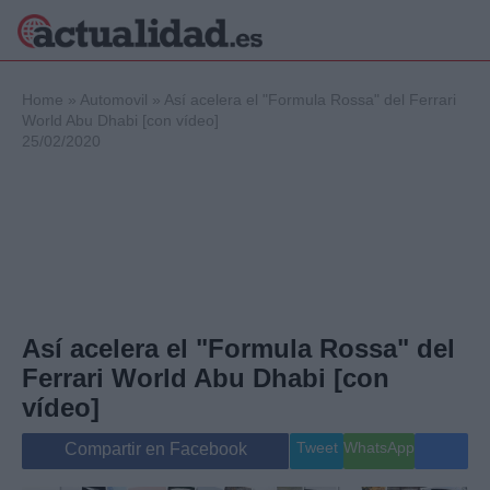
×
Home
»
Automovil
»
Así acelera el "Formula Rossa" del Ferrari
World Abu Dhabi [con vídeo]
25/02/2020
Política
Ciencia y
Tecnología
Crónica
Deportes
Economía
Salud y Bienestar
Así acelera el "Formula Rossa" del
Internacional
Ferrari World Abu Dhabi [con
Gente
Viajes
vídeo]
Musica
Tweet
WhatsApp
Compartir en Facebook