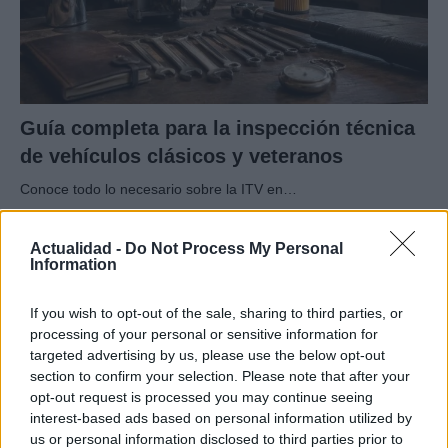
Guía completa para la inspección técnica
de vehículos clásicos y veteranos
Conoce todo lo necesario sobre la ITV en…
Actualidad -
Do Not Process My Personal
AUTOMOVIL
Information
If you wish to opt-out of the sale, sharing to third parties, or
processing of your personal or sensitive information for
targeted advertising by us, please use the below opt-out
section to confirm your selection. Please note that after your
opt-out request is processed you may continue seeing
interest-based ads based on personal information utilized by
us or personal information disclosed to third parties prior to