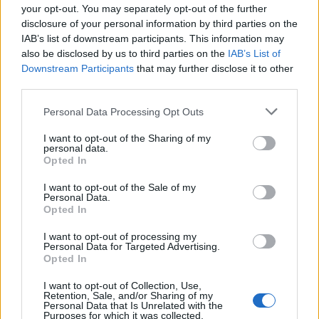
your opt-out. You may separately opt-out of the further
disclosure of your personal information by third parties on the
Cómo obtener el permiso internacional
IAB’s list of downstream participants. This information may
para conducir y viajar por todo el mundo
also be disclosed by us to third parties on the
IAB’s List of
Downstream Participants
that may further disclose it to other
La International Drivers Association te ofrece la posibilidad…
third parties.
Please note that this website/app uses one or more Google
Personal Data Processing Opt Outs
AUTOMOVIL
services and may gather and store information including but
not limited to your visit or usage behaviour. You may click to
I want to opt-out of the Sharing of my
personal data.
grant or deny consent to Google and its third-party tags to
Opted In
use your data for below specified purposes in below Google
consent section.
I want to opt-out of the Sale of my
Personal Data.
Opted In
I want to opt-out of processing my
Personal Data for Targeted Advertising.
Opted In
I want to opt-out of Collection, Use,
Las 100 mujeres que están transformando
Retention, Sale, and/or Sharing of my
Personal Data that Is Unrelated with the
la industria automotriz en 2025
Purposes for which it was collected.