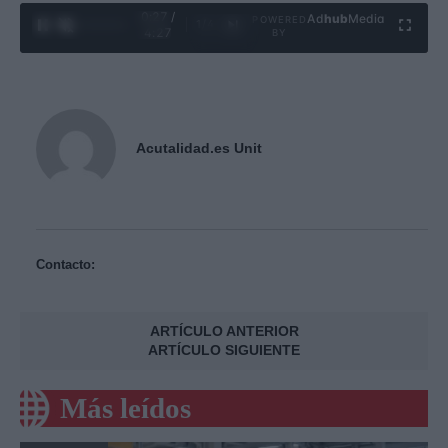
0:28 /
Ad
hub
Media
POWERED
1
/
4
4:27
BY
Acutalidad.es Unit
Contacto:
ARTÍCULO ANTERIOR
ARTÍCULO SIGUIENTE
Más leídos