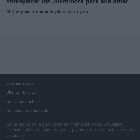
sobrepasar los 20km/hora para adelantar
El Congreso aprueba hoy la nueva ley de…
Quienes somos
Últimas Noticias
Señala una noticia
Síguenos en Facebook
Actualidad.es es la gran fuente de información social. Actualidad,
televisión, crónica, deportes, gente, política y todas las noticias sobre
su ciudad.