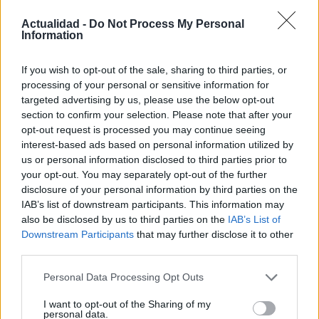
Actualidad -
Do Not Process My Personal
Information
If you wish to opt-out of the sale, sharing to third parties, or
processing of your personal or sensitive information for
Los coches más buscados
targeted advertising by us, please use the below opt-out
section to confirm your selection. Please note that after your
Con el objetivo de determinar cuáles son…
opt-out request is processed you may continue seeing
interest-based ads based on personal information utilized by
us or personal information disclosed to third parties prior to
AUTOMOVIL
your opt-out. You may separately opt-out of the further
disclosure of your personal information by third parties on the
IAB’s list of downstream participants. This information may
also be disclosed by us to third parties on the
IAB’s List of
Downstream Participants
that may further disclose it to other
third parties.
Please note that this website/app uses one or more Google
Personal Data Processing Opt Outs
services and may gather and store information including but
not limited to your visit or usage behaviour. You may click to
I want to opt-out of the Sharing of my
personal data.
grant or deny consent to Google and its third-party tags to