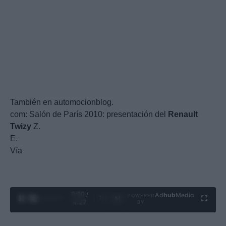
También en automocionblog.
com: Salón de París 2010: presentación del
Renault
Twizy
Z.
E.
Vía
0:31 /
Ad
hub
Media
POWERED
1
/
4
4:27
BY