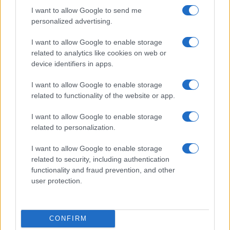
Prueba y análisis del Cupra Raval: compacto, producido…
I want to allow Google to send me
personalized advertising.
AUTOMOVIL
I want to allow Google to enable storage
related to analytics like cookies on web or
device identifiers in apps.
I want to allow Google to enable storage
related to functionality of the website or app.
I want to allow Google to enable storage
related to personalization.
I want to allow Google to enable storage
Cómo obtener el permiso internacional
related to security, including authentication
functionality and fraud prevention, and other
para conducir y viajar por todo el mundo
user protection.
La International Drivers Association te ofrece la posibilidad…
CONFIRM
AUTOMOVIL