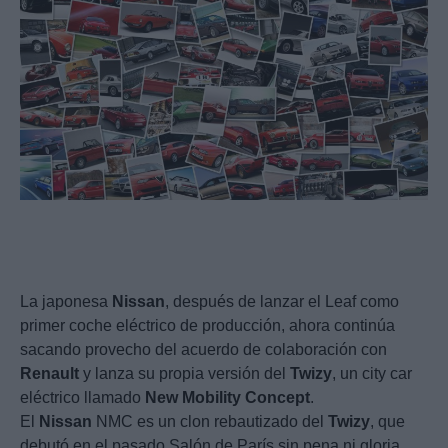
La japonesa
Nissan
, después de lanzar el Leaf como
primer coche eléctrico de producción, ahora continúa
sacando provecho del acuerdo de colaboración con
Renault
y lanza su propia versión del
Twizy
, un city car
eléctrico llamado
New
Mobility
Concept
.
El
Nissan
NMC es un clon rebautizado del
Twizy
, que
debutó en el pasado Salón de París sin pena ni gloria.