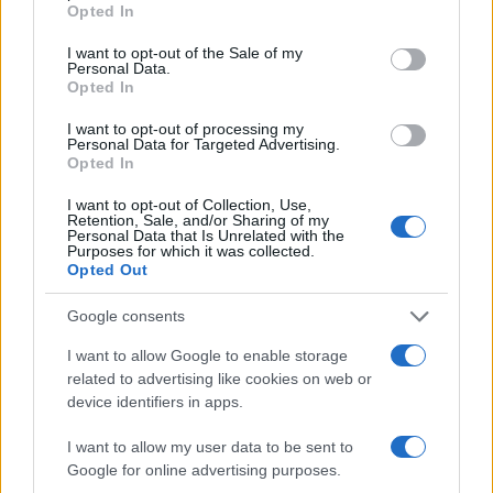
Opted In
use your data for below specified purposes in below Google
Compra tu coche de segunda mano en
consent section.
I want to opt-out of the Sale of my
Heycar
Personal Data.
Opted In
¿Estás pensando en renovar tu coche? Apostar por…
I want to opt-out of processing my
Personal Data for Targeted Advertising.
Opted In
AUTOMOVIL
I want to opt-out of Collection, Use,
Retention, Sale, and/or Sharing of my
Personal Data that Is Unrelated with the
Purposes for which it was collected.
Opted Out
Google consents
I want to allow Google to enable storage
related to advertising like cookies on web or
device identifiers in apps.
Cupra Raval: un eléctrico compacto con
I want to allow my user data to be sent to
carácter deportivo
Google for online advertising purposes.