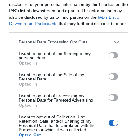
disclosure of your personal information by third parties on the
IAB’s list of downstream participants. This information may
also be disclosed by us to third parties on the
IAB’s List of
Los coches más buscados
Downstream Participants
that may further disclose it to other
third parties.
Con el objetivo de determinar cuáles son…
Please note that this website/app uses one or more Google
Personal Data Processing Opt Outs
services and may gather and store information including but
AUTOMOVIL
not limited to your visit or usage behaviour. You may click to
I want to opt-out of the Sharing of my
personal data.
grant or deny consent to Google and its third-party tags to
Opted In
use your data for below specified purposes in below Google
consent section.
I want to opt-out of the Sale of my
Personal Data.
Opted In
I want to opt-out of processing my
Personal Data for Targeted Advertising.
Opted In
I want to opt-out of Collection, Use,
Retention, Sale, and/or Sharing of my
Compra tu coche de segunda mano en
Personal Data that Is Unrelated with the
Purposes for which it was collected.
Heycar
Opted Out