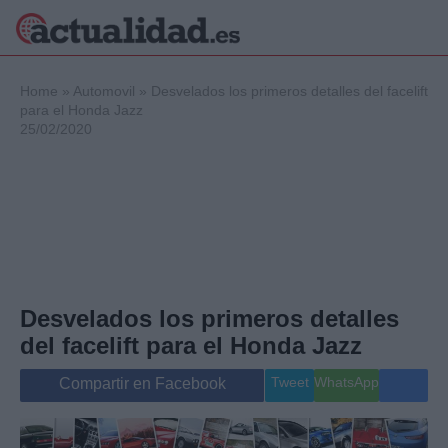
×
Home
»
Automovil
»
Desvelados los primeros detalles del facelift
para el Honda Jazz
25/02/2020
Política
Ciencia y
Tecnología
Crónica
Deportes
Economía
Salud y Bienestar
Desvelados los primeros detalles
Internacional
del facelift para el Honda Jazz
Gente
Viajes
Tweet
WhatsApp
Compartir en Facebook
Musica