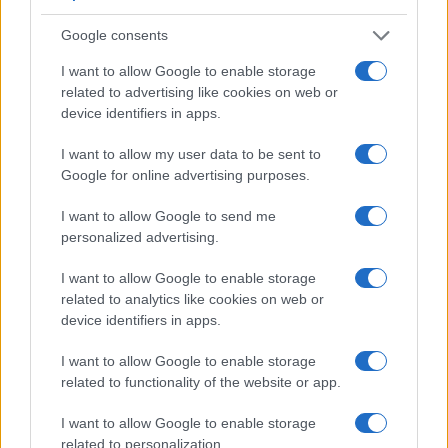
¿Estás pensando en renovar tu coche? Apostar por…
Google consents
I want to allow Google to enable storage
AUTOMOVIL
related to advertising like cookies on web or
device identifiers in apps.
I want to allow my user data to be sent to
Google for online advertising purposes.
I want to allow Google to send me
personalized advertising.
I want to allow Google to enable storage
related to analytics like cookies on web or
device identifiers in apps.
Guía definitiva para comprar coches
chinos en España con seguridad
I want to allow Google to enable storage
related to functionality of the website or app.
Aprende a evaluar la calidad, seguridad y garantías…
I want to allow Google to enable storage
related to personalization.