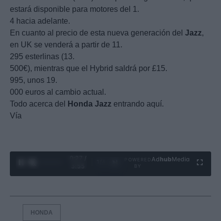
estará disponible para motores del 1.
4 hacia adelante.
En cuanto al precio de esta nueva generación del
Jazz
,
en UK se venderá a partir de 11.
295 esterlinas (13.
500€), mientras que el Hybrid saldrá por £15.
995, unos 19.
000 euros al cambio actual.
Todo acerca del
Honda
Jazz
entrando aquí.
Vía
0:28 /
Ad
hub
Media
POWERED
1
/
4
3:55
BY
HONDA