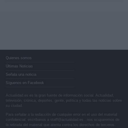
Quienes somos
Últimas Noticias
Señala una noticia
Síguenos en Facebook
Actualidad.es es la gran fuente de información social. Actualidad,
televisión, crónica, deportes, gente, política y todas las noticias sobre
su ciudad.
Para señalar a la redacción de cualquier error en el uso del material
confidencial, escríbanos a
staff@actualidad.es
: nos ocuparemos de
la retirada del material que atenta contra los derechos de terceros.