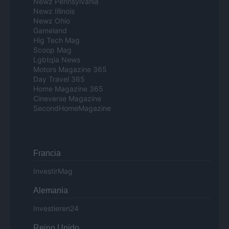
Newz Pennsylvania
Newz Illinois
Newz Ohio
Gameland
Hig Tech Mag
Scoop Mag
Lgbtqia News
Motors Magazine 365
Day Travel 365
Home Magazine 365
Cineverse Magazine
SecondHomeMagazine
Francia
InvestirMag
Alemania
Investieren24
Reino Unido