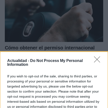
Cómo obtener el permiso internacional
para conducir y viajar por todo el mundo
Actualidad -
Do Not Process My Personal
La International Drivers Association te ofrece la posibilidad…
Information
If you wish to opt-out of the sale, sharing to third parties, or
AUTOMOVIL
processing of your personal or sensitive information for
targeted advertising by us, please use the below opt-out
section to confirm your selection. Please note that after your
opt-out request is processed you may continue seeing
interest-based ads based on personal information utilized by
us or personal information disclosed to third parties prior to