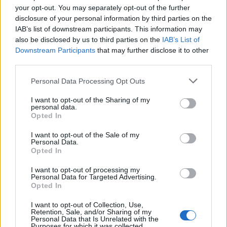
your opt-out. You may separately opt-out of the further
disclosure of your personal information by third parties on the
IAB’s list of downstream participants. This information may
also be disclosed by us to third parties on the
IAB’s List of
Downstream Participants
that may further disclose it to other
Compra tu coche de segunda mano en
third parties.
Heycar
Please note that this website/app uses one or more Google
Personal Data Processing Opt Outs
services and may gather and store information including but
¿Estás pensando en renovar tu coche? Apostar por…
not limited to your visit or usage behaviour. You may click to
I want to opt-out of the Sharing of my
personal data.
grant or deny consent to Google and its third-party tags to
Opted In
use your data for below specified purposes in below Google
AUTOMOVIL
consent section.
I want to opt-out of the Sale of my
Personal Data.
Opted In
I want to opt-out of processing my
Personal Data for Targeted Advertising.
Opted In
I want to opt-out of Collection, Use,
Retention, Sale, and/or Sharing of my
Personal Data that Is Unrelated with the
Purposes for which it was collected.