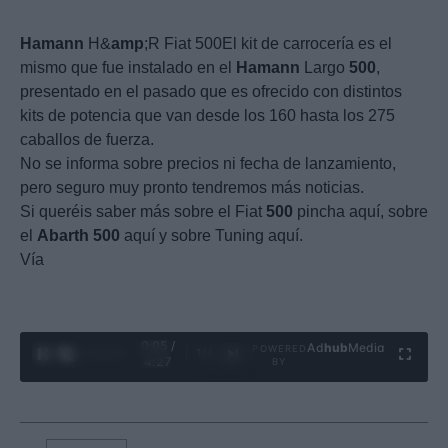
Hamann
H&
amp
;R Fiat 500El kit de carrocería es el
mismo que fue instalado en el
Hamann
Largo
500
,
presentado en el pasado que es ofrecido con distintos
kits de potencia que van desde los 160 hasta los 275
caballos de fuerza.
No se informa sobre precios ni fecha de lanzamiento,
pero seguro muy pronto tendremos más noticias.
Si queréis saber más sobre el Fiat
500
pincha aquí, sobre
el
Abarth
500
aquí y sobre Tuning aquí.
Vía
0:06 /
Ad
hub
Media
POWERED
1
/
4
4:27
BY