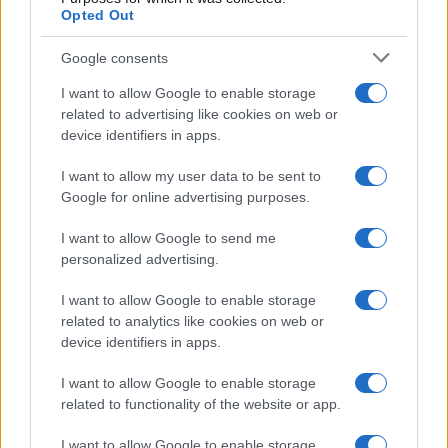
Opted Out
Guía completa para la inspección técnica
Google consents
de vehículos clásicos y veteranos
I want to allow Google to enable storage
Conoce todo lo necesario sobre la ITV en…
related to advertising like cookies on web or
device identifiers in apps.
AUTOMOVIL
I want to allow my user data to be sent to
Google for online advertising purposes.
I want to allow Google to send me
personalized advertising.
I want to allow Google to enable storage
related to analytics like cookies on web or
device identifiers in apps.
I want to allow Google to enable storage
Las 100 mujeres que están transformando
related to functionality of the website or app.
la industria automotriz en 2025
I want to allow Google to enable storage