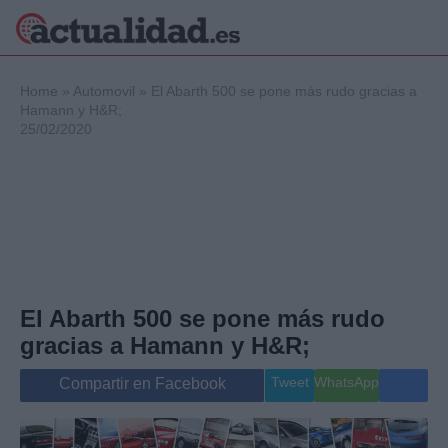
×
Home
»
Automovil
»
El Abarth 500 se pone más rudo gracias a
Hamann y H&R;
25/02/2020
Política
Ciencia y
Tecnología
Crónica
Deportes
Economía
Salud y Bienestar
El Abarth 500 se pone más rudo
Internacional
gracias a Hamann y H&R;
Gente
Viajes
Tweet
WhatsApp
Compartir en Facebook
Musica