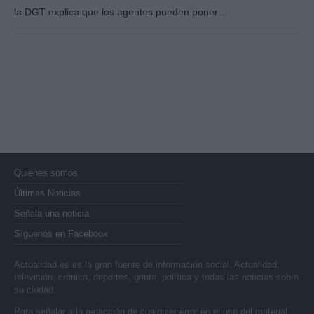
la DGT explica que los agentes pueden poner…
Quienes somos
Últimas Noticias
Señala una noticia
Síguenos en Facebook
Actualidad.es es la gran fuente de información social. Actualidad,
televisión, crónica, deportes, gente, política y todas las noticias sobre
su ciudad.
Para señalar a la redacción de cualquier error en el uso del material