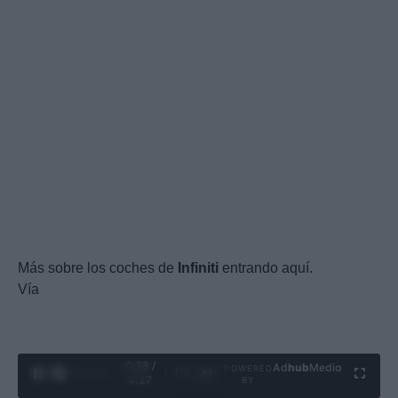
Más sobre los coches de
Infiniti
entrando aquí.
Vía
0:29 /
Ad
hub
Media
POWERED
1
/
4
4:27
BY