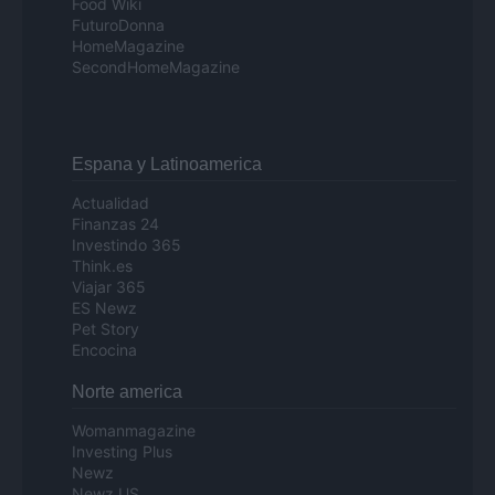
Food Wiki
FuturoDonna
HomeMagazine
SecondHomeMagazine
Espana y Latinoamerica
Actualidad
Finanzas 24
Investindo 365
Think.es
Viajar 365
ES Newz
Pet Story
Encocina
Norte america
Womanmagazine
Investing Plus
Newz
Newz US