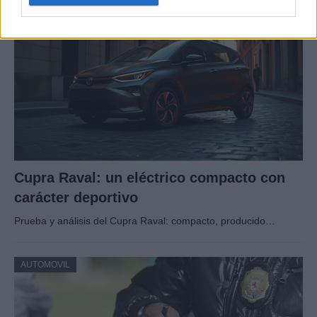
AUTOMOVIL
Cupra Raval: un eléctrico compacto con
carácter deportivo
Prueba y análisis del Cupra Raval: compacto, producido…
AUTOMOVIL