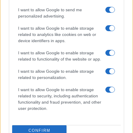
Un vistazo a las mujeres que marcan la…
I want to allow Google to send me
personalized advertising.
AUTOMOVIL
I want to allow Google to enable storage
related to analytics like cookies on web or
device identifiers in apps.
I want to allow Google to enable storage
related to functionality of the website or app.
I want to allow Google to enable storage
related to personalization.
I want to allow Google to enable storage
related to security, including authentication
Cómo obtener el permiso internacional
functionality and fraud prevention, and other
para conducir y viajar por todo el mundo
user protection.
La International Drivers Association te ofrece la posibilidad…
CONFIRM