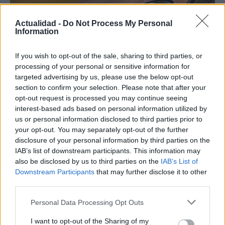
Actualidad -
Do Not Process My Personal
Information
If you wish to opt-out of the sale, sharing to third parties, or
processing of your personal or sensitive information for
targeted advertising by us, please use the below opt-out
Compra tu coche de segunda mano en
section to confirm your selection. Please note that after your
Heycar
opt-out request is processed you may continue seeing
interest-based ads based on personal information utilized by
¿Estás pensando en renovar tu coche? Apostar por…
us or personal information disclosed to third parties prior to
your opt-out. You may separately opt-out of the further
disclosure of your personal information by third parties on the
AUTOMOVIL
IAB’s list of downstream participants. This information may
also be disclosed by us to third parties on the
IAB’s List of
Downstream Participants
that may further disclose it to other
third parties.
Please note that this website/app uses one or more Google
Personal Data Processing Opt Outs
services and may gather and store information including but
not limited to your visit or usage behaviour. You may click to
I want to opt-out of the Sharing of my