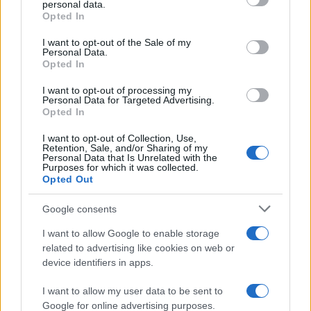
personal data.
grant or deny consent to Google and its third-party tags to
Opted In
use your data for below specified purposes in below Google
consent section.
I want to opt-out of the Sale of my
Personal Data.
Los coches más buscados
Opted In
Con el objetivo de determinar cuáles son…
I want to opt-out of processing my
Personal Data for Targeted Advertising.
Opted In
AUTOMOVIL
I want to opt-out of Collection, Use,
Retention, Sale, and/or Sharing of my
Personal Data that Is Unrelated with the
Purposes for which it was collected.
Opted Out
Google consents
I want to allow Google to enable storage
related to advertising like cookies on web or
device identifiers in apps.
Las 100 mujeres que están transformando
I want to allow my user data to be sent to
Google for online advertising purposes.
la industria automotriz en 2025