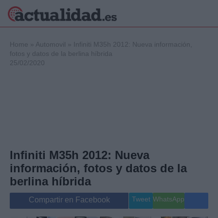
×
Home
»
Automovil
»
Infiniti M35h 2012: Nueva información,
fotos y datos de la berlina híbrida
25/02/2020
Política
Ciencia y
Tecnología
Crónica
Deportes
Economía
Salud y Bienestar
Infiniti M35h 2012: Nueva
Internacional
información, fotos y datos de la
Gente
Viajes
berlina híbrida
Musica
Tweet
WhatsApp
Compartir en Facebook