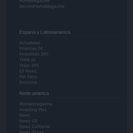
HomeMagazine
SecondHomeMagazine
Espana y Latinoamerica
Actualidad
Finanzas 24
Investindo 365
Think.es
Viajar 365
ES Newz
Pet Story
Encocina
Norte america
Womanmagazine
Investing Plus
Newz
Newz US
Newz California
Newz Texas