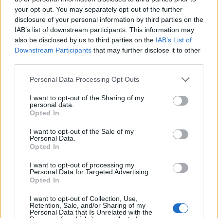
your opt-out. You may separately opt-out of the further
disclosure of your personal information by third parties on the
IAB’s list of downstream participants. This information may
also be disclosed by us to third parties on the
IAB’s List of
Downstream Participants
that may further disclose it to other
Los coches más buscados
third parties.
Con el objetivo de determinar cuáles son…
Please note that this website/app uses one or more Google
Personal Data Processing Opt Outs
services and may gather and store information including but
not limited to your visit or usage behaviour. You may click to
I want to opt-out of the Sharing of my
personal data.
AUTOMOVIL
grant or deny consent to Google and its third-party tags to
Opted In
use your data for below specified purposes in below Google
consent section.
I want to opt-out of the Sale of my
Personal Data.
Opted In
I want to opt-out of processing my
Personal Data for Targeted Advertising.
Opted In
I want to opt-out of Collection, Use,
Retention, Sale, and/or Sharing of my
Personal Data that Is Unrelated with the