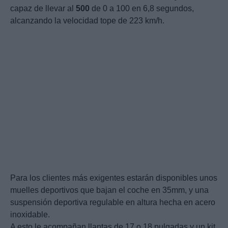
capaz de llevar al
500
de 0 a 100 en 6,8 segundos,
alcanzando la velocidad tope de 223 km/h.
Para los clientes más exigentes estarán disponibles unos
muelles deportivos que bajan el coche en 35mm, y una
suspensión deportiva regulable en altura hecha en acero
inoxidable.
A esto le acompañan llantas de 17 o 18 pulgadas y un kit