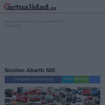
×
Home
»
Automovil
»
Novitec Abarth 500
25/02/2020
Política
Ciencia y
Tecnología
Crónica
Deportes
Economía
Novitec Abarth 500
Salud y Bienestar
Internacional
Tweet
WhatsApp
Compartir en Facebook
Gente
Viajes
Musica