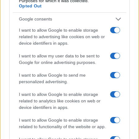
Purposes for which it was collected.
Compra tu coche de segunda mano en
Opted Out
Heycar
Google consents
¿Estás pensando en renovar tu coche? Apostar por…
I want to allow Google to enable storage
related to advertising like cookies on web or
AUTOMOVIL
device identifiers in apps.
I want to allow my user data to be sent to
Google for online advertising purposes.
I want to allow Google to send me
personalized advertising.
I want to allow Google to enable storage
related to analytics like cookies on web or
device identifiers in apps.
Cómo obtener el permiso internacional
I want to allow Google to enable storage
para conducir y viajar por todo el mundo
related to functionality of the website or app.
La International Drivers Association te ofrece la posibilidad…