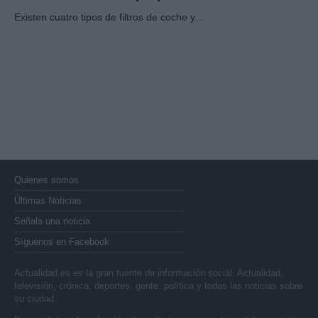
Existen cuatro tipos de filtros de coche y…
Quienes somos
Últimas Noticias
Señala una noticia
Síguenos en Facebook
Actualidad.es es la gran fuente de información social. Actualidad,
televisión, crónica, deportes, gente, política y todas las noticias sobre
su ciudad.