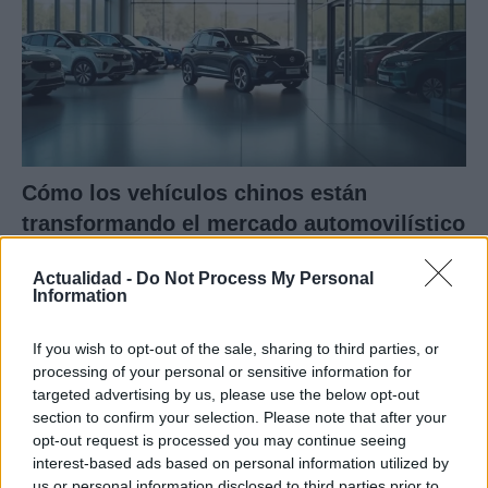
Cómo los vehículos chinos están
transformando el mercado automovilístico
en España
Actualidad -
Do Not Process My Personal
Los coches chinos están dominando el mercado español…
Information
If you wish to opt-out of the sale, sharing to third parties, or
AUTOMOVIL
processing of your personal or sensitive information for
targeted advertising by us, please use the below opt-out
section to confirm your selection. Please note that after your
opt-out request is processed you may continue seeing
interest-based ads based on personal information utilized by
us or personal information disclosed to third parties prior to