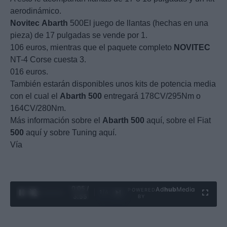
aerodinámico.
Novitec
Abarth
500El juego de llantas (hechas en una
pieza) de 17 pulgadas se vende por 1.
106 euros, mientras que el paquete completo
NOVITEC
NT-4 Corse cuesta 3.
016 euros.
También estarán disponibles unos kits de potencia media
con el cual el
Abarth
500
entregará 178CV/295Nm o
164CV/280Nm.
Más información sobre el
Abarth
500
aquí, sobre el Fiat
500
aquí y sobre Tuning aquí.
Vía
0:06 /
Ad
hub
Media
POWERED
1
/
4
3:55
BY