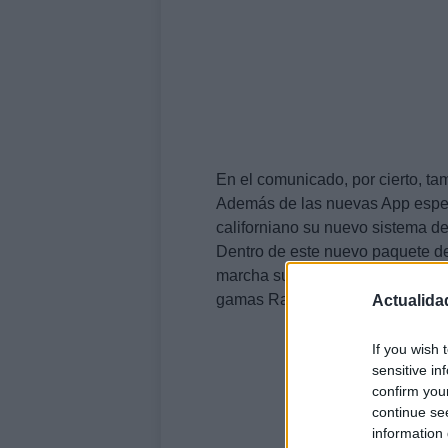
En el comunicado, por cierto, ta
Además de las nuevas App especí
californiano su nuevo sistema d
Dentro de este nuevo paquete de
marcha su primer programa de inf
gamas Ram y Cherokee.
Actualida
If you wish 
sensitive in
confirm you
continue se
information 