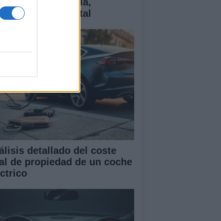
ctricos: tecnología,
antías y coste total
álisis detallado del coste
tal de propiedad de un coche
ctrico