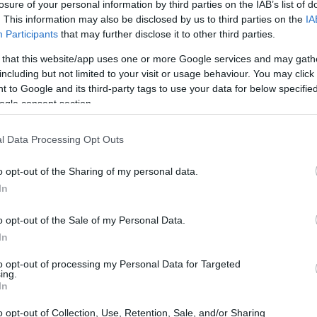
losure of your personal information by third parties on the IAB’s list of
. This information may also be disclosed by us to third parties on the
IA
Participants
that may further disclose it to other third parties.
 that this website/app uses one or more Google services and may gath
including but not limited to your visit or usage behaviour. You may click 
 to Google and its third-party tags to use your data for below specifi
ogle consent section.
l Data Processing Opt Outs
Có
es
o opt-out of the Sharing of my personal data.
me
In
Es
o opt-out of the Sale of my Personal Data.
In
to opt-out of processing my Personal Data for Targeted
ing.
In
ase de elementos completamente gratuitos, siempre
aquete de datos.
o opt-out of Collection, Use, Retention, Sale, and/or Sharing