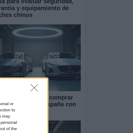
ía para evaluar seguridad,
rantía y equipamiento de
ches chinos
ía definitiva para comprar
ches chinos en España con
sonal or
ection to
guridad
ou may
 personal
out of the