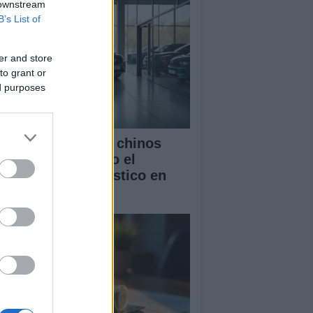
 downstream
B’s List of
er and store
to grant or
ed purposes
mo los vehículos chinos
tán transformando el
rcado automovilístico en
paña