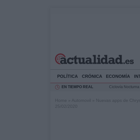
POLÍTICA
CRÓNICA
ECONOMÍA
IN
EN TIEMPO REAL
Ciclovía Nocturna
Felipe VI recibe 
Home
»
Automovil
»
Nuevas apps de Chrys
Rehabilitación de 
25/02/2020
Análisis de la res