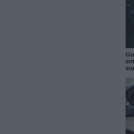
Guí
en
eu