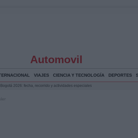
Automovil
TERNACIONAL
VIAJES
CIENCIA Y TECNOLOGÍA
DEPORTES
 Bogotá 2026: fecha, recorrido y actividades especiales
a Juan Jesús Vivas en Palma para analizar la situación en Ceuta
ler
la Illa Plana: Menorca apuesta por el deporte náutico sostenible
puesta del Gobierno ante la crisis migratoria en Ceuta