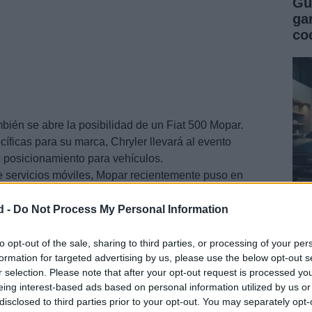
Gu
ga
co
mbién se abre la posibilidad de un Fiat 500 Mopar.
ficas para su marca, Chryler llevará al evento
e posicionamiento para vehículos.
 servicios móviles, Mopar recientemente puso en
ormación al usuario, que se hizo extensivo a las
d -
Do Not Process My Personal Information
Gu
co
to opt-out of the sale, sharing to third parties, or processing of your per
formation for targeted advertising by us, please use the below opt-out s
se
r selection. Please note that after your opt-out request is processed y
eing interest-based ads based on personal information utilized by us or
disclosed to third parties prior to your opt-out. You may separately opt-