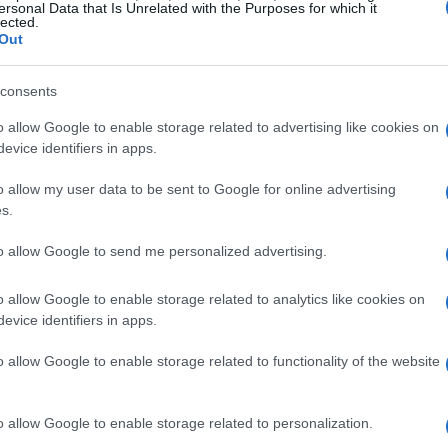
os que Mopar va a presentar para toda su gama en Los
ersonal Data that Is Unrelated with the Purposes for which it
lected.
emolques de campo, un nuevo manual electrónico de
Out
e envía un mensaje al conductor cuando éste circula
e Wifi dentro del vehículo y WiTECH, un servicio de
consents
ealiza remotamente por el taller de la marca.
Gu
as
ra misión en Mopar es añadir valor a cada una de
o allow Google to enable storage related to advertising like cookies on
ga
evice identifiers in apps.
stros clientes un servicio excepcional y accesorios y
o allow my user data to be sent to Google for online advertising
ismo una gama con hasta 20.
s.
Jeep y Ram.
00, todavía los aumentaremos mucho más”, Pietro
to allow Google to send me personalized advertising.
par.
o allow Google to enable storage related to analytics like cookies on
 entra aquí.
evice identifiers in apps.
o allow Google to enable storage related to functionality of the website
© Riproduzione riservata
o allow Google to enable storage related to personalization.
Co