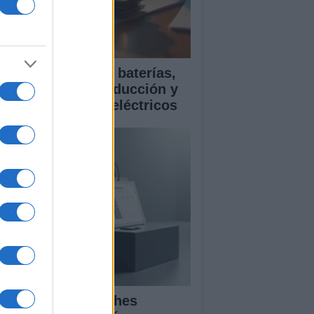
ía para comparar baterías,
istencias a la conducción y
rantía en coches eléctricos
mparativa de coches