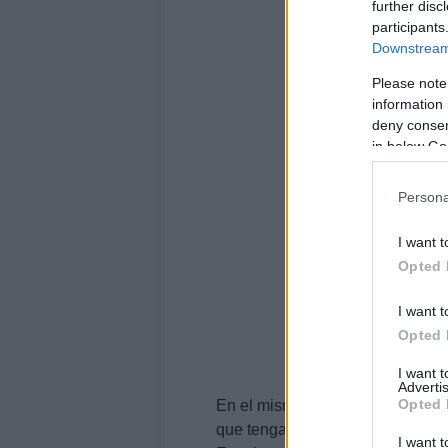
further disc
participants
Downstream 
Please note
information 
deny consent
in below Go
Persona
I want t
Opted 
I want t
Opted 
I want 
Advertis
Opted 
En el mismo se incluyen toda cl
que tengas un smartphone con p
I want t