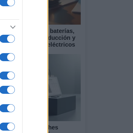
ía para comparar baterías,
istencias a la conducción y
rantía en coches eléctricos
mparativa de coches