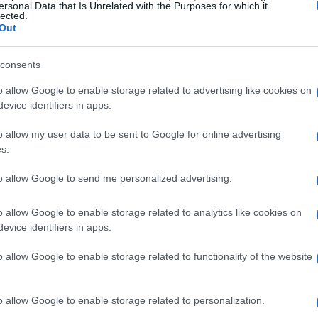
ersonal Data that Is Unrelated with the Purposes for which it
lected.
Out
 sido un modelo en el túnel de viento, pero os
consents
Gu
lleva podrían ser blandos, duros, móviles o con alas
as
o allow Google to enable storage related to advertising like cookies on
ga
evice identifiers in apps.
ifras impactantes: 1.
o allow my user data to be sent to Google for online advertising
s.
to allow Google to send me personalized advertising.
h y la capacidad de crear hasta 6 G de aceleración
o allow Google to enable storage related to analytics like cookies on
evice identifiers in apps.
ogía del ventilador de succión.
 llegó a la Fórmula 1 fue a finales de los años
o allow Google to enable storage related to functionality of the website
ente: consiste en emplear un gran ventilador para
l coche, reduciendo con ello la presión y generando un
o allow Google to enable storage related to personalization.
Co
 durante los adelantamientos y así los coches corrían