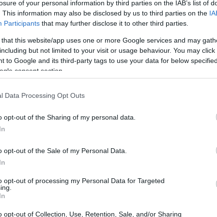
losure of your personal information by third parties on the IAB’s list of
. This information may also be disclosed by us to third parties on the
IA
Participants
that may further disclose it to other third parties.
ony Digital en colaboración con
Red
Bull
Racing,
r en su categoría, y Adrian Newey, experto en
 that this website/app uses one or more Google services and may gath
de coches de competición, el diseño resultante ofrece
including but not limited to your visit or usage behaviour. You may click 
 to Google and its third-party tags to use your data for below specifi
ctante y revolucionaria.
ogle consent section.
ado de varias versiones y múltiples modificaciones.
laza con efecto ala, al que se le incorporaron una
l Data Processing Opt Outs
nadas y un potente motor sobrealimentado.
Có
es
o opt-out of the Sharing of my personal data.
me
In
Es
o opt-out of the Sale of my Personal Data.
In
to opt-out of processing my Personal Data for Targeted
ing.
In
o opt-out of Collection, Use, Retention, Sale, and/or Sharing