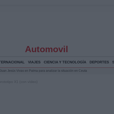
Automovil
TERNACIONAL
VIAJES
CIENCIA Y TECNOLOGÍA
DEPORTES
a Juan Jesús Vivas en Palma para analizar la situación en Ceuta
la Illa Plana: Menorca apuesta por el deporte náutico sostenible
prototipo X1 (con vídeo)
 y humanitario en Ceuta tras la llegada masiva de migrantes
 Bogotá 2026: fecha, recorrido y actividades especiales