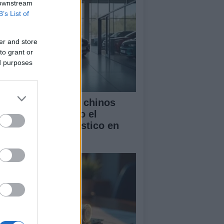
 downstream
B’s List of
er and store
to grant or
ed purposes
mo los vehículos chinos
tán transformando el
rcado automovilístico en
paña