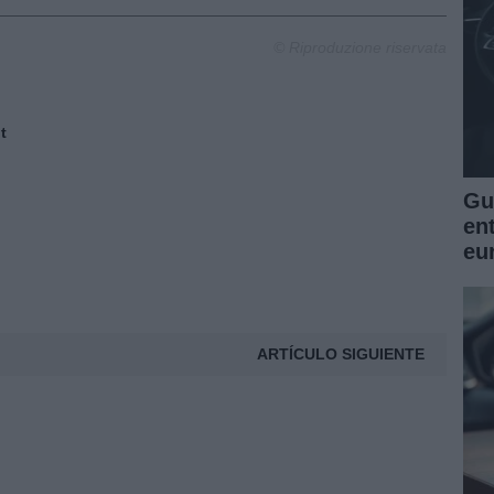
© Riproduzione riservata
t
Guí
en
eu
ARTÍCULO SIGUIENTE