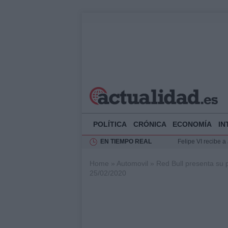
POLÍTICA
CRÓNICA
ECONOMÍA
IN
EN TIEMPO REAL
Felipe VI recibe 
Rehabilitación de 
Home
»
Automovil
»
Red Bull presenta su 
Impacto económico
25/02/2020
Ciclovía Nocturna