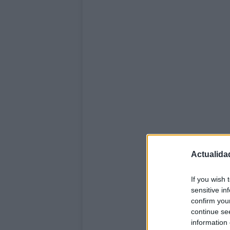
Actualida
If you wish 
sensitive in
confirm you
continue se
information 