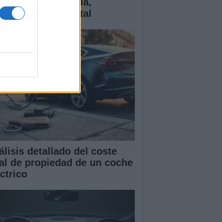
ctricos: tecnología,
antías y coste total
álisis detallado del coste
tal de propiedad de un coche
ctrico