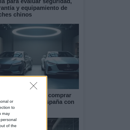
ía para evaluar seguridad,
rantía y equipamiento de
ches chinos
ía definitiva para comprar
ches chinos en España con
sonal or
ection to
guridad
ou may
 personal
out of the