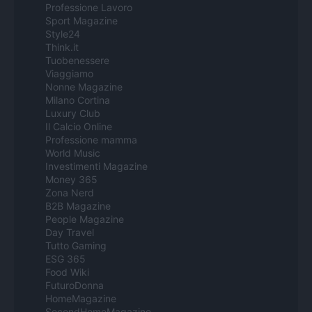
Professione Lavoro
Sport Magazine
Style24
Think.it
Tuobenessere
Viaggiamo
Nonne Magazine
Milano Cortina
Luxury Club
Il Calcio Online
Professione mamma
World Music
Investimenti Magazine
Money 365
Zona Nerd
B2B Magazine
People Magazine
Day Travel
Tutto Gaming
ESG 365
Food Wiki
FuturoDonna
HomeMagazine
SecondHomeMagazine