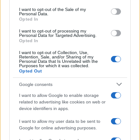
use your data for below specified purposes in below Google
Heycar
consent section.
I want to opt-out of the Sale of my
Personal Data.
¿Estás pensando en renovar tu coche? Apostar por…
Opted In
I want to opt-out of processing my
Personal Data for Targeted Advertising.
AUTOMOVIL
Opted In
I want to opt-out of Collection, Use,
Retention, Sale, and/or Sharing of my
Personal Data that Is Unrelated with the
Purposes for which it was collected.
Opted Out
Google consents
I want to allow Google to enable storage
related to advertising like cookies on web or
device identifiers in apps.
Guía definitiva para comprar coches
chinos en España con seguridad
I want to allow my user data to be sent to
Google for online advertising purposes.
Aprende a evaluar la calidad, seguridad y garantías…