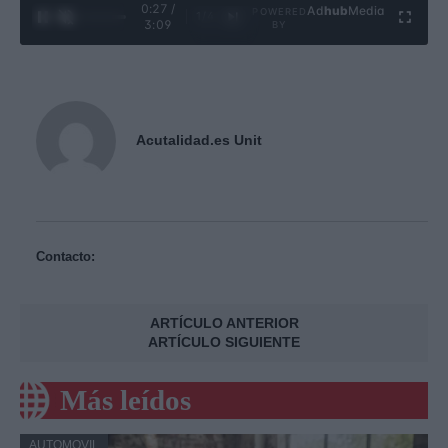
0:28 /
Ad
hub
Media
POWERED
1
/
4
3:09
BY
Acutalidad.es Unit
Contacto:
ARTÍCULO ANTERIOR
ARTÍCULO SIGUIENTE
Más leídos
AUTOMOVIL