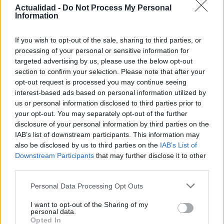
Actualidad -
Do Not Process My Personal
Information
If you wish to opt-out of the sale, sharing to third parties, or
Los coches más buscados
processing of your personal or sensitive information for
targeted advertising by us, please use the below opt-out
Con el objetivo de determinar cuáles son…
section to confirm your selection. Please note that after your
opt-out request is processed you may continue seeing
interest-based ads based on personal information utilized by
AUTOMOVIL
us or personal information disclosed to third parties prior to
your opt-out. You may separately opt-out of the further
disclosure of your personal information by third parties on the
IAB’s list of downstream participants. This information may
also be disclosed by us to third parties on the
IAB’s List of
Downstream Participants
that may further disclose it to other
third parties.
Please note that this website/app uses one or more Google
Personal Data Processing Opt Outs
services and may gather and store information including but
not limited to your visit or usage behaviour. You may click to
I want to opt-out of the Sharing of my
personal data.
grant or deny consent to Google and its third-party tags to
Compra tu coche de segunda mano en
Opted In