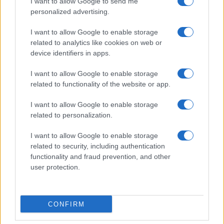
I want to allow Google to send me
personalized advertising.
AUTOMOVIL
I want to allow Google to enable storage
related to analytics like cookies on web or
device identifiers in apps.
I want to allow Google to enable storage
related to functionality of the website or app.
I want to allow Google to enable storage
related to personalization.
Las 100 mujeres que están transformando
I want to allow Google to enable storage
related to security, including authentication
la industria automotriz en 2025
functionality and fraud prevention, and other
user protection.
Un vistazo a las mujeres que marcan la…
AUTOMOVIL
CONFIRM