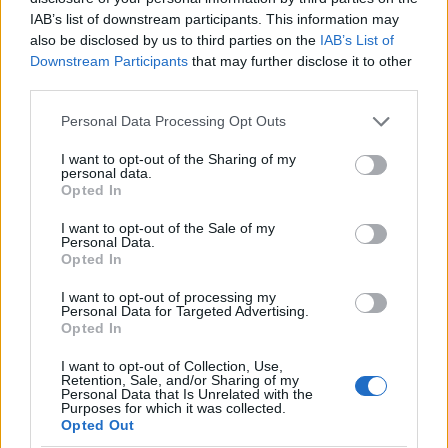
IAB’s list of downstream participants. This information may
Cómo obtener el permiso internacional
also be disclosed by us to third parties on the
IAB’s List of
Downstream Participants
that may further disclose it to other
para conducir y viajar por todo el mundo
third parties.
La International Drivers Association te ofrece la posibilidad…
Please note that this website/app uses one or more Google
Personal Data Processing Opt Outs
services and may gather and store information including but
not limited to your visit or usage behaviour. You may click to
I want to opt-out of the Sharing of my
AUTOMOVIL
personal data.
grant or deny consent to Google and its third-party tags to
Opted In
use your data for below specified purposes in below Google
consent section.
I want to opt-out of the Sale of my
Personal Data.
Opted In
I want to opt-out of processing my
Personal Data for Targeted Advertising.
Opted In
I want to opt-out of Collection, Use,
Retention, Sale, and/or Sharing of my
Personal Data that Is Unrelated with the
Los coches más buscados
Purposes for which it was collected.
Opted Out
Con el objetivo de determinar cuáles son…