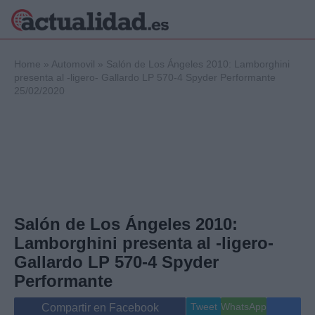
×
Home
»
Automovil
»
Salón de Los Ángeles 2010: Lamborghini
presenta al -ligero- Gallardo LP 570-4 Spyder Performante
25/02/2020
Política
Ciencia y
Tecnología
Crónica
Deportes
Economía
Salud y Bienestar
Salón de Los Ángeles 2010:
Internacional
Lamborghini presenta al -ligero-
Gente
Viajes
Gallardo LP 570-4 Spyder
Musica
Performante
Tweet
WhatsApp
Compartir en Facebook