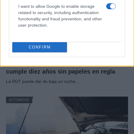
I want to allow Google to enable storage
related to security, including authentication
functionality and fraud prevention, and other
user protection.
CONFIRM
DGT puede dar de baja un coche si
cumple diez años sin papeles en regla
La DGT puede dar de baja un coche…
AUTOMOVIL