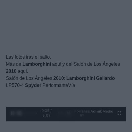
Las fotos tras el salto.
Más de
Lamborghini
aquí y del Salón de Los Ángeles
2010
aquí.
Salón de Los Ángeles
2010
:
Lamborghini
Gallardo
LP570-4
Spyder
PerformanteVía
0:06 /
Ad
hub
Media
POWERED
1
/
4
3:09
BY