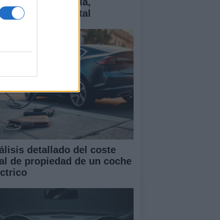
ctricos: tecnología,
antías y coste total
álisis detallado del coste
tal de propiedad de un coche
ctrico