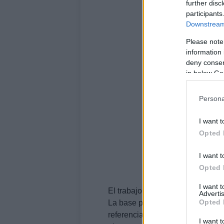
further disc
participants
Downstream 
Please note
information 
deny consent
in below Go
Persona
I want t
Opted 
I want t
Opted 
I want 
El trabajo para el nuevo
Moke
em
Advertis
Opted 
La base para el futuro
Moke
, qu
referencia para el desarrollo de
I want t