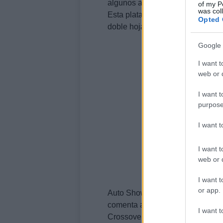
algunos años.
of my P
was col
Esta plataforma sin pilares daría
Opted 
doble hoja, algo que podría compl
Google 
I want t
web or d
I want t
purpose
I want 
I want t
web or d
I want t
or app.
Auto Show de Detroit 2010: el
Mi
comenta además que el
Moke
po
I want t
Crossover, un coche con paneles 