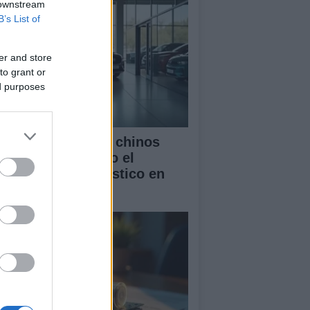
 downstream
B’s List of
er and store
to grant or
ed purposes
mo los vehículos chinos
tán transformando el
rcado automovilístico en
paña