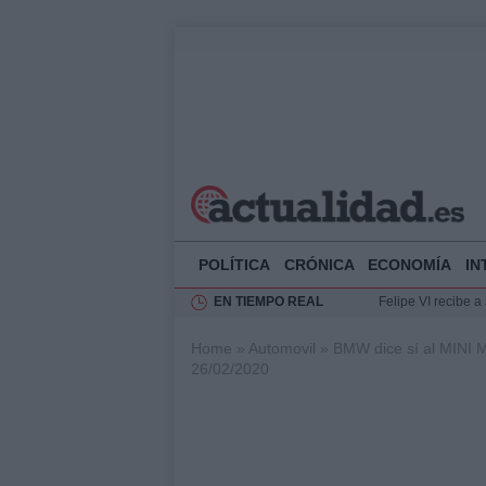
POLÍTICA
CRÓNICA
ECONOMÍA
IN
EN TIEMPO REAL
Felipe VI recibe 
Rehabilitación de 
Home
»
Automovil
»
BMW dice sí al MINI 
Impacto económico
26/02/2020
La compra del átic
Ciclovía Nocturna