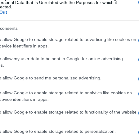
ersonal Data that Is Unrelated with the Purposes for which it
lected.
 cabida a la instalación de un portón del maletero de
Out
acer a algunos críticos del portón actual.
consents
Gu
as
o allow Google to enable storage related to advertising like cookies on
ga
evice identifiers in apps.
o allow my user data to be sent to Google for online advertising
s.
to allow Google to send me personalized advertising.
o allow Google to enable storage related to analytics like cookies on
evice identifiers in apps.
o allow Google to enable storage related to functionality of the website
ni
Beachcomber Concept en directo (con video)Se
dría tener algunos elementos del Honda Element
o allow Google to enable storage related to personalization.
Co
removibles, tanto en el techo como en las puertas,