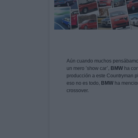
Aún cuando muchos pensábamo
un mero ’show car’,
BMW
ha con
producción a este Countryman pla
eso no es todo,
BMW
ha mencion
crossover.