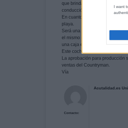
que brindarán una apertura total
I want t
conducción con el entorno.
authenti
En cuanto al Canyon Coupé, será
playa.
Será una versión corta del Count
el mismo sistema de tracción inte
una caja en el techo para la car
Este coche estaría basado en e
La aprobación para producción s
ventas del Countryman.
Vía
Acutalidad.es Uni
Contacto: