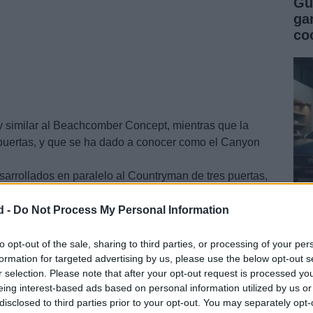
Gu
ga
co
y similar al Beachcomber Concept, mientras que la
 puertas, y que se ha dado a conocer como el Canyon
arrollados en paralelo al Countryman de tres puertas,
d -
Do Not Process My Personal Information
Gu
co
to opt-out of the sale, sharing to third parties, or processing of your per
formation for targeted advertising by us, please use the below opt-out s
se
r selection. Please note that after your opt-out request is processed y
eing interest-based ads based on personal information utilized by us or
disclosed to third parties prior to your opt-out. You may separately opt-