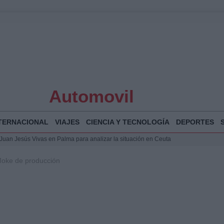
Automovil
TERNACIONAL
VIAJES
CIENCIA Y TECNOLOGÍA
DEPORTES
a Juan Jesús Vivas en Palma para analizar la situación en Ceuta
la Illa Plana: Menorca apuesta por el deporte náutico sostenible
Moke de producción
 y humanitario en Ceuta tras la llegada masiva de migrantes
o de Chamberí por 6,3 millones: detalles y controversias
 Bogotá 2026: fecha, recorrido y actividades especiales