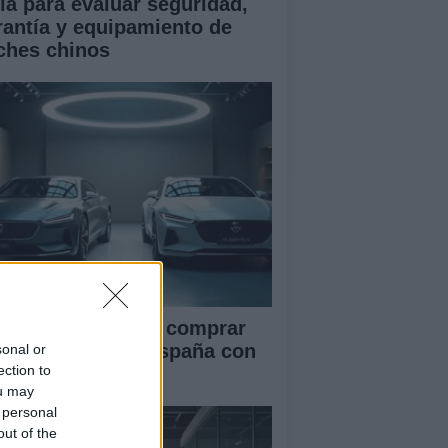
ía para evaluar seguridad,
rantía y equipamiento de
ches chinos
ía definitiva para comprar
ches chinos en España con
sonal or
ection to
guridad
ou may
 personal
out of the