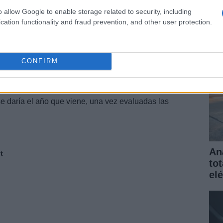
elé
 hacia los elementos, conectando la experiencia de
o allow Google to enable storage related to security, including
gar
cation functionality and fraud prevention, and other user protection.
 una interpretación -tres puertas- de un coche de
ryman que tendrá 3 puertas, 4 butacas para adultos y
CONFIRM
gral All4, y se tiene en consideración la instalación de
ga de equipaje.
l Canyon Carver presentado por
BMW
en el 2005.
e daría el año que viene, una vez evaluadas las
An
t
to
elé