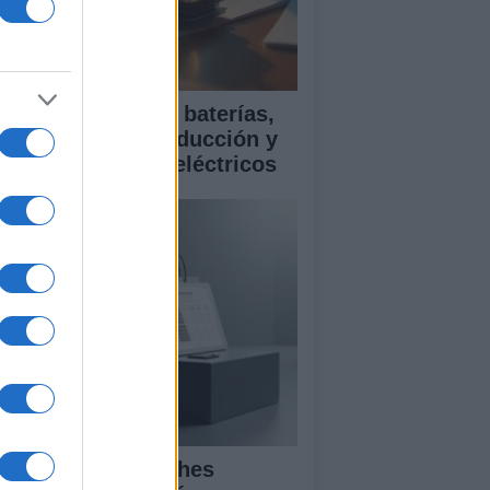
ía para comparar baterías,
istencias a la conducción y
rantía en coches eléctricos
mparativa de coches