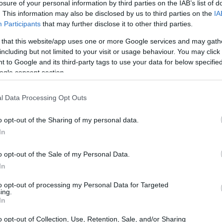
losure of your personal information by third parties on the IAB’s list of
. This information may also be disclosed by us to third parties on the
IA
Participants
that may further disclose it to other third parties.
 that this website/app uses one or more Google services and may gath
including but not limited to your visit or usage behaviour. You may click 
 to Google and its third-party tags to use your data for below specifi
ogle consent section.
l Data Processing Opt Outs
Có
es
o opt-out of the Sharing of my personal data.
me
In
Es
o opt-out of the Sale of my Personal Data.
In
to opt-out of processing my Personal Data for Targeted
pieza con una nueva plataforma.
ing.
In
e será una plataforma sin pilares, también servirá de
 la nueva generación del Countryman dentro de
o opt-out of Collection, Use, Retention, Sale, and/or Sharing