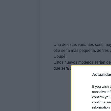
Una de estas variantes sería mu
otra sería más pequeña, de tres
Coupé.
Estos nuevos modelos serían des
que será una versión deportiva.
Actualida
If you wish 
sensitive in
confirm you
continue se
information 