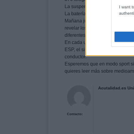
La suspensión delantera es tipo 
I want t
authenti
La batería es de níquel metal hid
Mañana jueves, en el stand de
L
revelar los últimos detalles de 
diferentes.
En cada uno de ellos, el CT
200
ESP, el sistema de tracción o el 
conductor.
Esperemos que en modo sport s
quieres leer más sobre medioamb
Acutalidad.es Uni
Contacto: