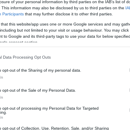
losure of your personal information by third parties on the IAB’s list of
. This information may also be disclosed by us to third parties on the
IA
Participants
that may further disclose it to other third parties.
 that this website/app uses one or more Google services and may gath
including but not limited to your visit or usage behaviour. You may click 
 to Google and its third-party tags to use your data for below specifi
ogle consent section.
terior seguro que jugarán de su lado en la dura partida
s, aunque de momento el mayor argumento en su favor
l Data Processing Opt Outs
Có
uipado con un motor 1.
es
o opt-out of the Sharing of my personal data.
 potencia conjunta se eleva hasta 134 CV, puede
me
In
s con la mayoría de las mecánicas de un Audi A3 por
Es
o opt-out of the Sale of my Personal Data.
In
to opt-out of processing my Personal Data for Targeted
ing.
In
o opt-out of Collection, Use, Retention, Sale, and/or Sharing