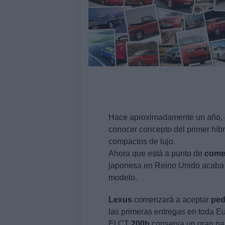
Hace aproximadamente un año, du
conocer concepto del primer híbr
compactos de lujo.
Ahora que está a punto de
come
japonesa en Reino Unido acaba d
modelo.
Lexus
comenzará a aceptar
ped
las primeras entregas en toda E
El CT
200h
conserva un gran par