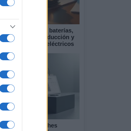
ía para comparar baterías,
istencias a la conducción y
rantía en coches eléctricos
mparativa de coches