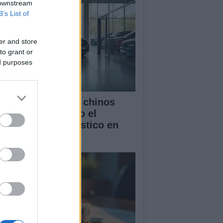
 downstream
B’s List of
er and store
to grant or
ed purposes
mo los vehículos chinos
tán transformando el
rcado automovilístico en
paña