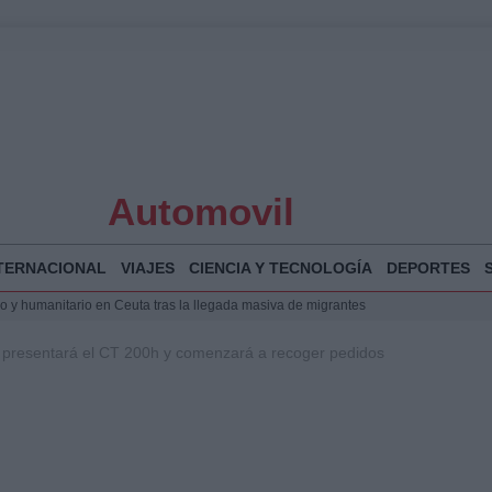
Automovil
TERNACIONAL
VIAJES
CIENCIA Y TECNOLOGÍA
DEPORTES
 y humanitario en Ceuta tras la llegada masiva de migrantes
o de Chamberí por 6,3 millones: detalles y controversias
s presentará el CT 200h y comenzará a recoger pedidos
l pabellón de la Expo de Zaragoza en centro sanitario clave
la Illa Plana: Menorca apuesta por el deporte náutico sostenible