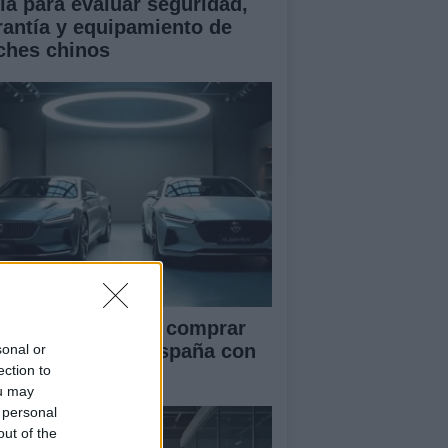
ía para evaluar seguridad,
rantía y equipamiento de
ches chinos
ía definitiva para comprar
ches chinos en España con
sonal or
ection to
guridad
ou may
 personal
out of the