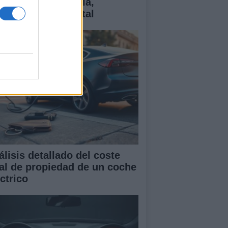
ctricos: tecnología,
antías y coste total
álisis detallado del coste
tal de propiedad de un coche
ctrico