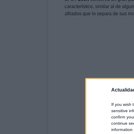
característico, similar al de al
afilados que lo separa de sus riv
Actualida
If you wish 
sensitive in
confirm you
continue se
information 