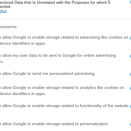
ersonal Data that Is Unrelated with the Purposes for which it
lected.
Out
consents
Gu
as
o allow Google to enable storage related to advertising like cookies on
ga
evice identifiers in apps.
que en ciclo combinado este coche tiene un consumo
o allow my user data to be sent to Google for online advertising
n una cifra de emisiones de 96 g/km de CO2.
s.
taciones puesto que acelera de 0 a 100 km/h en 10,3
to allow Google to send me personalized advertising.
o allow Google to enable storage related to analytics like cookies on
evice identifiers in apps.
re ejes de 2.
o allow Google to enable storage related to functionality of the website
one de una capacidad de maletero de 375 litros,
segunda fila de asientos.
o allow Google to enable storage related to personalization.
Co