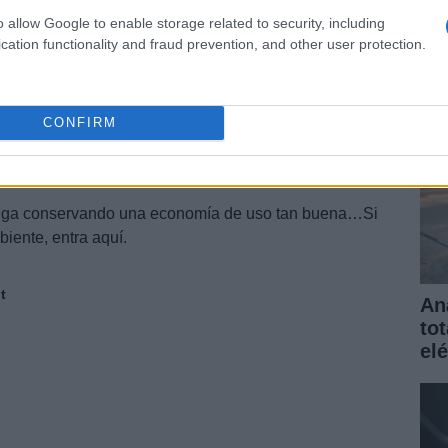
elé
McPherson y, la posterior, de dobles pistones.
o allow Google to enable storage related to security, including
gar
cation functionality and fraud prevention, and other user protection.
ruro y el motor tiene una potencia de 37 CV.
exus
en el Salón de París, la marca aprovechará para
este compacto que ofrecerá tres modos de conducción
CONFIRM
h
varía diferentes parámetros de la suspensión, el
volante, para ajustarse a las preferencias de su
iga conservando una economía de uso tan buena…Si
iente, entra aquí.
t
An
to
elé