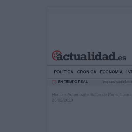
POLÍTICA
CRÓNICA
ECONOMÍA
IN
EN TIEMPO REAL
Impacto económico
La compra del átic
Home
»
Automovil
»
Salón de París: Lexu
Transformación de
26/02/2020
Rehabilitación de 