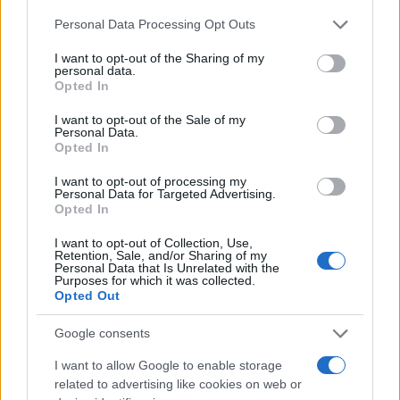
Please note that this website/app uses one or more Google
Personal Data Processing Opt Outs
services and may gather and store information including but
not limited to your visit or usage behaviour. You may click to
I want to opt-out of the Sharing of my
personal data.
grant or deny consent to Google and its third-party tags to
Opted In
use your data for below specified purposes in below Google
consent section.
I want to opt-out of the Sale of my
Personal Data.
Opted In
Compra tu coche de segunda mano en
I want to opt-out of processing my
Personal Data for Targeted Advertising.
Heycar
Opted In
¿Estás pensando en renovar tu coche? Apostar por…
I want to opt-out of Collection, Use,
Retention, Sale, and/or Sharing of my
Personal Data that Is Unrelated with the
Purposes for which it was collected.
AUTOMOVIL
Opted Out
Google consents
I want to allow Google to enable storage
related to advertising like cookies on web or