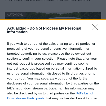
Los coches chinos están dominando el mercado español…
AUTOMOVIL
Actualidad -
Do Not Process My Personal
Information
If you wish to opt-out of the sale, sharing to third parties, or
processing of your personal or sensitive information for
targeted advertising by us, please use the below opt-out
section to confirm your selection. Please note that after your
opt-out request is processed you may continue seeing
interest-based ads based on personal information utilized by
Los coches más buscados
us or personal information disclosed to third parties prior to
your opt-out. You may separately opt-out of the further
Con el objetivo de determinar cuáles son…
disclosure of your personal information by third parties on the
IAB’s list of downstream participants. This information may
also be disclosed by us to third parties on the
IAB’s List of
AUTOMOVIL
Downstream Participants
that may further disclose it to other
third parties.