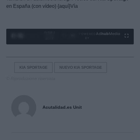
en España (con vídeo) {aquí}Vía
0:29 /
Ad
hub
Media
POWERED
1
/
4
3:19
BY
KIA SPORTAGE
NUEVO KIA SPORTAGE
© Riproduzione riservata
Acutalidad.es Unit