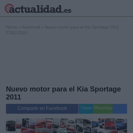
×
Home
»
Automovil
»
Nuevo motor para el Kia Sportage 2011
27/02/2020
Política
Ciencia y
Tecnología
Crónica
Deportes
Economía
Nuevo motor para el Kia Sportage
Salud y Bienestar
Internacional
2011
Gente
Viajes
Tweet
WhatsApp
Compartir en Facebook
Musica