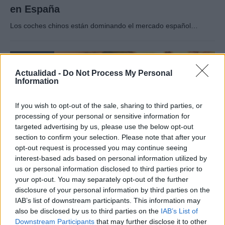
en España
Los coches chinos están dominando el mercado español…
AUTOMOVIL
Actualidad -
Do Not Process My Personal
Information
If you wish to opt-out of the sale, sharing to third parties, or
processing of your personal or sensitive information for
targeted advertising by us, please use the below opt-out
section to confirm your selection. Please note that after your
opt-out request is processed you may continue seeing
interest-based ads based on personal information utilized by
us or personal information disclosed to third parties prior to
Compra tu coche de segunda mano en
your opt-out. You may separately opt-out of the further
disclosure of your personal information by third parties on the
Heycar
IAB’s list of downstream participants. This information may
¿Estás pensando en renovar tu coche? Apostar por…
also be disclosed by us to third parties on the
IAB’s List of
Downstream Participants
that may further disclose it to other