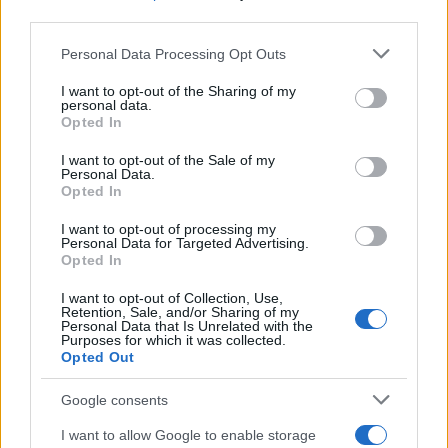
third parties.
AUTOMOVIL
Please note that this website/app uses one or more Google
Personal Data Processing Opt Outs
services and may gather and store information including but
not limited to your visit or usage behaviour. You may click to
I want to opt-out of the Sharing of my
personal data.
grant or deny consent to Google and its third-party tags to
Opted In
use your data for below specified purposes in below Google
consent section.
I want to opt-out of the Sale of my
Personal Data.
Opted In
I want to opt-out of processing my
Personal Data for Targeted Advertising.
Opted In
Los coches más buscados
I want to opt-out of Collection, Use,
Con el objetivo de determinar cuáles son…
Retention, Sale, and/or Sharing of my
Personal Data that Is Unrelated with the
Purposes for which it was collected.
Opted Out
AUTOMOVIL
Google consents
I want to allow Google to enable storage