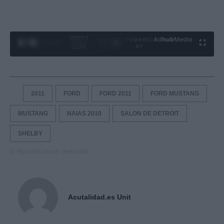
0:28 /
Ad
hub
Media
POWERED
1
/
4
3:19
BY
2011
FORD
FORD 2011
FORD MUSTANG
MUSTANG
NAIAS 2010
SALON DE DETROIT
SHELBY
© Riproduzione riservata
Acutalidad.es Unit