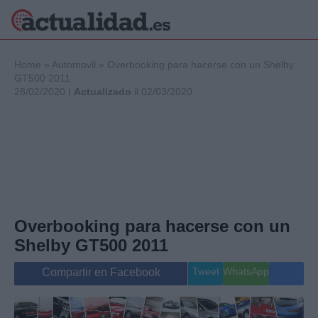
×
Home
»
Automovil
»
Overbooking para hacerse con un Shelby
GT500 2011
28/02/2020 |
Actualizado
il 02/03/2020
Política
Ciencia y
Tecnología
Crónica
Deportes
Economía
Salud y Bienestar
Overbooking para hacerse con un
Internacional
Shelby GT500 2011
Gente
Viajes
Tweet
WhatsApp
Compartir en Facebook
Musica