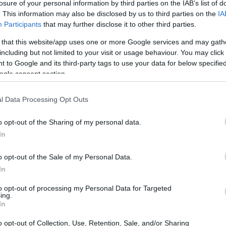
losure of your personal information by third parties on the IAB’s list of
. This information may also be disclosed by us to third parties on the
IA
Participants
that may further disclose it to other third parties.
 that this website/app uses one or more Google services and may gath
including but not limited to your visit or usage behaviour. You may click 
 to Google and its third-party tags to use your data for below specifi
seño resistente, duro, ligero y efectivo en cuanto a
ogle consent section.
epto en el caso de los retrovisores).
el mismo que se empleó para la fabricación del panel
l Data Processing Opt Outs
e tiene unas características especiales en cuanto a
Gu
co
o opt-out of the Sharing of my personal data.
rbono
para el
BMW
M3 2011La
fibra
de
carbono
se
In
 de lamina transparente que lo hace resistente a los
e degrade y evita que el color se vuelva amarillento
o opt-out of the Sale of my Personal Data.
In
to opt-out of processing my Personal Data for Targeted
ing.
In
o opt-out of Collection, Use, Retention, Sale, and/or Sharing