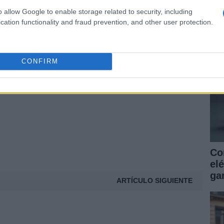
as
MARCA
MINI
MOTOR
NOVEDADES
o allow Google to enable storage related to security, including
ga
cation functionality and fraud prevention, and other user protection.
ON DE GINEBRA
SISTEMA
U2
VELOCIDAD
© Riproduzione riservata
CONFIRM
t
Co
elé
gar
ARTÍCULO SIGUIENTE