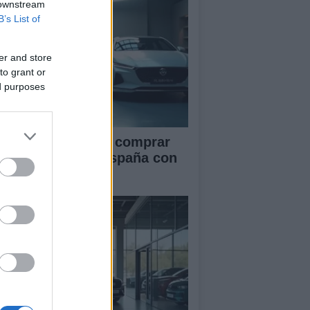
 downstream
B’s List of
er and store
to grant or
ed purposes
ía definitiva para comprar
ches chinos en España con
guridad