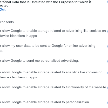
ersonal Data that Is Unrelated with the Purposes for which it
lected.
Out
Có
consents
es
me
o allow Google to enable storage related to advertising like cookies on
Es
evice identifiers in apps.
o allow my user data to be sent to Google for online advertising
s años de garantía oficial de
BMW
para sus
s.
en el momento de comprar el coche gozarían de la
to allow Google to send me personalized advertising.
l precio ni la fecha de lanzamiento para este
kit
o allow Google to enable storage related to analytics like cookies on
evice identifiers in apps.
o aquí.
o allow Google to enable storage related to functionality of the website
RICO
CARGA
COCHE
DETROIT
ENTREGA
o allow Google to enable storage related to personalization.
Gu