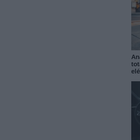
An
to
elé