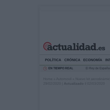
POLÍTICA
CRÓNICA
ECONOMÍA
IN
EN TIEMPO REAL
El Rey de España r
Felipe VI y Juan 
Home
»
Automovil
»
Nuevo kit aerodinámi
Guía técnica para 
29/02/2020 |
Actualizado
il 02/03/2020