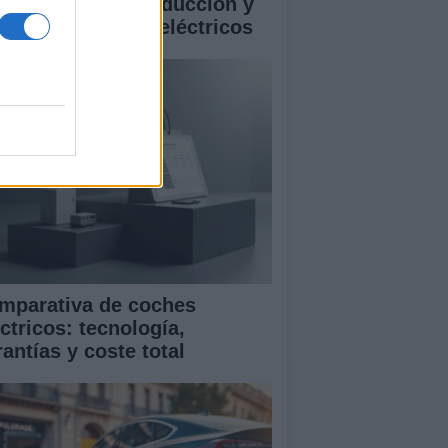
istencias a la conducción y
rantía en coches eléctricos
mparativa de coches
ctricos: tecnología,
antías y coste total