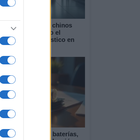
mo los vehículos chinos
tán transformando el
rcado automovilístico en
paña
ía para comparar baterías,