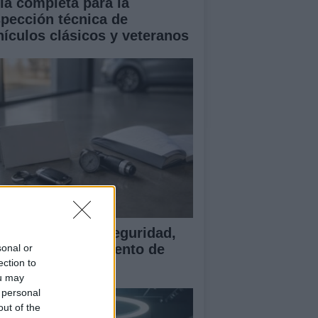
ía completa para la
spección técnica de
hículos clásicos y veteranos
ía para evaluar seguridad,
rantía y equipamiento de
sonal or
ection to
ches chinos
ou may
 personal
out of the