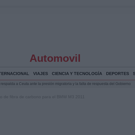
Automovil
TERNACIONAL
VIAJES
CIENCIA Y TECNOLOGÍA
DEPORTES
espalda a Ceuta ante la presión migratoria y la falta de respuesta del Gobierno
Jesús Vivas se reúnen en Marivent para abordar la situación en Ceuta
co de fibra de carbono para el BMW M3 2011
planificar, reportear y construir una crónica con escenas y voces