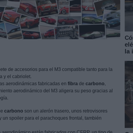
Có
el
la
te de accesorios para el M3 compatible tanto para la
 y el cabriolet.
ras aerodinámicas fabricadas en
fibra
de
carbono
,
iento aerodinámico del M3 aligera su peso gracias al
gía.
de
carbono
son un alerón trasero, unos retrovisores
y un spoiler para el parachoques frontal, también
 aerodinámico están fabricados con CFRP, un tipo de