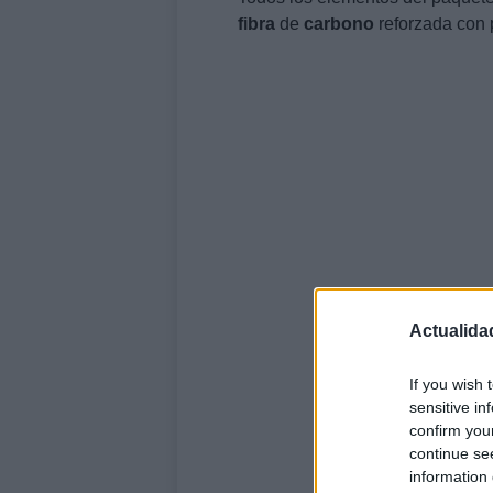
fibra
de
carbono
reforzada con p
Actualida
If you wish 
sensitive in
confirm you
continue se
information 