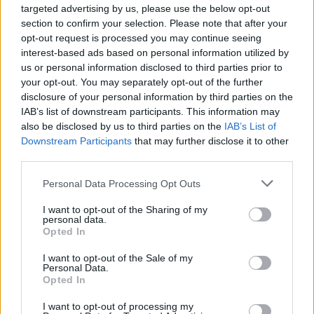
¿Estás pensando en renovar tu coche? Apostar por…
targeted advertising by us, please use the below opt-out
section to confirm your selection. Please note that after your
opt-out request is processed you may continue seeing
AUTOMOVIL
interest-based ads based on personal information utilized by
us or personal information disclosed to third parties prior to
your opt-out. You may separately opt-out of the further
disclosure of your personal information by third parties on the
IAB’s list of downstream participants. This information may
also be disclosed by us to third parties on the
IAB’s List of
Downstream Participants
that may further disclose it to other
third parties.
Please note that this website/app uses one or more Google
Personal Data Processing Opt Outs
services and may gather and store information including but
not limited to your visit or usage behaviour. You may click to
I want to opt-out of the Sharing of my
Guía completa para la inspección técnica
personal data.
grant or deny consent to Google and its third-party tags to
Opted In
de vehículos clásicos y veteranos
use your data for below specified purposes in below Google
consent section.
I want to opt-out of the Sale of my
Conoce todo lo necesario sobre la ITV en…
Personal Data.
Opted In
I want to opt-out of processing my
AUTOMOVIL