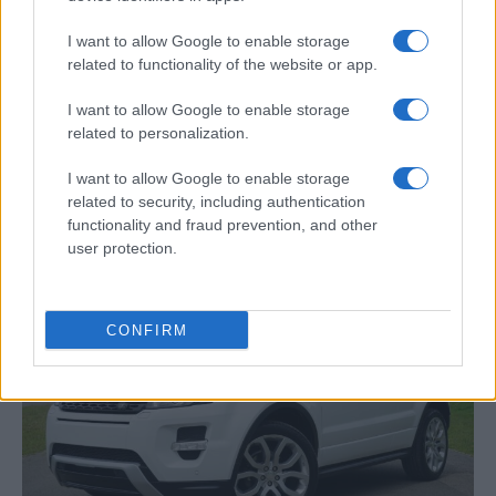
I want to allow Google to enable storage
related to functionality of the website or app.
I want to allow Google to enable storage
related to personalization.
Las 100 mujeres que están transformando
I want to allow Google to enable storage
la industria automotriz en 2025
related to security, including authentication
functionality and fraud prevention, and other
Un vistazo a las mujeres que marcan la…
user protection.
AUTOMOVIL
CONFIRM