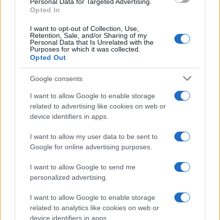
Personal Data for Targeted Advertising.
Opted In
I want to opt-out of Collection, Use,
Retention, Sale, and/or Sharing of my
Personal Data that Is Unrelated with the
Purposes for which it was collected.
Opted Out
Google consents
I want to allow Google to enable storage
related to advertising like cookies on web or
Cómo obtener el permiso internacional
device identifiers in apps.
para conducir y viajar por todo el mundo
I want to allow my user data to be sent to
La International Drivers Association te ofrece la posibilidad…
Google for online advertising purposes.
I want to allow Google to send me
AUTOMOVIL
personalized advertising.
I want to allow Google to enable storage
related to analytics like cookies on web or
device identifiers in apps.