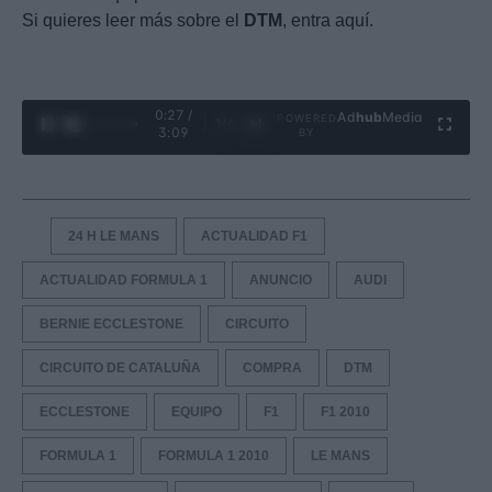
Si quieres leer más sobre el
DTM
, entra aquí.
0:28 /
Ad
hub
Media
POWERED
1
/
4
3:09
BY
24 H LE MANS
ACTUALIDAD F1
ACTUALIDAD FORMULA 1
ANUNCIO
AUDI
BERNIE ECCLESTONE
CIRCUITO
CIRCUITO DE CATALUÑA
COMPRA
DTM
ECCLESTONE
EQUIPO
F1
F1 2010
FORMULA 1
FORMULA 1 2010
LE MANS