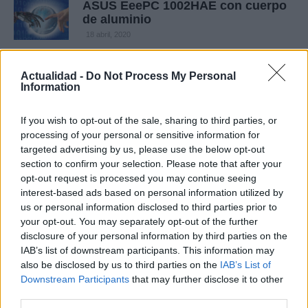
ASUS EeePC 1002HAE con cuerpo
de aluminio
18 abril, 2020
Intel sorprendre con su nueva
Actualidad -
Do Not Process My Personal
campaña de publicidad
Information
18 abril, 2020
If you wish to opt-out of the sale, sharing to third parties, or
processing of your personal or sensitive information for
Dell ofrece el Mini 10 con Ubuntu y
targeted advertising by us, please use the below opt-out
opción de SSD
section to confirm your selection. Please note that after your
18 abril, 2020
opt-out request is processed you may continue seeing
interest-based ads based on personal information utilized by
HTC Magic de Vodafone
us or personal information disclosed to third parties prior to
desempaquetado
your opt-out. You may separately opt-out of the further
disclosure of your personal information by third parties on the
18 abril, 2020
IAB’s list of downstream participants. This information may
also be disclosed by us to third parties on the
IAB’s List of
Prototipo para crear un conector
Downstream Participants
that may further disclose it to other
mini-HDMI
third parties.
18 abril, 2020