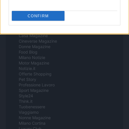
Todos los contenidos se han realizado de forma híbrida por una
tecnología con Inteligencia Artificial y por creadores independientes
CONFIRM
Italia
Casa Magazine
Cineverse Magazine
Donne Magazine
Food Blog
Milano Notizie
Motor Magazine
Notizie.it
Offerte Shopping
Pet Story
Professione Lavoro
Sport Magazine
Style24
Think.it
Tuobenessere
Viaggiamo
Nonne Magazine
Milano Cortina
Luxury Club