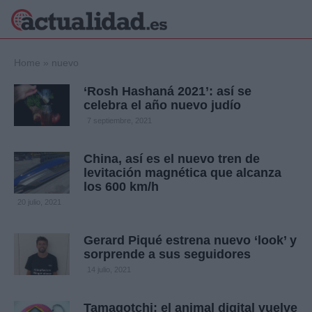
×
Home
»
nuevo
‘Rosh Hashaná 2021’: así se
celebra el año nuevo judío
Política
Ciencia y
7 septiembre, 2021
Tecnología
Crónica
China, así es el nuevo tren de
levitación magnética que alcanza
Deportes
los 600 km/h
Economía
20 julio, 2021
Salud y Bienestar
Internacional
Gerard Piqué estrena nuevo ‘look’ y
Gente
Viajes
sorprende a sus seguidores
14 julio, 2021
Musica
Tamagotchi: el animal digital vuelve