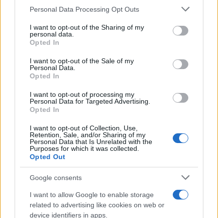
Please note that this website/app uses one or more Google
Personal Data Processing Opt Outs
services and may gather and store information including but
El nuevo, nuevo Napster: streaming
not limited to your visit or usage behaviour. You may click to
I want to opt-out of the Sharing of my
y cinco descargas al mes por 5$
personal data.
grant or deny consent to Google and its third-party tags to
Opted In
18 abril, 2020
use your data for below specified purposes in below Google
consent section.
I want to opt-out of the Sale of my
Personal Data.
H50, nuevo refrigerante líquido de
Opted In
Corsair para ordenadores
17 abril, 2020
I want to opt-out of processing my
Personal Data for Targeted Advertising.
Opted In
LaCie LaCinema Black Series
I want to opt-out of Collection, Use,
17 abril, 2020
Retention, Sale, and/or Sharing of my
Personal Data that Is Unrelated with the
Purposes for which it was collected.
Opted Out
1
2
3
4
5
6
7
8
»
Google consents
I want to allow Google to enable storage
related to advertising like cookies on web or
device identifiers in apps.