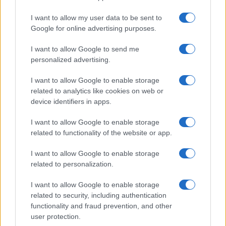
I want to allow my user data to be sent to
Google for online advertising purposes.
Quienes somos
I want to allow Google to send me
Últimas Noticias
personalized advertising.
Señala una noticia
Síguenos en Facebook
I want to allow Google to enable storage
related to analytics like cookies on web or
Actualidad.es es la gran fuente de información social. Actualidad,
device identifiers in apps.
televisión, crónica, deportes, gente, política y todas las noticias sobre
su ciudad.
I want to allow Google to enable storage
related to functionality of the website or app.
Para señalar a la redacción de cualquier error en el uso del material
confidencial, escríbanos a
staff@actualidad.es
: nos ocuparemos de
la retirada del material que atenta contra los derechos de terceros.
I want to allow Google to enable storage
related to personalization.
I want to allow Google to enable storage
Copyright © 2024 | Actualidad.es - Publicado en España por
AdHub
related to security, including authentication
Media
- Numero REA 2729933 - Todos los derechos reservados.
functionality and fraud prevention, and other
Contacto
-
Politica de cookies
-
Política de privacidad
-
Aviso legal
-
user protection.
Procesamiento de datos