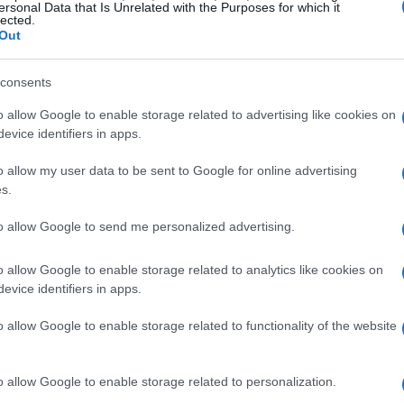
ersonal Data that Is Unrelated with the Purposes for which it
lected.
Out
consents
Gu
un producto mejor y está disponible, lo quiero, así
as
o allow Google to enable storage related to advertising like cookies on
ga
evice identifiers in apps.
e conocen más datos de los futuros dueños del
Leaf
a tenido este coche, que como os he dicho con
o allow my user data to be sent to Google for online advertising
ios como principal y gran espaldarazo para ser un
s.
to allow Google to send me personalized advertising.
merica celebró el inicio de la construcción de Smyrna,
ías para el
Leaf
.
o allow Google to enable storage related to analytics like cookies on
trico capaz de desarrollar el equivalente a 107
evice identifiers in apps.
a con una carga completa será de 160 kilómetros, y
elocidad tope.
o allow Google to enable storage related to functionality of the website
horas a través de una conexión de 200V, pero habrá
s recargará las baterías al 80%.
ares.
o allow Google to enable storage related to personalization.
Co
chando aquí.