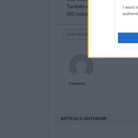
También en automocionblog:
Ni
I want t
authenti
000 euros en toda Europa {aquí}
COCHES ELÉCTRICOS
NISSAN L
Acutalidad.es Uni
Contacto:
ARTÍCULO ANTERIOR