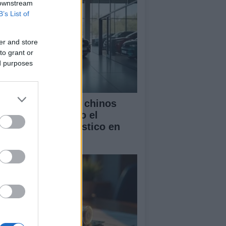
 downstream
B’s List of
er and store
to grant or
ed purposes
mo los vehículos chinos
tán transformando el
rcado automovilístico en
paña