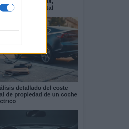
ctricos: tecnología,
antías y coste total
álisis detallado del coste
tal de propiedad de un coche
ctrico