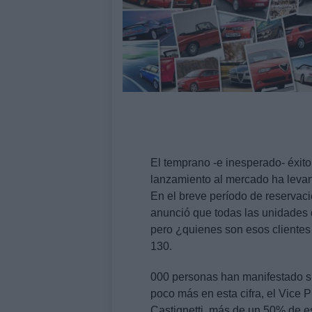
El temprano -e inesperado- éxito
lanzamiento al mercado ha levan
En el breve período de reservac
anunció que todas las unidades
pero ¿quienes son esos clientes 
130.
000 personas han manifestado su
poco más en esta cifra, el Vice P
Castignetti, más de un 50% de es