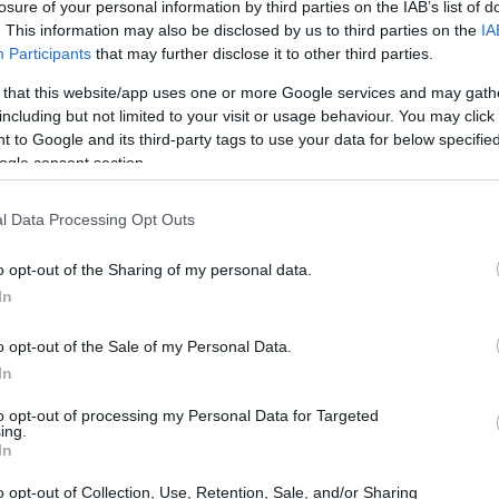
losure of your personal information by third parties on the IAB’s list of
. This information may also be disclosed by us to third parties on the
IA
Participants
that may further disclose it to other third parties.
 that this website/app uses one or more Google services and may gath
including but not limited to your visit or usage behaviour. You may click 
 to Google and its third-party tags to use your data for below specifi
ogle consent section.
laridad como un deseo de subir un escalafón en el
l Data Processing Opt Outs
ido un Prius quieren intentar subir un nivel, pasando
Có
etamente eléctrico y de emisiones cero.
es
o opt-out of the Sharing of my personal data.
me
In
Es
o opt-out of the Sale of my Personal Data.
In
to opt-out of processing my Personal Data for Targeted
ing.
In
o opt-out of Collection, Use, Retention, Sale, and/or Sharing