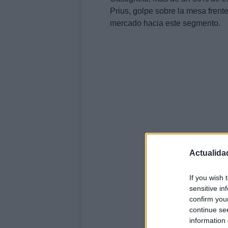
Prius, golpe sobre la mesa frent
mercado hacia este segmento.
Actualida
If you wish 
sensitive in
confirm you
continue se
information 