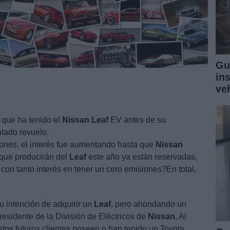
Gu
in
ve
 que ha tenido el
Nissan
Leaf
EV antes de su
tado revuelo.
iones, el interés fue aumentando hasta que
Nissan
 que producirán del
Leaf
este año ya están reservadas,
con tanto interés en tener un cero emisiones?En total,
 intención de adquirir un
Leaf
, pero ahondando un
residente de la División de Eléctricos de
Nissan
, Al
tos futuros clientes poseen o han tenido un Toyota