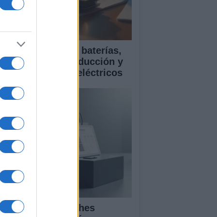
ía para comparar baterías,
istencias a la conducción y
rantía en coches eléctricos
mparativa de coches