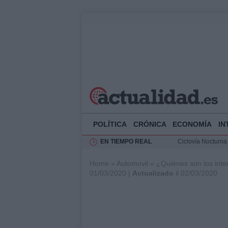
POLÍTICA
CRÓNICA
ECONOMÍA
IN
EN TIEMPO REAL
Ciclovía Nocturna
Felipe VI recibe 
Home
»
Automovil
»
¿Quiénes son los inte
Rehabilitación de 
01/03/2020 |
Actualizado
il 02/03/2020
Análisis de la res