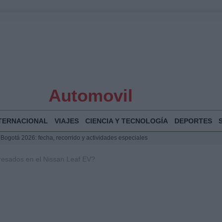
Automovil
TERNACIONAL
VIAJES
CIENCIA Y TECNOLOGÍA
DEPORTES
 Bogotá 2026: fecha, recorrido y actividades especiales
a Juan Jesús Vivas en Palma para analizar la situación en Ceuta
resados en el Nissan Leaf EV?
la Illa Plana: Menorca apuesta por el deporte náutico sostenible
puesta del Gobierno ante la crisis migratoria en Ceuta