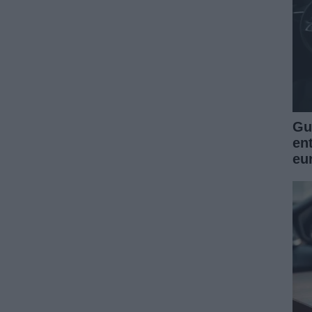
Guí
en
eu