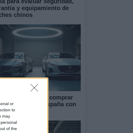
ía para evaluar seguridad,
rantía y equipamiento de
ches chinos
ía definitiva para comprar
ches chinos en España con
sonal or
ection to
guridad
ou may
 personal
out of the