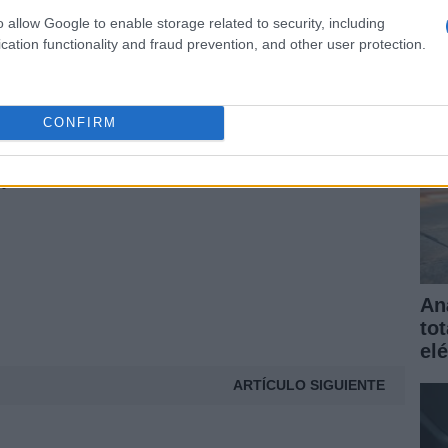
elé
ssan
confirma que el
LEAF
costará menos de 30.
o allow Google to enable storage related to security, including
gar
cation functionality and fraud prevention, and other user protection.
Vía
© Riproduzione riservata
EAF
CONFIRM
t
An
to
elé
ARTÍCULO SIGUIENTE