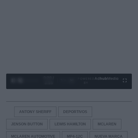
0:21 /
Ad
hub
Media
POWERED
1
/
4
3:55
BY
ANTONY SHERIFF
DEPORTIVOS
JENSON BUTTON
LEWIS HAMILTON
MCLAREN
MCLAREN AUTOMOTIVE
MP4-12C
NUEVA MARCA