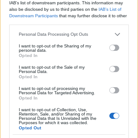
IAB’s list of downstream participants. This information may
also be disclosed by us to third parties on the
IAB’s List of
Downstream Participants
that may further disclose it to other
third parties.
Compra tu coche de segunda mano en
Please note that this website/app uses one or more Google
Personal Data Processing Opt Outs
Heycar
services and may gather and store information including but
not limited to your visit or usage behaviour. You may click to
I want to opt-out of the Sharing of my
¿Estás pensando en renovar tu coche? Apostar por…
personal data.
grant or deny consent to Google and its third-party tags to
Opted In
use your data for below specified purposes in below Google
consent section.
AUTOMOVIL
I want to opt-out of the Sale of my
Personal Data.
Opted In
I want to opt-out of processing my
Personal Data for Targeted Advertising.
Opted In
I want to opt-out of Collection, Use,
Retention, Sale, and/or Sharing of my
Personal Data that Is Unrelated with the
Purposes for which it was collected.
Opted Out