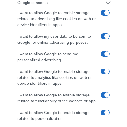
Cupra Raval: un eléctrico compacto con
Google consents
carácter deportivo
I want to allow Google to enable storage
related to advertising like cookies on web or
Prueba y análisis del Cupra Raval: compacto, producido…
device identifiers in apps.
I want to allow my user data to be sent to
AUTOMOVIL
Google for online advertising purposes.
I want to allow Google to send me
personalized advertising.
I want to allow Google to enable storage
related to analytics like cookies on web or
device identifiers in apps.
I want to allow Google to enable storage
related to functionality of the website or app.
Cómo obtener el permiso internacional
I want to allow Google to enable storage
para conducir y viajar por todo el mundo
related to personalization.
La International Drivers Association te ofrece la posibilidad…