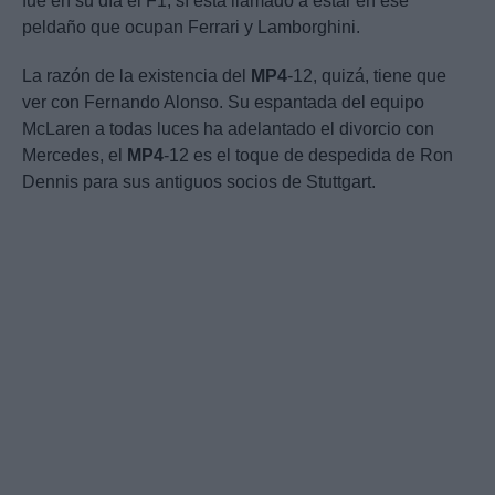
fue en su día el F1, sí está llamado a estar en ese
peldaño que ocupan Ferrari y Lamborghini.
La razón de la existencia del
MP4
-12, quizá, tiene que
ver con Fernando Alonso. Su espantada del equipo
McLaren a todas luces ha adelantado el divorcio con
Mercedes, el
MP4
-12 es el toque de despedida de Ron
Dennis para sus antiguos socios de Stuttgart.