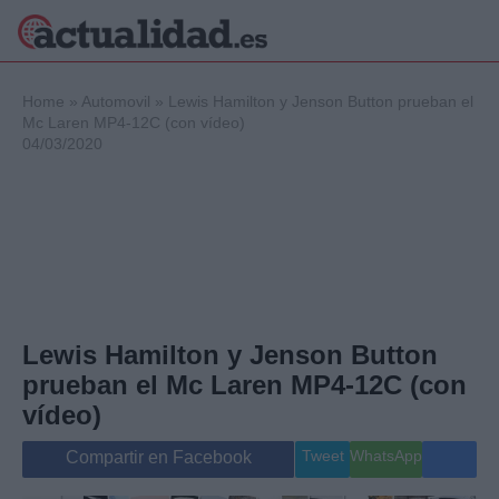
×
Home
»
Automovil
»
Lewis Hamilton y Jenson Button prueban el
Mc Laren MP4-12C (con vídeo)
04/03/2020
Política
Ciencia y
Tecnología
Crónica
Deportes
Economía
Salud y Bienestar
Lewis Hamilton y Jenson Button
Internacional
prueban el Mc Laren MP4-12C (con
Gente
Viajes
vídeo)
Musica
Tweet
WhatsApp
Compartir en Facebook