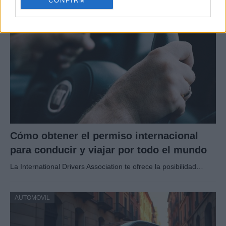
CONFIRM
AUTOMOVIL
Cómo obtener el permiso internacional
para conducir y viajar por todo el mundo
La International Drivers Association te ofrece la posibilidad…
AUTOMOVIL