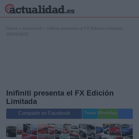
×
Home
»
Automovil
»
Inifiniti presenta el FX Edición Limitada
05/03/2020
Política
Ciencia y
Tecnología
Crónica
Deportes
Economía
Inifiniti presenta el FX Edición
Salud y Bienestar
Internacional
Limitada
Gente
Viajes
Tweet
WhatsApp
Compartir en Facebook
Musica