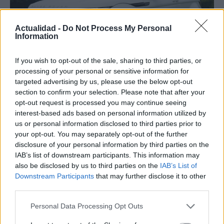
Actualidad -
Do Not Process My Personal
Information
If you wish to opt-out of the sale, sharing to third parties, or
processing of your personal or sensitive information for
targeted advertising by us, please use the below opt-out
Los coches más buscados
section to confirm your selection. Please note that after your
opt-out request is processed you may continue seeing
Con el objetivo de determinar cuáles son…
interest-based ads based on personal information utilized by
us or personal information disclosed to third parties prior to
your opt-out. You may separately opt-out of the further
AUTOMOVIL
disclosure of your personal information by third parties on the
IAB’s list of downstream participants. This information may
also be disclosed by us to third parties on the
IAB’s List of
Downstream Participants
that may further disclose it to other
third parties.
Please note that this website/app uses one or more Google
Personal Data Processing Opt Outs
services and may gather and store information including but