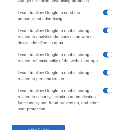
Google for online advertising purposes.
chinos en España con seguridad
I want to allow Google to send me
Aprende a evaluar la calidad, seguridad y garantías…
personalized advertising.
I want to allow Google to enable storage
AUTOMOVIL
related to analytics like cookies on web or
device identifiers in apps.
I want to allow Google to enable storage
related to functionality of the website or app.
I want to allow Google to enable storage
related to personalization.
I want to allow Google to enable storage
related to security, including authentication
Las 100 mujeres que están transformando
functionality and fraud prevention, and other
user protection.
la industria automotriz en 2025
Un vistazo a las mujeres que marcan la…