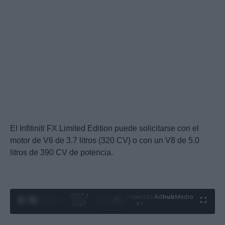
El Infitiniti FX Limited Edition puede solicitarse con el
motor de V6 de 3.7 litros (320 CV) o con un V8 de 5.0
litros de 390 CV de potencia.
0:28 /
Ad
hub
Media
POWERED
1
/
4
4:27
BY