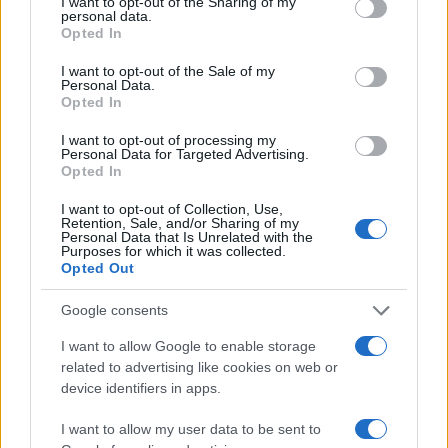
not limited to your visit or usage behaviour. You may click to
I want to opt-out of the Sharing of my
personal data.
grant or deny consent to Google and its third-party tags to
Opted In
use your data for below specified purposes in below Google
consent section.
Compra tu coche de segunda mano en
I want to opt-out of the Sale of my
Personal Data.
Heycar
Opted In
¿Estás pensando en renovar tu coche? Apostar por…
I want to opt-out of processing my
Personal Data for Targeted Advertising.
Opted In
AUTOMOVIL
I want to opt-out of Collection, Use,
Retention, Sale, and/or Sharing of my
Personal Data that Is Unrelated with the
Purposes for which it was collected.
Opted Out
Google consents
I want to allow Google to enable storage
related to advertising like cookies on web or
device identifiers in apps.
I want to allow my user data to be sent to
Guía definitiva para comprar coches