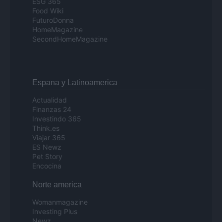
ESG 365
Food Wiki
FuturoDonna
HomeMagazine
SecondHomeMagazine
Espana y Latinoamerica
Actualidad
Finanzas 24
Investindo 365
Think.es
Viajar 365
ES Newz
Pet Story
Encocina
Norte america
Womanmagazine
Investing Plus
Newz