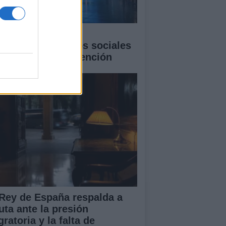
 fenómeno de las
lebridades: sesgos sociales
economía de la atención
 Rey de España respalda a
uta ante la presión
ratoria y la falta de