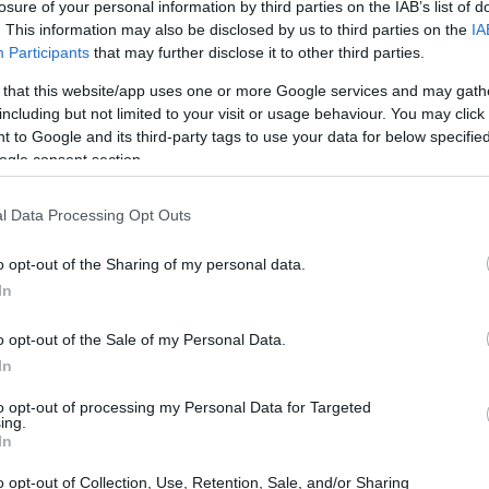
losure of your personal information by third parties on the IAB’s list of
ne
imera vez en los 20 años de historia de la casa de lujo de
. This information may also be disclosed by us to third parties on the
IA
ev
ssan de un propulsor…
Participants
that may further disclose it to other third parties.
 that this website/app uses one or more Google services and may gath
alón de Ginebra 2010: Infiniti M y
including but not limited to your visit or usage behaviour. You may click 
35 Hybrid
 to Google and its third-party tags to use your data for below specifi
ogle consent section.
 marzo, 2020
e mejor manera de presentar la nueva línea M de Infiniti que
l Data Processing Opt Outs
ompañarla de la variante híbrida de la misma. Así se presentó
 firma de lujo de Nissan en el Salón de Ginebra 2010 además de
n el nuevo…
o opt-out of the Sharing of my personal data.
In
re-New York Auto Show: Infinti
o opt-out of the Sale of my Personal Data.
Gio
resentará el QX56
mi
In
 marzo, 2020
aná
to opt-out of processing my Personal Data for Targeted
finiti dará a conocer la nueva generación del QX56 durante el
ing.
minente New York Auto Show. Aunque este SUV de gran tamaño
In
 se comercializa en Europa por ahora, es bastante popular al
ro lado del charco. Se comenzará a…
o opt-out of Collection, Use, Retention, Sale, and/or Sharing