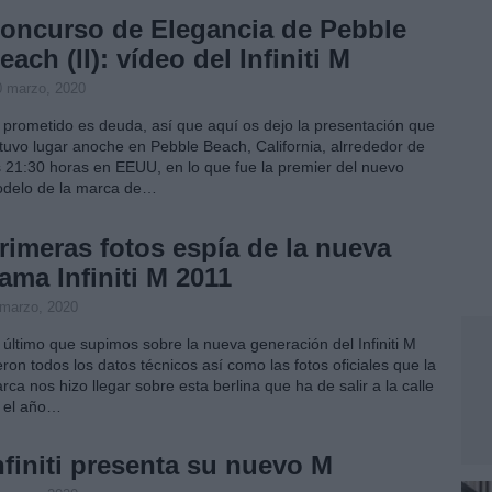
oncurso de Elegancia de Pebble
each (II): vídeo del Infiniti M
0 marzo, 2020
 prometido es deuda, así que aquí os dejo la presentación que
 tuvo lugar anoche en Pebble Beach, California, alrrededor de
s 21:30 horas en EEUU, en lo que fue la premier del nuevo
delo de la marca de…
rimeras fotos espía de la nueva
ama Infiniti M 2011
 marzo, 2020
 último que supimos sobre la nueva generación del Infiniti M
eron todos los datos técnicos así como las fotos oficiales que la
rca nos hizo llegar sobre esta berlina que ha de salir a la calle
 el año…
nfiniti presenta su nuevo M