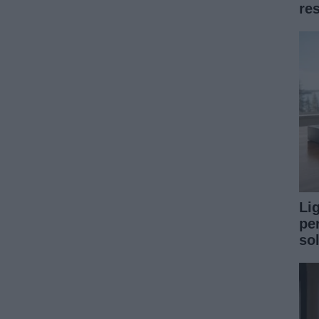
re
Li
pe
so