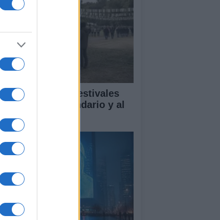
mo disfrutar de festivales
n respeto al vecindario y al
dio ambiente