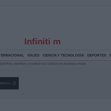
Infiniti m
TERNACIONAL
VIAJES
CIENCIA Y TECNOLOGÍA
DEPORTES
espalda a Ceuta ante la presión migratoria y la falta de respuesta del Gobierno
Jesús Vivas se reúnen en Marivent para abordar la situación en Ceuta
puesta del Gobierno ante la crisis migratoria en Ceuta
planificar, reportear y construir una crónica con escenas y voces
b
Media