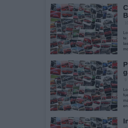
C
B
1
Lo
te
la
mo
P
g
9
Lo
fu
ma
en
I