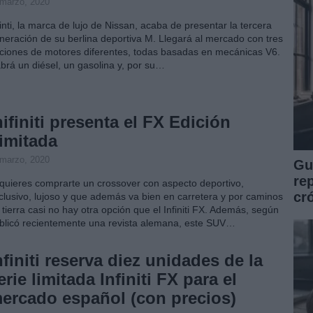
 marzo, 2020
finti, la marca de lujo de Nissan, acaba de presentar la tercera
neración de su berlina deportiva M. Llegará al mercado con tres
ciones de motores diferentes, todas basadas en mecánicas V6.
brá un diésel, un gasolina y, por su…
nifiniti presenta el FX Edición
imitada
 marzo, 2020
Guí
re
 quieres comprarte un crossover con aspecto deportivo,
cr
clusivo, lujoso y que además va bien en carretera y por caminos
 tierra casi no hay otra opción que el Infiniti FX. Además, según
blicó recientemente una revista alemana, este SUV…
nfiniti reserva diez unidades de la
erie limitada Infiniti FX para el
ercado español (con precios)