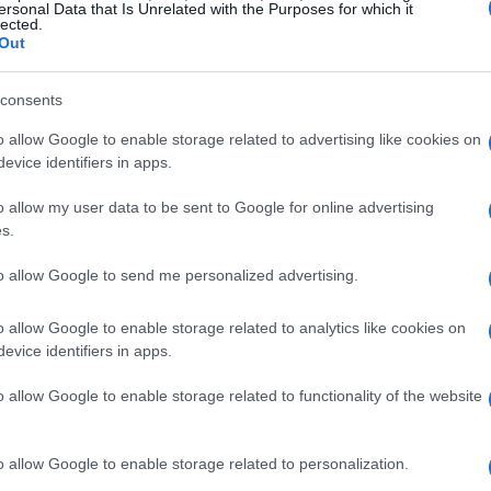
ersonal Data that Is Unrelated with the Purposes for which it
lected.
nfinti presenta una tecnología para
Out
vitar los efectos del hambre al
olante
consents
 marzo, 2020
o allow Google to enable storage related to advertising like cookies on
evice identifiers in apps.
finiti acaba de presentar en Suiza un nuevo asistente electrónico
stinado a evitar los peligros del cansancio al volante. El sistema,
Có
o allow my user data to be sent to Google for online advertising
emás, no se limitará en advertir al conductor cuando éste
s.
co
cesite una parada para recuperar fuerzas, también puede
dicar…
me
to allow Google to send me personalized advertising.
re-Salón de París: Teaser del
rimer eléctrico de Infiniti
o allow Google to enable storage related to analytics like cookies on
evice identifiers in apps.
 febrero, 2020
o allow Google to enable storage related to functionality of the website
 marca de lujo de Nissan está reinventando su futuro y el
nguaje de diseño de sus próximos modelos. Una prueba de ello
 sido la reciente presentación del Essence, que por cierto
ede verse estos días en el centro…
o allow Google to enable storage related to personalization.