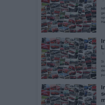
7
In
ge
op
Ha
I
L
5
Si
ex
de
pu
I
s
m