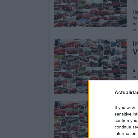
5
Ha
de
pa
es
I
V
5
In
or
di
mo
Actualida
L
If you wish 
l
sensitive in
confirm you
5
continue se
Co
information 
(s