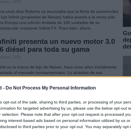
 marzo, 2020
ce unos días Roberto os anunciaba que la firma de automóviles
 lujo Infiniti (propiedad de Nissan) había puesto a la venta sólo
ra Europa una edición limitada de 100 unidades de su
pectacular crossover Infiniti FX. Pues bien, ahora…
Gu
de
nfiniti presenta un nuevo motor 3.0
de
6 diésel para toda su gama
 marzo, 2020
finiti es la marca de lujo de Nissan, hace unos años inicialmente
ientada al mercado norteamericano. Lo atractivo de sus
seños, les hizo decidirse hace unos años a traer también sus
delos a Europa. Aunque siempre han tenido una pequeña…
d -
Do Not Process My Personal Information
a versión híbrida del Infiniti M
to opt-out of the sale, sharing to third parties, or processing of your per
legará en 2011
formation for targeted advertising by us, please use the below opt-out s
r selection. Please note that after your opt-out request is processed y
 marzo, 2020
eing interest-based ads based on personal information utilized by us or
n la tercera generación de la gama Infiniti M todavía calentita
disclosed to third parties prior to your opt-out. You may separately opt-
Ec
e presentó la nueva imagen en diciembre), y la introducción, por