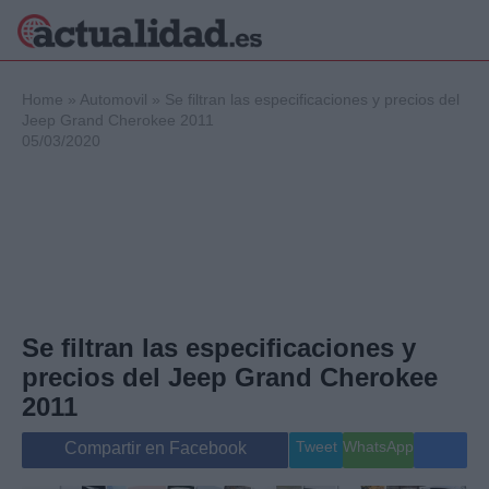
×
Home
»
Automovil
»
Se filtran las especificaciones y precios del
Jeep Grand Cherokee 2011
05/03/2020
Política
Ciencia y
Tecnología
Crónica
Deportes
Economía
Salud y Bienestar
Se filtran las especificaciones y
Internacional
precios del Jeep Grand Cherokee
Gente
Viajes
2011
Musica
Tweet
WhatsApp
Compartir en Facebook