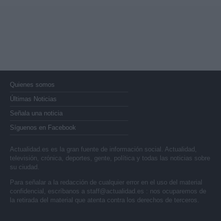
Quienes somos
Últimas Noticias
Señala una noticia
Síguenos en Facebook
Actualidad.es es la gran fuente de información social. Actualidad,
televisión, crónica, deportes, gente, política y todas las noticias sobre
su ciudad.
Para señalar a la redacción de cualquier error en el uso del material
confidencial, escríbanos a
staff@actualidad.es
: nos ocuparemos de
la retirada del material que atenta contra los derechos de terceros.