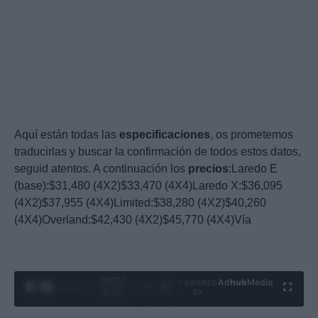
Aquí están todas las
especificaciones
, os prometemos
traducirlas y buscar la confirmación de todos estos datos,
seguid atentos. A continuación los
precios
:Laredo E
(base):$31,480 (4X2)$33,470 (4X4)Laredo X:$36,095
(4X2)$37,955 (4X4)Limited:$38,280 (4X2)$40,260
(4X4)Overland:$42,430 (4X2)$45,770 (4X4)Vía
0:28 /
Ad
hub
Media
POWERED
1
/
4
3:19
BY