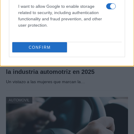
I want to allow Google to enable storage
related to security, including authentication
functionality and fraud prevention, and other
user protection.
CONFIRM
Las 100 mujeres que están transformando
la industria automotriz en 2025
Un vistazo a las mujeres que marcan la…
AUTOMOVIL