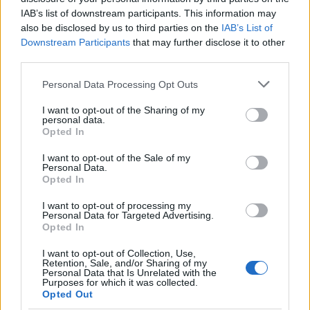
IAB’s list of downstream participants. This information may
Los coches más buscados
also be disclosed by us to third parties on the
IAB’s List of
Downstream Participants
that may further disclose it to other
Con el objetivo de determinar cuáles son…
third parties.
Please note that this website/app uses one or more Google
Personal Data Processing Opt Outs
AUTOMOVIL
services and may gather and store information including but
not limited to your visit or usage behaviour. You may click to
I want to opt-out of the Sharing of my
personal data.
grant or deny consent to Google and its third-party tags to
Opted In
use your data for below specified purposes in below Google
consent section.
I want to opt-out of the Sale of my
Personal Data.
Opted In
I want to opt-out of processing my
Personal Data for Targeted Advertising.
Opted In
I want to opt-out of Collection, Use,
Compra tu coche de segunda mano en
Retention, Sale, and/or Sharing of my
Personal Data that Is Unrelated with the
Heycar
Purposes for which it was collected.
Opted Out
¿Estás pensando en renovar tu coche? Apostar por…