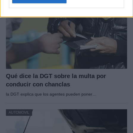
AUTOMOVIL
Qué dice la DGT sobre la multa por
conducir con chanclas
la DGT explica que los agentes pueden poner…
AUTOMOVIL