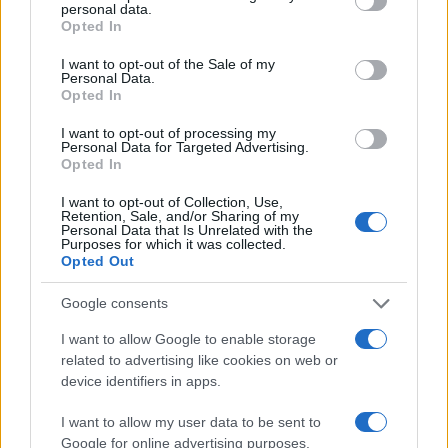
personal data.
grant or deny consent to Google and its third-party tags to
Opted In
use your data for below specified purposes in below Google
consent section.
I want to opt-out of the Sale of my
Personal Data.
Compra tu coche de segunda mano en
Opted In
Heycar
I want to opt-out of processing my
¿Estás pensando en renovar tu coche? Apostar por…
Personal Data for Targeted Advertising.
Opted In
I want to opt-out of Collection, Use,
AUTOMOVIL
Retention, Sale, and/or Sharing of my
Personal Data that Is Unrelated with the
Purposes for which it was collected.
Opted Out
Google consents
I want to allow Google to enable storage
related to advertising like cookies on web or
device identifiers in apps.
I want to allow my user data to be sent to
Google for online advertising purposes.