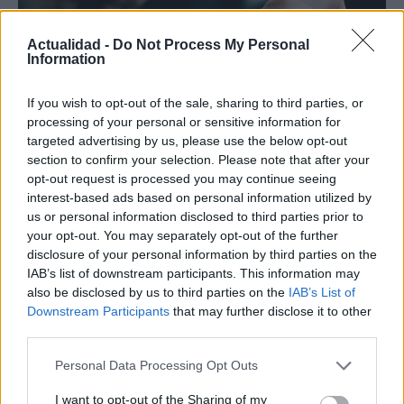
Actualidad -
Do Not Process My Personal
Information
If you wish to opt-out of the sale, sharing to third parties, or
processing of your personal or sensitive information for
targeted advertising by us, please use the below opt-out
Cómo obtener el permiso internacional
section to confirm your selection. Please note that after your
para conducir y viajar por todo el mundo
opt-out request is processed you may continue seeing
interest-based ads based on personal information utilized by
La International Drivers Association te ofrece la posibilidad…
us or personal information disclosed to third parties prior to
your opt-out. You may separately opt-out of the further
disclosure of your personal information by third parties on the
AUTOMOVIL
IAB’s list of downstream participants. This information may
also be disclosed by us to third parties on the
IAB’s List of
Downstream Participants
that may further disclose it to other
third parties.
Please note that this website/app uses one or more Google
Personal Data Processing Opt Outs
services and may gather and store information including but
not limited to your visit or usage behaviour. You may click to
I want to opt-out of the Sharing of my