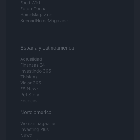
Food Wiki
FuturoDonna
HomeMagazine
SecondHomeMagazine
Espana y Latinoamerica
Actualidad
Finanzas 24
Investindo 365
Think.es
Viajar 365
ES Newz
Pet Story
Encocina
Norte america
Womanmagazine
Investing Plus
Newz