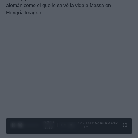
alemán como el que le salvó la vida a Massa en
Hungría.Imagen
0:21 /
Ad
hub
Media
POWERED
1
/
4
3:19
BY