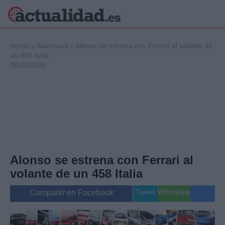
×
Home
»
Automovil
»
Alonso se estrena con Ferrari al volante de
un 458 Italia
08/03/2020
Política
Ciencia y
Tecnología
Crónica
Deportes
Economía
Salud y Bienestar
Alonso se estrena con Ferrari al
Internacional
volante de un 458 Italia
Gente
Viajes
Tweet
WhatsApp
Compartir en Facebook
Musica