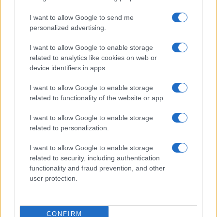
Los coches más buscados
Con el objetivo de determinar cuáles son…
I want to allow Google to send me
personalized advertising.
I want to allow Google to enable storage
AUTOMOVIL
related to analytics like cookies on web or
device identifiers in apps.
I want to allow Google to enable storage
related to functionality of the website or app.
I want to allow Google to enable storage
related to personalization.
I want to allow Google to enable storage
related to security, including authentication
DGT puede dar de baja un coche si
functionality and fraud prevention, and other
cumple diez años sin papeles en regla
user protection.
La DGT puede dar de baja un coche…
CONFIRM