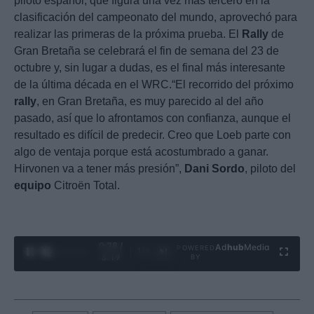
piloto español, que figura una vez más tercero en la
clasificación del campeonato del mundo, aprovechó para
realizar las primeras de la próxima prueba. El
Rally
de
Gran Bretaña se celebrará el fin de semana del 23 de
octubre y, sin lugar a dudas, es el final más interesante
de la última década en el WRC.“El recorrido del próximo
rally
, en Gran Bretaña, es muy parecido al del año
pasado, así que lo afrontamos con confianza, aunque el
resultado es difícil de predecir. Creo que Loeb parte con
algo de ventaja porque está acostumbrado a ganar.
Hirvonen va a tener más presión”,
Dani
Sordo
, piloto del
equipo
Citroën Total.
0:29 /
Ad
hub
Media
POWERED
1
/
4
3:19
BY