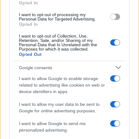
en España
Opted In
Los coches chinos están dominando el mercado español…
I want to opt-out of processing my
Personal Data for Targeted Advertising.
Opted In
AUTOMOVIL
I want to opt-out of Collection, Use,
Retention, Sale, and/or Sharing of my
Personal Data that Is Unrelated with the
Purposes for which it was collected.
Opted Out
Google consents
I want to allow Google to enable storage
related to advertising like cookies on web or
device identifiers in apps.
I want to allow my user data to be sent to
Compra tu coche de segunda mano en
Google for online advertising purposes.
Heycar
I want to allow Google to send me
¿Estás pensando en renovar tu coche? Apostar por…
personalized advertising.