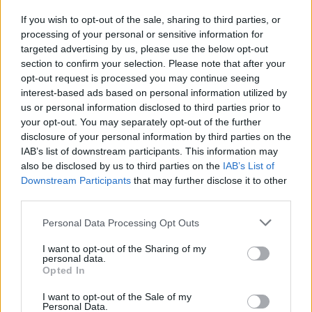
está transformando la industria
If you wish to opt-out of the sale, sharing to third parties, or
automotriz europea
processing of your personal or sensitive information for
targeted advertising by us, please use the below opt-out
La industria automotriz europea enfrenta una transformación
section to confirm your selection. Please note that after your
sin…
opt-out request is processed you may continue seeing
interest-based ads based on personal information utilized by
us or personal information disclosed to third parties prior to
AUTOMOVIL
your opt-out. You may separately opt-out of the further
disclosure of your personal information by third parties on the
IAB’s list of downstream participants. This information may
also be disclosed by us to third parties on the
IAB’s List of
Downstream Participants
that may further disclose it to other
third parties.
Please note that this website/app uses one or more Google
Personal Data Processing Opt Outs
services and may gather and store information including but
not limited to your visit or usage behaviour. You may click to
I want to opt-out of the Sharing of my
personal data.
grant or deny consent to Google and its third-party tags to
Opted In
Cómo los vehículos chinos están
use your data for below specified purposes in below Google
consent section.
transformando el mercado automovilístico
I want to opt-out of the Sale of my
Personal Data.