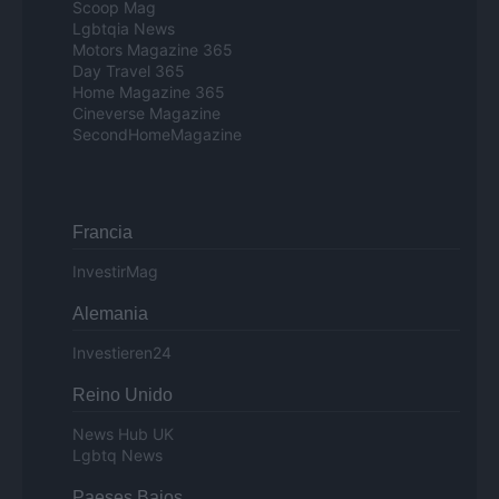
Scoop Mag
Lgbtqia News
Motors Magazine 365
Day Travel 365
Home Magazine 365
Cineverse Magazine
SecondHomeMagazine
Francia
InvestirMag
Alemania
Investieren24
Reino Unido
News Hub UK
Lgbtq News
Paeses Bajos