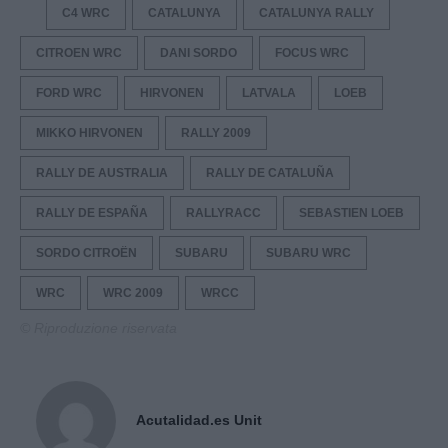
C4 WRC
CATALUNYA
CATALUNYA RALLY
CITROEN WRC
DANI SORDO
FOCUS WRC
FORD WRC
HIRVONEN
LATVALA
LOEB
MIKKO HIRVONEN
RALLY 2009
RALLY DE AUSTRALIA
RALLY DE CATALUÑA
RALLY DE ESPAÑA
RALLYRACC
SEBASTIEN LOEB
SORDO CITROËN
SUBARU
SUBARU WRC
WRC
WRC 2009
WRCC
© Riproduzione riservata
Acutalidad.es Unit