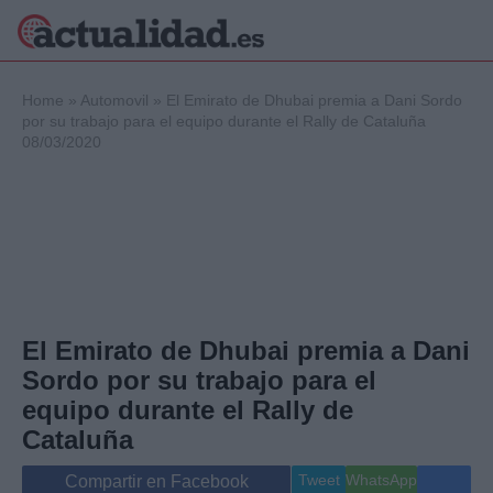
×
Home
»
Automovil
»
El Emirato de Dhubai premia a Dani Sordo
por su trabajo para el equipo durante el Rally de Cataluña
08/03/2020
Política
Ciencia y
Tecnología
Crónica
Deportes
Economía
Salud y Bienestar
El Emirato de Dhubai premia a Dani
Internacional
Sordo por su trabajo para el
Gente
Viajes
equipo durante el Rally de
Musica
Cataluña
Tweet
WhatsApp
Compartir en Facebook