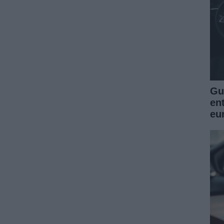
Guí
en
eu