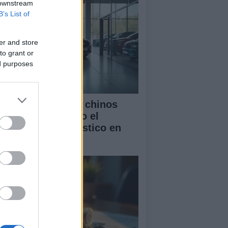
 downstream
B’s List of
er and store
to grant or
ed purposes
mo los vehículos chinos
tán transformando el
rcado automovilístico en
paña