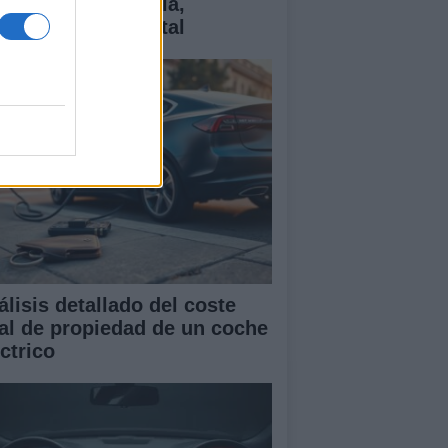
ctricos: tecnología,
antías y coste total
álisis detallado del coste
tal de propiedad de un coche
ctrico