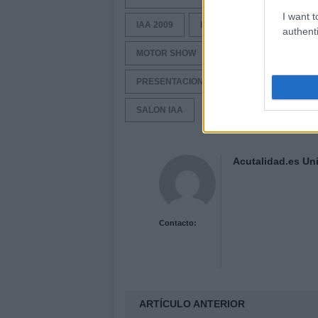
I want t
IAA 2009
IAA FRANCFORT
IAA
authenti
MOTOR SHOW
NUEVO CITROEN
PRESENTACIONES OFICIALES
SALON
SALON IAA
Acutalidad.es Uni
Contacto:
ARTÍCULO ANTERIOR