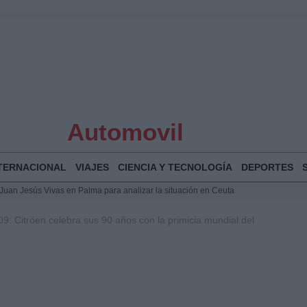
Automovil
TERNACIONAL
VIAJES
CIENCIA Y TECNOLOGÍA
DEPORTES
a Juan Jesús Vivas en Palma para analizar la situación en Ceuta
la Illa Plana: Menorca apuesta por el deporte náutico sostenible
9: Citröen celebra sus 90 años con la primicia mundial del
 y humanitario en Ceuta tras la llegada masiva de migrantes
o de Chamberí por 6,3 millones: detalles y controversias
 Bogotá 2026: fecha, recorrido y actividades especiales