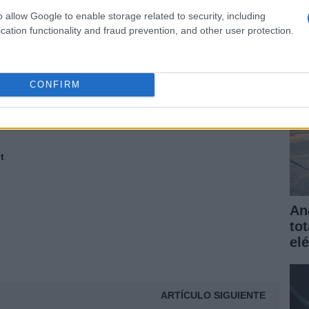
elé
o allow Google to enable storage related to security, including
gar
 FRANKFURT
LANZAMIENTOS
MINI
cation functionality and fraud prevention, and other user protection.
NUEVO CITROEN DS3
PRESENTACIONES FRANKFURT
 DE FRANKFURT
SALON DEL AUTOMOVIL
CONFIRM
© Riproduzione riservata
t
An
to
elé
ARTÍCULO SIGUIENTE