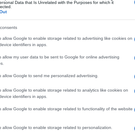
ersonal Data that Is Unrelated with the Purposes for which it
lected.
Out
consents
Gu
sto concepto. Lo cierto es que en Citröen, ya sea
as
o allow Google to enable storage related to advertising like cookies on
orque quieren sorprender a sus rivales, parece que se
ga
evice identifiers in apps.
 hay quien apunta que podrían sacar al mercado el
o allow my user data to be sent to Google for online advertising
que a parte de todas sus presentaciones y primicias
s.
009
su 90 cumpleaños. 90 años de innovaciones
o forjando la imagen de la marca como el Traction
to allow Google to send me personalized advertising.
ecnologías como la actual Créative Technologie, que
gama más amplia que nunca, adaptada a las
o allow Google to enable storage related to analytics like cookies on
n constante evolución.Salón de
Frankfurt
2009
: fotos
evice identifiers in apps.
s 90 años de Citröen
o allow Google to enable storage related to functionality of the website
FIAT 500
FRANCFORT
FRANCFORT 2009
o allow Google to enable storage related to personalization.
Co
FRANKFURT 2009
FRANKFURT IAA
IAA