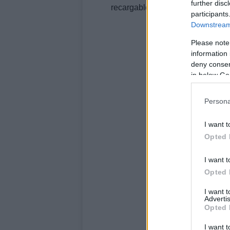
further disc
recargable, perfectamente adapt
participants
Downstream 
Please note
information 
deny consent
in below Go
Persona
I want t
Opted 
I want t
Opted 
I want 
Advertis
Opted 
I want t