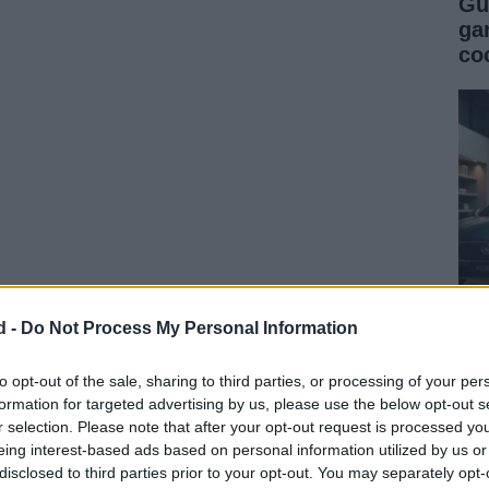
Gu
ga
co
enta que su predecesor es ya un mito clásico de la
d -
Do Not Process My Personal Information
S
Revolte
, puesto que está pensado para seguir la
Gu
tado en
primicia
en Alemania con el DS3, es un
co
to opt-out of the sale, sharing to third parties, or processing of your per
turista que cuenta con una gama de motores HDi que
formation for targeted advertising by us, please use the below opt-out s
se
e
Frankfurt
2009
: fotos del Citröen
Revolte
Concept y
r selection. Please note that after your opt-out request is processed y
eing interest-based ads based on personal information utilized by us or
or tanto de un coche urbano de lujo, glamuroso, audaz
disclosed to third parties prior to your opt-out. You may separately opt-
de serie con un sistema de propulsión híbrido y