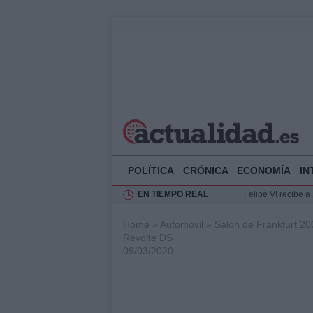
POLÍTICA
CRÓNICA
ECONOMÍA
IN
EN TIEMPO REAL
Felipe VI recibe 
Rehabilitación de 
Home
»
Automovil
»
Salón de Frankfurt 200
Impacto económico
Revolte DS
La compra del átic
09/03/2020
Ciclovía Nocturna