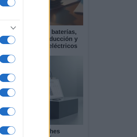
ía para comparar baterías,
istencias a la conducción y
rantía en coches eléctricos
mparativa de coches