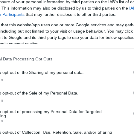
losure of your personal information by third parties on the IAB’s list of
ado para un uso mixto.
. This information may also be disclosed by us to third parties on the
IA
Participants
that may further disclose it to other third parties.
 that this website/app uses one or more Google services and may gath
including but not limited to your visit or usage behaviour. You may click 
 to Google and its third-party tags to use your data for below specifi
ogle consent section.
l Data Processing Opt Outs
Có
es
o opt-out of the Sharing of my personal data.
me
In
Es
o opt-out of the Sale of my Personal Data.
In
to opt-out of processing my Personal Data for Targeted
ing.
In
o opt-out of Collection, Use, Retention, Sale, and/or Sharing