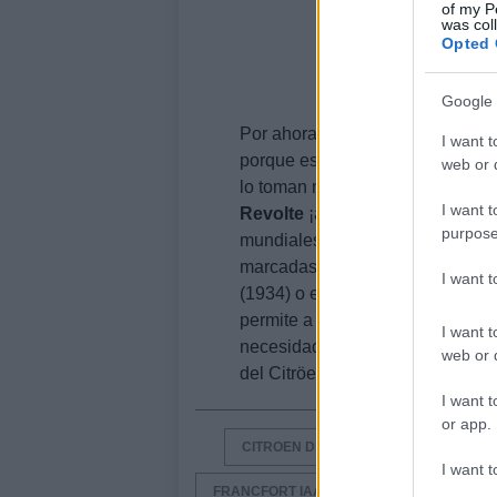
of my P
was col
Opted 
Google 
Por ahora poco más se sabe de e
I want t
porque están de celebración o p
web or d
lo toman muy en serio e incluso
I want t
Revolte
¡a finales de 2010!Y es 
purpose
mundiales, Citröen
celebra
en
2
marcadas por modelos que han id
I want 
(1934) o el 2 CV (1948), y por t
permite a la firma ofrecer una 
I want t
necesidades de sus clientes y e
web or d
del Citröen
Revolte
Concept y lo
I want t
or app.
CITROEN DS3
DS3 CITROEN
I want t
FRANCFORT IAA
FRANKFURT