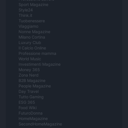
Sport Magazine
Style24
Think.it
Tuobenessere
Viaggiamo
Nonne Magazine
Milano Cortina
Luxury Club
Il Calcio Online
Professione mamma
World Music
Investimenti Magazine
Money 365
Zona Nerd
B2B Magazine
People Magazine
Day Travel
Tutto Gaming
ESG 365
Food Wiki
FuturoDonna
HomeMagazine
SecondHomeMagazine