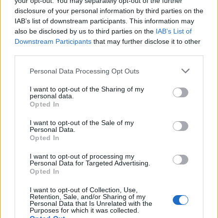
your opt-out. You may separately opt-out of the further
disclosure of your personal information by third parties on the
IAB’s list of downstream participants. This information may
also be disclosed by us to third parties on the
IAB’s List of
Los coches más buscados
Downstream Participants
that may further disclose it to other
third parties.
Con el objetivo de determinar cuáles son…
Please note that this website/app uses one or more Google
Personal Data Processing Opt Outs
services and may gather and store information including but
not limited to your visit or usage behaviour. You may click to
I want to opt-out of the Sharing of my
AUTOMOVIL
personal data.
grant or deny consent to Google and its third-party tags to
Opted In
use your data for below specified purposes in below Google
consent section.
I want to opt-out of the Sale of my
Personal Data.
Opted In
I want to opt-out of processing my
Personal Data for Targeted Advertising.
Opted In
I want to opt-out of Collection, Use,
Retention, Sale, and/or Sharing of my
Personal Data that Is Unrelated with the
DGT: el 11 de mayo entran en vigor
Purposes for which it was collected.