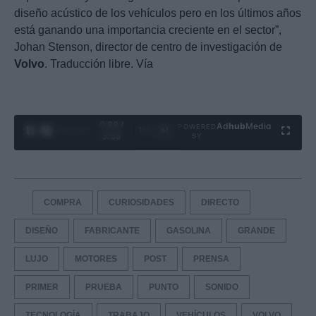
diseño acústico de los vehículos pero en los últimos años
está ganando una importancia creciente en el sector”,
Johan Stenson, director de centro de investigación de
Volvo
. Traducción libre. Vía
0:29 /
Ad
hub
Media
POWERED
1
/
4
3:55
BY
COMPRA
CURIOSIDADES
DIRECTO
DISEÑO
FABRICANTE
GASOLINA
GRANDE
LUJO
MOTORES
POST
PRENSA
PRIMER
PRUEBA
PUNTO
SONIDO
TECNOLOGÍA
TRABAJO
VEHÍCULOS
VOLVO