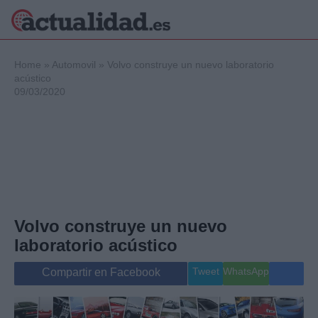
×
Home
»
Automovil
»
Volvo construye un nuevo laboratorio
acústico
09/03/2020
Política
Ciencia y
Tecnología
Crónica
Deportes
Economía
Salud y Bienestar
Volvo construye un nuevo
Internacional
laboratorio acústico
Gente
Viajes
Tweet
WhatsApp
Compartir en Facebook
Musica