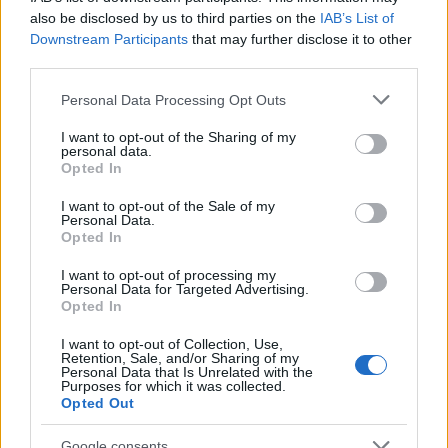
viento (con vídeo)
also be disclosed by us to third parties on the
IAB’s List of
1 marzo, 2020
Downstream Participants
that may further disclose it to other
third parties.
Please note that this website/app uses one or more Google
Personal Data Processing Opt Outs
services and may gather and store information including but
not limited to your visit or usage behaviour. You may click to
I want to opt-out of the Sharing of my
personal data.
grant or deny consent to Google and its third-party tags to
Opted In
use your data for below specified purposes in below Google
consent section.
I want to opt-out of the Sale of my
Personal Data.
Opted In
Quienes somos
I want to opt-out of processing my
Últimas Noticias
Personal Data for Targeted Advertising.
Señala una noticia
Opted In
Síguenos en Facebook
I want to opt-out of Collection, Use,
Retention, Sale, and/or Sharing of my
Personal Data that Is Unrelated with the
Actualidad.es es la gran fuente de información social. Actualidad,
Purposes for which it was collected.
televisión, crónica, deportes, gente, política y todas las noticias sobre
Opted Out
su ciudad.
Para señalar a la redacción de cualquier error en el uso del material
Google consents