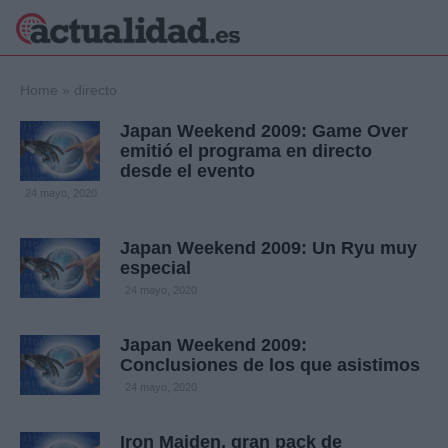
×
Home
»
directo
Japan Weekend 2009: Game Over
emitió el programa en directo
desde el evento
Política
Ciencia y
24 mayo, 2020
Tecnología
Crónica
Japan Weekend 2009: Un Ryu muy
Deportes
especial
Economía
24 mayo, 2020
Salud y Bienestar
Internacional
Japan Weekend 2009:
Gente
Viajes
Conclusiones de los que asistimos
24 mayo, 2020
Musica
Iron Maiden, gran pack de