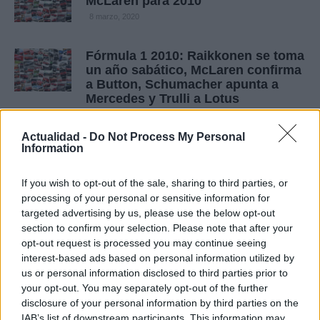
McLaren para 2010
8 marzo, 2020
Fórmula 1 2010: Raikkonen se toma
un año sabático, McLaren confirma
a Button, Schumacher apunta a
Mercedes y Trulli a Lotus
7 marzo, 2020
Actualidad -
Do Not Process My Personal
Information
Bernie Ecclestone se burla de
Briatore en su postal de Navidad
If you wish to opt-out of the sale, sharing to third parties, or
6 marzo, 2020
processing of your personal or sensitive information for
targeted advertising by us, please use the below opt-out
Un preparador alemán le saca 1.032
section to confirm your selection. Please note that after your
CV a un VW Polo MK1 (con vídeo)
opt-out request is processed you may continue seeing
6 marzo, 2020
interest-based ads based on personal information utilized by
us or personal information disclosed to third parties prior to
your opt-out. You may separately opt-out of the further
Un coche con una turbina eólica
disclosure of your personal information by third parties on the
consigue viajar más rápido que el
IAB’s list of downstream participants. This information may