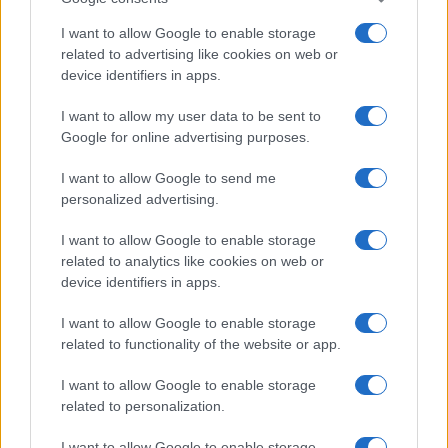
confidencial, escríbanos a
staff@actualidad.es
: nos ocuparemos de
I want to allow Google to enable storage
la retirada del material que atenta contra los derechos de terceros.
related to advertising like cookies on web or
device identifiers in apps.
Copyright © 2024 | Actualidad.es - Publicado en España por
AdHub
I want to allow my user data to be sent to
Media
- Numero REA 2729933 - Todos los derechos reservados.
Google for online advertising purposes.
Contacto
-
Politica de cookies
-
Política de privacidad
-
Aviso legal
-
Procesamiento de datos
I want to allow Google to send me
Todos los contenidos se han realizado de forma híbrida por una
personalized advertising.
tecnología con Inteligencia Artificial y por creadores independientes
I want to allow Google to enable storage
related to analytics like cookies on web or
Italia
device identifiers in apps.
Casa Magazine
Cineverse Magazine
I want to allow Google to enable storage
Donne Magazine
related to functionality of the website or app.
Food Blog
Milano Notizie
I want to allow Google to enable storage
Motor Magazine
related to personalization.
Notizie.it
Offerte Shopping
I want to allow Google to enable storage