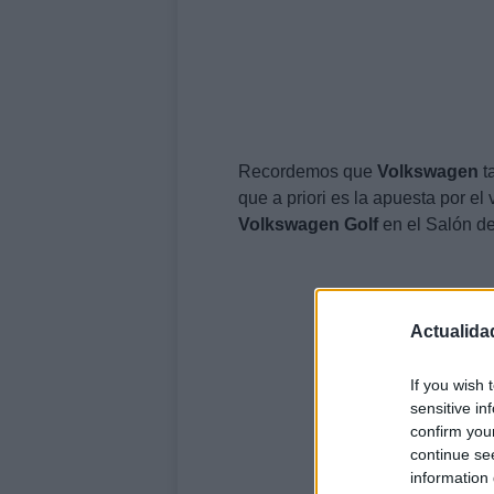
Recordemos que
Volkswagen
t
que a priori es la apuesta por el
Volkswagen
Golf
en el Salón d
Actualida
If you wish 
sensitive in
confirm you
continue se
information 