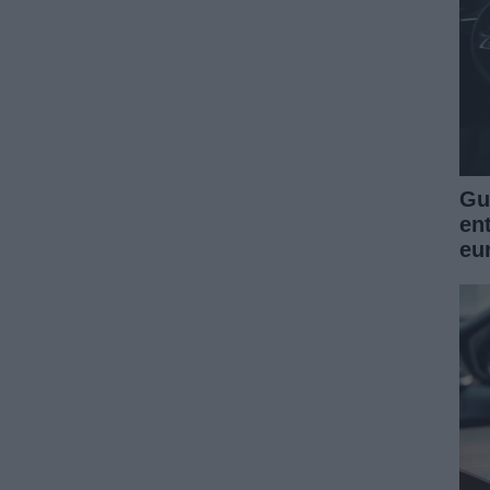
Guí
en
eu