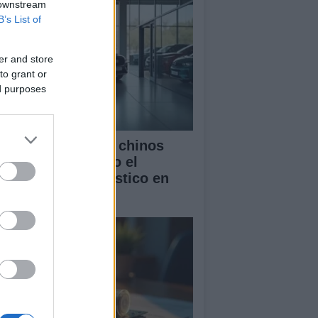
 downstream
B’s List of
er and store
to grant or
ed purposes
mo los vehículos chinos
tán transformando el
rcado automovilístico en
paña