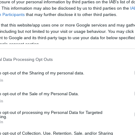
losure of your personal information by third parties on the IAB’s list of
. This information may also be disclosed by us to third parties on the
IA
Participants
that may further disclose it to other third parties.
 that this website/app uses one or more Google services and may gath
including but not limited to your visit or usage behaviour. You may click 
 to Google and its third-party tags to use your data for below specifi
ogle consent section.
l Data Processing Opt Outs
Có
es
o opt-out of the Sharing of my personal data.
me
In
Es
o opt-out of the Sale of my Personal Data.
© Riproduzione riservata
GOLF
VOLKSWAGEN
In
to opt-out of processing my Personal Data for Targeted
ing.
t
In
o opt-out of Collection, Use, Retention, Sale, and/or Sharing