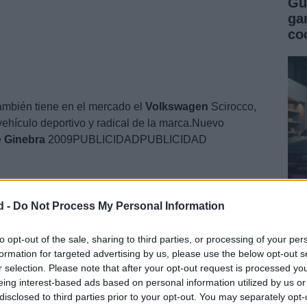
Gu
ga
co
ambién tiene en el mercado el
Volkswagen
Scirocco,
 vehículo deportivo y radical de la marca.Nuevo
e
Ginebra
2009PUBLICIDADPUBLICIDAD
d -
Do Not Process My Personal Information
Gu
co
to opt-out of the sale, sharing to third parties, or processing of your per
formation for targeted advertising by us, please use the below opt-out s
se
r selection. Please note that after your opt-out request is processed y
eing interest-based ads based on personal information utilized by us or
disclosed to third parties prior to your opt-out. You may separately opt-