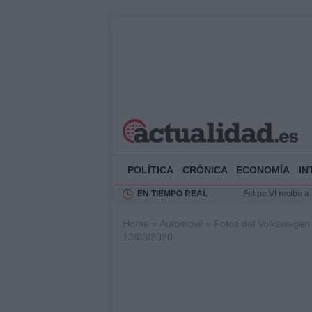
POLÍTICA
CRÓNICA
ECONOMÍA
IN
EN TIEMPO REAL
Felipe VI recibe 
Rehabilitación de 
Home
»
Automovil
»
Fotos del Volkswagen
Impacto económico
13/03/2020
Ciclovía Nocturna