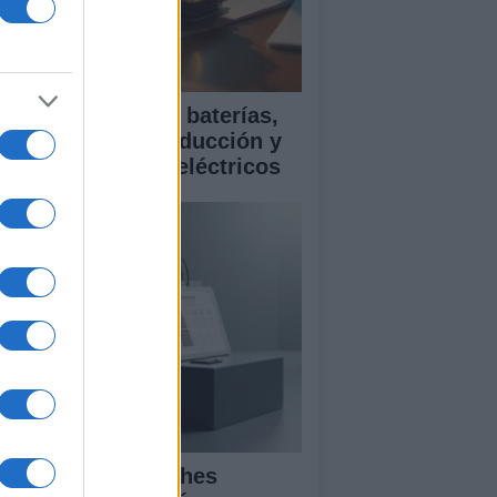
ía para comparar baterías,
istencias a la conducción y
rantía en coches eléctricos
mparativa de coches