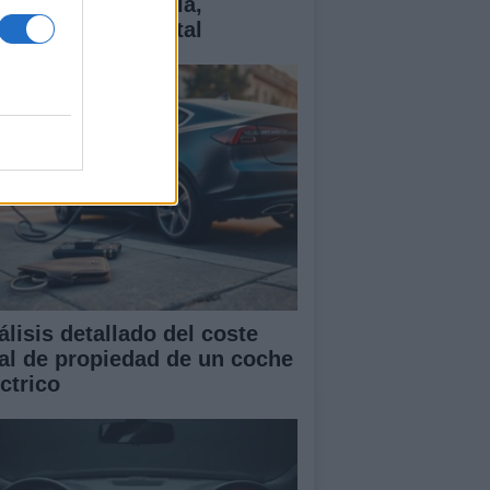
ctricos: tecnología,
antías y coste total
álisis detallado del coste
tal de propiedad de un coche
ctrico