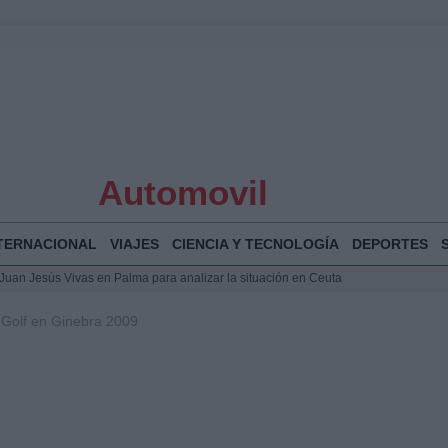
Automovil
TERNACIONAL
VIAJES
CIENCIA Y TECNOLOGÍA
DEPORTES
a Juan Jesús Vivas en Palma para analizar la situación en Ceuta
la Illa Plana: Menorca apuesta por el deporte náutico sostenible
 Golf en Ginebra 2009
 y humanitario en Ceuta tras la llegada masiva de migrantes
 Bogotá 2026: fecha, recorrido y actividades especiales