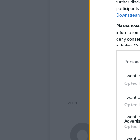
further disc
participants
Downstream 
Please note
information 
deny consent
in below Go
Persona
I want t
Opted 
I want t
2009
FOTOS
GINEBRA
Opted 
I want 
Advertis
Acutalidad.es Uni
Opted 
I want t