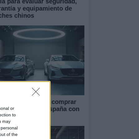
ía para evaluar seguridad,
rantía y equipamiento de
ches chinos
ía definitiva para comprar
ches chinos en España con
sonal or
ection to
guridad
ou may
 personal
out of the