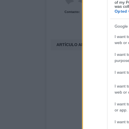
of my P
was col
Opted 
Contacto:
Google 
I want t
web or d
ARTÍCULO ANTERIOR
I want t
purpose
I want 
I want t
web or d
I want t
or app.
I want t