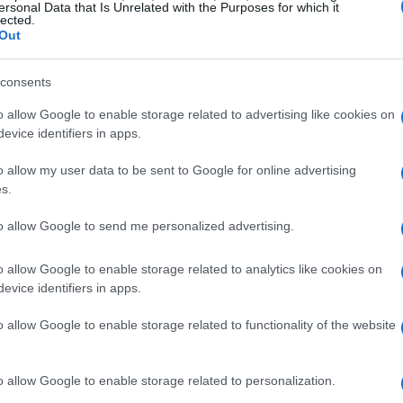
ersonal Data that Is Unrelated with the Purposes for which it
iempre está en nuestro bolsillo. El teléfono móvil se
lected.
Out
tra vida diaria en todos los sentidos.
Ét
 que las
aplicaciones
que se encuentran en la tienda
consents
mi
al máximo este pasatiempo pueden ser limitantes, e
o allow Google to enable storage related to advertising like cookies on
oner la toma a una exposición alta de luz.
evice identifiers in apps.
o allow my user data to be sent to Google for online advertising
s.
to allow Google to send me personalized advertising.
o allow Google to enable storage related to analytics like cookies on
evice identifiers in apps.
o allow Google to enable storage related to functionality of the website
Gu
tr
o allow Google to enable storage related to personalization.
da