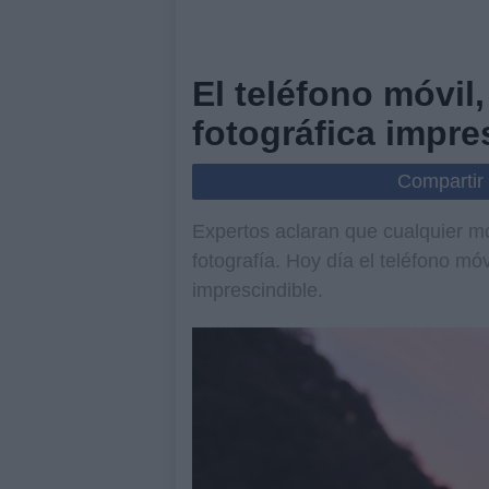
El teléfono móvil
fotográfica impre
Compartir
Expertos aclaran que cualquier m
fotografía. Hoy día el teléfono mó
imprescindible.