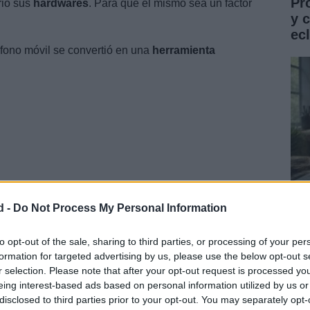
Pr
rio sus
hardwares
. Para que el mismo sea un factor
y 
ec
léfono móvil se convertió en una
herramienta
d -
Do Not Process My Personal Information
Gu
co
to opt-out of the sale, sharing to third parties, or processing of your per
mienta fotográfica imprescindible
formation for targeted advertising by us, please use the below opt-out s
ST
r selection. Please note that after your opt-out request is processed y
iles
han puesto en juego el mundo de la
fotografía
.
eing interest-based ads based on personal information utilized by us or
disclosed to third parties prior to your opt-out. You may separately opt-