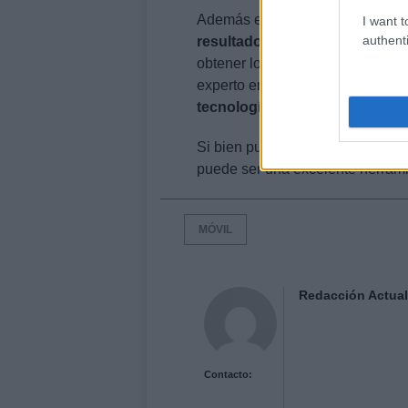
Además expertos aseguran que el 
I want t
authenti
resultados increíbles
, e insist
obtener los efectos que deseas e
experto en fotografía móvil debe
tecnología
cambia a pasos agiga
Si bien puede resultar atemoriza
puede ser una excelente herrami
MÓVIL
Redacción Actual
Contacto: