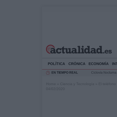
POLÍTICA
CRÓNICA
ECONOMÍA
IN
EN TIEMPO REAL
Ciclovía Nocturna
Felipe VI recibe 
Home
»
Ciencia y Tecnología
»
El teléfono
Rehabilitación de 
04/02/2020
Análisis de la res