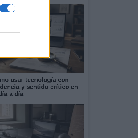
mo usar tecnología con
idencia y sentido crítico en
día a día