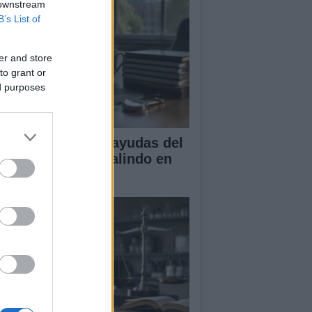
 downstream
B’s List of
er and store
to grant or
ed purposes
A obtiene cuatro ayudas del
ograma Beatriz Galindo en
26