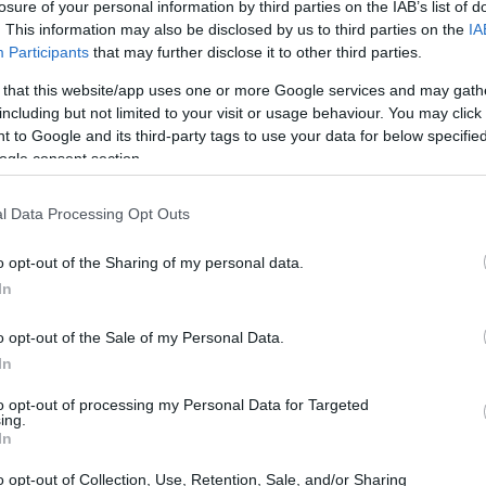
losure of your personal information by third parties on the IAB’s list of
. This information may also be disclosed by us to third parties on the
IA
Participants
that may further disclose it to other third parties.
 that this website/app uses one or more Google services and may gath
including but not limited to your visit or usage behaviour. You may click 
 to Google and its third-party tags to use your data for below specifi
ogle consent section.
l Data Processing Opt Outs
UJ
pr
o opt-out of the Sharing of my personal data.
20
In
r desde el equipo móvil y subirlas a las plataformas
o opt-out of the Sale of my Personal Data.
 cualquier móvil de gama media puede producir una
In
to opt-out of processing my Personal Data for Targeted
ing.
In
el mundo de la
fotografía
, o bien dígase de las
o opt-out of Collection, Use, Retention, Sale, and/or Sharing
 afectadas es que el teléfono móvil siempre está a