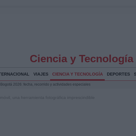
Ciencia y Tecnología
TERNACIONAL
VIAJES
CIENCIA Y TECNOLOGÍA
DEPORTES
 Bogotá 2026: fecha, recorrido y actividades especiales
a Juan Jesús Vivas en Palma para analizar la situación en Ceuta
 móvil, una herramienta fotográfica imprescindible
la Illa Plana: Menorca apuesta por el deporte náutico sostenible
puesta del Gobierno ante la crisis migratoria en Ceuta