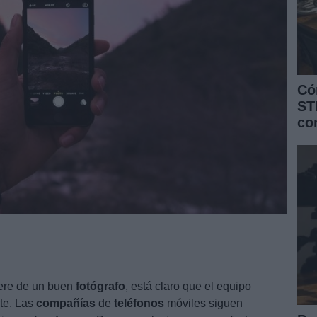
Có
ST
co
ere de un buen
fotógrafo
, está claro que el equipo
nte. Las
compañías
de
teléfonos
móviles siguen