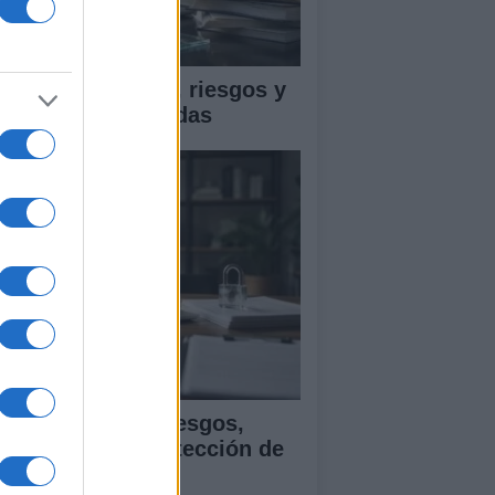
ica en IA: marcos, riesgos y
tigaciones aplicadas
ía para evaluar sesgos,
ansparencia y protección de
tos en IA