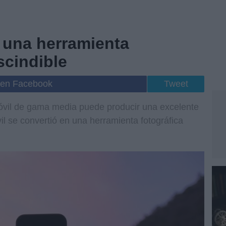
, una herramienta
scindible
 en Facebook
Tweet
óvil de gama media puede producir una excelente
vil se convertió en una herramienta fotográfica