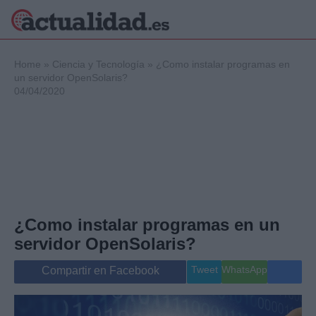
×
Home
»
Ciencia y Tecnología
»
¿Como instalar programas en
un servidor OpenSolaris?
04/04/2020
Política
Ciencia y
Tecnología
Crónica
Deportes
Economía
Salud y Bienestar
¿Como instalar programas en un
Internacional
servidor OpenSolaris?
Gente
Viajes
Tweet
WhatsApp
Compartir en Facebook
Musica