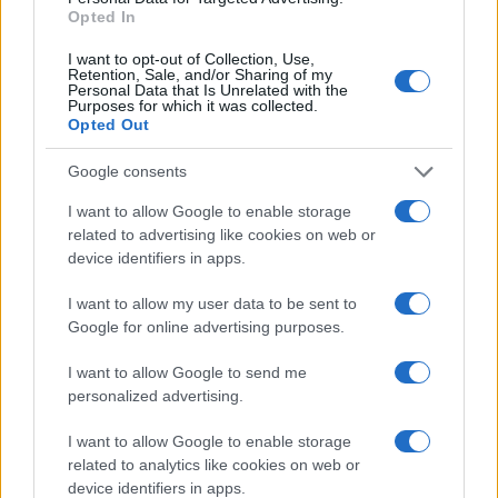
Opted In
I want to opt-out of Collection, Use,
Retention, Sale, and/or Sharing of my
Personal Data that Is Unrelated with the
Purposes for which it was collected.
Opted Out
Un hombre compra el primer mensaje
Google consents
SMS de la historia por 107.000 euros
I want to allow Google to enable storage
Un canadiense compra el primer mensaje de texto…
related to advertising like cookies on web or
device identifiers in apps.
CIENCIA Y TECNOLOGÍA
I want to allow my user data to be sent to
Google for online advertising purposes.
I want to allow Google to send me
personalized advertising.
I want to allow Google to enable storage
related to analytics like cookies on web or
device identifiers in apps.