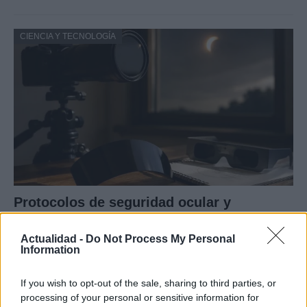
CIENCIA Y TECNOLOGÍA
Protocolos de seguridad ocular y
consejos para fotografiar eclipses solares
Actualidad -
Do Not Process My Personal
Un eclipse solar es un espectáculo natural que…
Information
If you wish to opt-out of the sale, sharing to third parties, or
CIENCIA Y TECNOLOGÍA
processing of your personal or sensitive information for