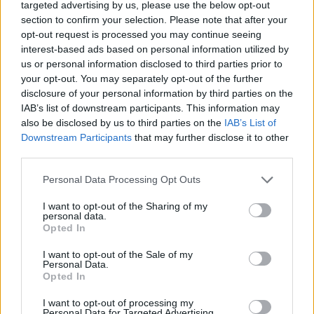
targeted advertising by us, please use the below opt-out
section to confirm your selection. Please note that after your
opt-out request is processed you may continue seeing
interest-based ads based on personal information utilized by
us or personal information disclosed to third parties prior to
your opt-out. You may separately opt-out of the further
disclosure of your personal information by third parties on the
IAB’s list of downstream participants. This information may
also be disclosed by us to third parties on the
IAB’s List of
Downstream Participants
that may further disclose it to other
Cómo elegir una carrera STEAM: perfiles
third parties.
emergentes y competencias clave
Please note that this website/app uses one or more Google
Personal Data Processing Opt Outs
services and may gather and store information including but
Descubre cómo elegir la mejor opción en STEAM:…
not limited to your visit or usage behaviour. You may click to
I want to opt-out of the Sharing of my
personal data.
grant or deny consent to Google and its third-party tags to
Opted In
use your data for below specified purposes in below Google
CIENCIA Y TECNOLOGÍA
consent section.
I want to opt-out of the Sale of my
Personal Data.
Opted In
I want to opt-out of processing my
Personal Data for Targeted Advertising.