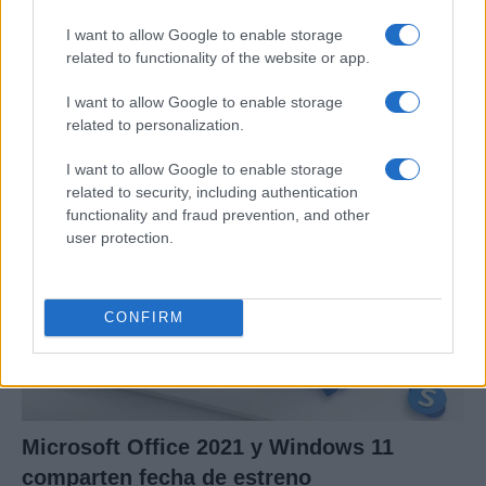
I want to allow Google to enable storage
Preview: Marvel Super Hero Squad, más
related to functionality of the website or app.
superhéroes para Nintendo Wii
I want to allow Google to enable storage
Los fans de Nintendo Wii y los superhéroes…
related to personalization.
I want to allow Google to enable storage
CIENCIA Y TECNOLOGÍA
related to security, including authentication
functionality and fraud prevention, and other
user protection.
CONFIRM
Microsoft Office 2021 y Windows 11
comparten fecha de estreno