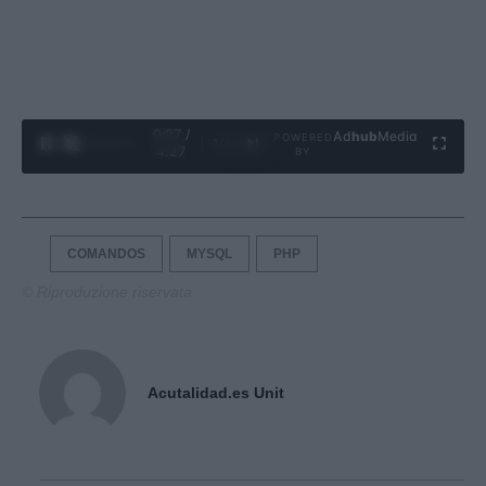
0:28 /
Ad
hub
Media
POWERED
1
/
4
4:27
BY
COMANDOS
MYSQL
PHP
© Riproduzione riservata
Acutalidad.es Unit