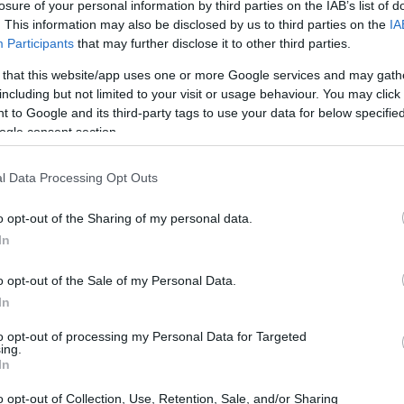
losure of your personal information by third parties on the IAB’s list of
. This information may also be disclosed by us to third parties on the
IA
Participants
that may further disclose it to other third parties.
 that this website/app uses one or more Google services and may gath
including but not limited to your visit or usage behaviour. You may click 
 to Google and its third-party tags to use your data for below specifi
ogle consent section.
l Data Processing Opt Outs
UJ
pr
o opt-out of the Sharing of my personal data.
20
In
o opt-out of the Sale of my Personal Data.
In
to opt-out of processing my Personal Data for Targeted
ing.
In
stras configuraciones en estas áreas: el programa
o opt-out of Collection, Use, Retention, Sale, and/or Sharing