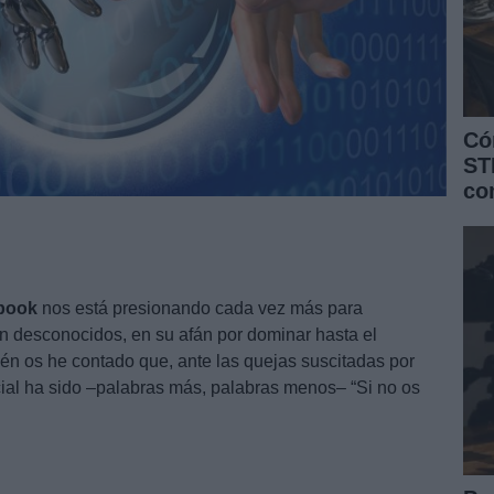
Có
ST
co
book
nos está presionando cada vez más para
on desconocidos, en su afán por dominar hasta el
bién os he contado que, ante las quejas suscitadas por
cial ha sido –palabras más, palabras menos– “Si no os