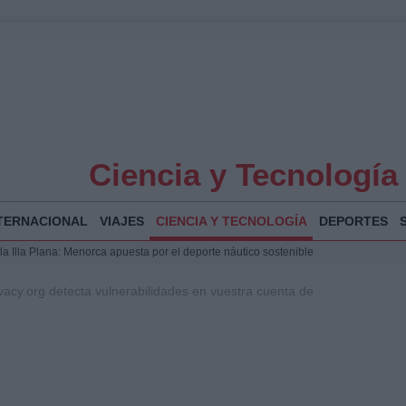
Ciencia y Tecnología
TERNACIONAL
VIAJES
CIENCIA Y TECNOLOGÍA
DEPORTES
la Illa Plana: Menorca apuesta por el deporte náutico sostenible
puesta del Gobierno ante la crisis migratoria en Ceuta
 Bogotá 2026: fecha, recorrido y actividades especiales
vacy.org detecta vulnerabilidades en vuestra cuenta de
a Juan Jesús Vivas en Palma para analizar la situación en Ceuta