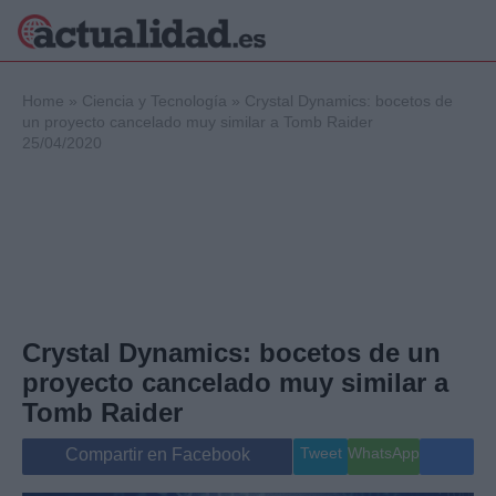
×
Home
»
Ciencia y Tecnología
»
Crystal Dynamics: bocetos de
un proyecto cancelado muy similar a Tomb Raider
25/04/2020
Política
Ciencia y
Tecnología
Crónica
Deportes
Economía
Salud y Bienestar
Crystal Dynamics: bocetos de un
Internacional
proyecto cancelado muy similar a
Gente
Viajes
Tomb Raider
Musica
Tweet
WhatsApp
Compartir en Facebook