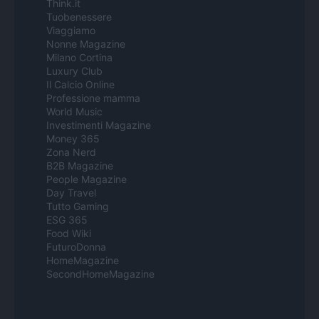
Think.it
Tuobenessere
Viaggiamo
Nonne Magazine
Milano Cortina
Luxury Club
Il Calcio Online
Professione mamma
World Music
Investimenti Magazine
Money 365
Zona Nerd
B2B Magazine
People Magazine
Day Travel
Tutto Gaming
ESG 365
Food Wiki
FuturoDonna
HomeMagazine
SecondHomeMagazine