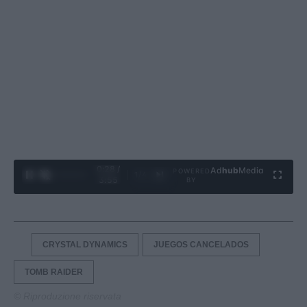
0:29 /
Ad
hub
Media
POWERED
1
/
4
3:55
BY
CRYSTAL DYNAMICS
JUEGOS CANCELADOS
TOMB RAIDER
© Riproduzione riservata