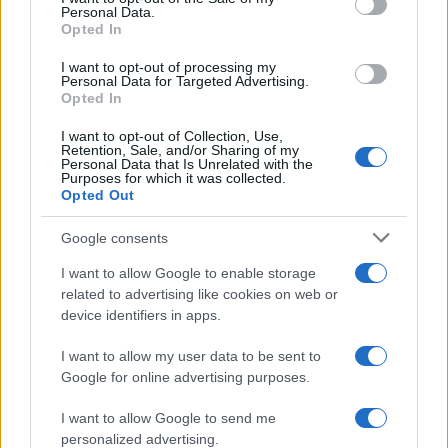
Personal Data.
Opted In
CIENCIA Y TECNOLOGÍA
I want to opt-out of processing my
Personal Data for Targeted Advertising.
Opted In
I want to opt-out of Collection, Use,
Retention, Sale, and/or Sharing of my
Personal Data that Is Unrelated with the
Purposes for which it was collected.
Opted Out
Google consents
I want to allow Google to enable storage
Un hombre compra el primer mensaje
related to advertising like cookies on web or
device identifiers in apps.
SMS de la historia por 107.000 euros
Un canadiense compra el primer mensaje de texto…
I want to allow my user data to be sent to
Google for online advertising purposes.
CIENCIA Y TECNOLOGÍA
I want to allow Google to send me
personalized advertising.