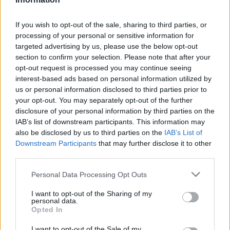
Protocolos de seguridad ocular y
consejos para fotografiar eclipses solares
If you wish to opt-out of the sale, sharing to third parties, or
processing of your personal or sensitive information for
Un eclipse solar es un espectáculo natural que…
targeted advertising by us, please use the below opt-out
section to confirm your selection. Please note that after your
opt-out request is processed you may continue seeing
CIENCIA Y TECNOLOGÍA
interest-based ads based on personal information utilized by
us or personal information disclosed to third parties prior to
your opt-out. You may separately opt-out of the further
disclosure of your personal information by third parties on the
IAB’s list of downstream participants. This information may
also be disclosed by us to third parties on the
IAB’s List of
Downstream Participants
that may further disclose it to other
third parties.
Please note that this website/app uses one or more Google
Personal Data Processing Opt Outs
services and may gather and store information including but
Cómo elegir una carrera STEAM: perfiles
not limited to your visit or usage behaviour. You may click to
I want to opt-out of the Sharing of my
personal data.
grant or deny consent to Google and its third-party tags to
emergentes y competencias clave
Opted In
use your data for below specified purposes in below Google
Descubre cómo elegir la mejor opción en STEAM:…
consent section.
I want to opt-out of the Sale of my