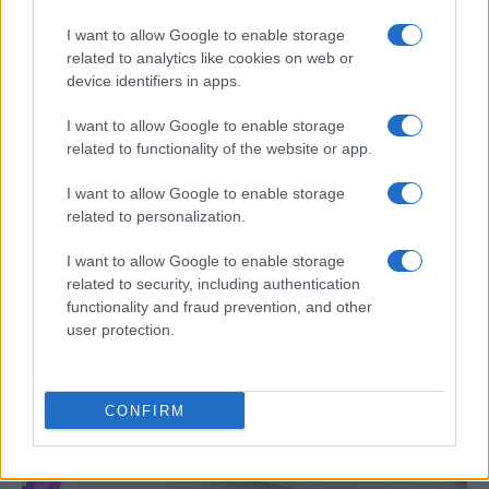
I want to allow Google to enable storage
related to analytics like cookies on web or
device identifiers in apps.
I want to allow Google to enable storage
related to functionality of the website or app.
I want to allow Google to enable storage
related to personalization.
Preview: Marvel Super Hero Squad, más
superhéroes para Nintendo Wii
I want to allow Google to enable storage
related to security, including authentication
Los fans de Nintendo Wii y los superhéroes…
functionality and fraud prevention, and other
user protection.
CIENCIA Y TECNOLOGÍA
CONFIRM