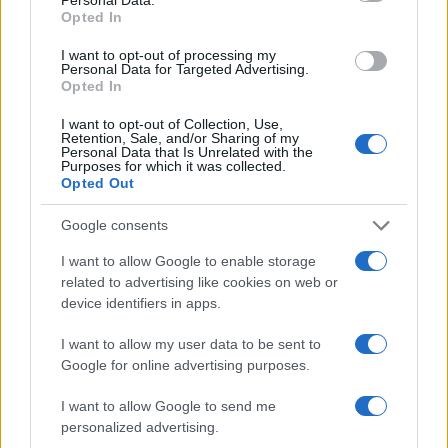
Opted In
CIENCIA Y TECNOLOGÍA
I want to opt-out of processing my
Personal Data for Targeted Advertising.
Opted In
I want to opt-out of Collection, Use,
Retention, Sale, and/or Sharing of my
Personal Data that Is Unrelated with the
Purposes for which it was collected.
Opted Out
Google consents
I want to allow Google to enable storage
Un hombre compra el primer mensaje
related to advertising like cookies on web or
SMS de la historia por 107.000 euros
device identifiers in apps.
Un canadiense compra el primer mensaje de texto…
I want to allow my user data to be sent to
Google for online advertising purposes.
CIENCIA Y TECNOLOGÍA
I want to allow Google to send me
personalized advertising.