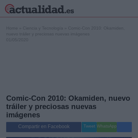
×
Home
»
Ciencia y Tecnología
»
Comic-Con 2010: Okamiden,
nuevo tráiler y preciosas nuevas imágenes
01/05/2020
Política
Ciencia y
Tecnología
Crónica
Deportes
Economía
Salud y Bienestar
Comic-Con 2010: Okamiden, nuevo
Internacional
tráiler y preciosas nuevas
Gente
Viajes
imágenes
Musica
Tweet
WhatsApp
Compartir en Facebook