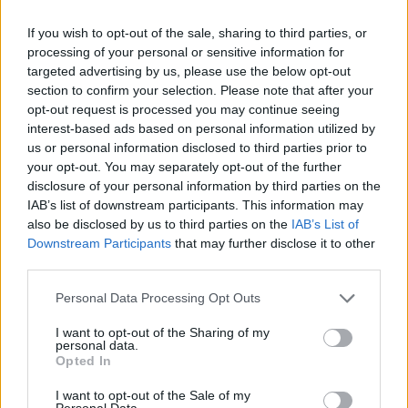
consejos para fotografiar eclipses solares
If you wish to opt-out of the sale, sharing to third parties, or
Un eclipse solar es un espectáculo natural que…
processing of your personal or sensitive information for
targeted advertising by us, please use the below opt-out
section to confirm your selection. Please note that after your
CIENCIA Y TECNOLOGÍA
opt-out request is processed you may continue seeing
interest-based ads based on personal information utilized by
us or personal information disclosed to third parties prior to
your opt-out. You may separately opt-out of the further
disclosure of your personal information by third parties on the
IAB’s list of downstream participants. This information may
also be disclosed by us to third parties on the
IAB’s List of
Downstream Participants
that may further disclose it to other
third parties.
Please note that this website/app uses one or more Google
Personal Data Processing Opt Outs
services and may gather and store information including but
Cómo elegir una carrera STEAM: perfiles
not limited to your visit or usage behaviour. You may click to
I want to opt-out of the Sharing of my
emergentes y competencias clave
personal data.
grant or deny consent to Google and its third-party tags to
Opted In
use your data for below specified purposes in below Google
Descubre cómo elegir la mejor opción en STEAM:…
consent section.
I want to opt-out of the Sale of my
Personal Data.