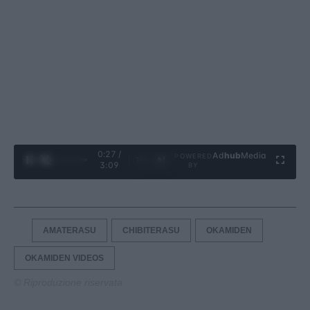
0:28 /
Ad
hub
Media
POWERED
1
/
4
3:09
BY
AMATERASU
CHIBITERASU
OKAMIDEN
OKAMIDEN VIDEOS
© Riproduzione riservata