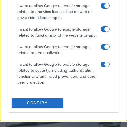
I want to allow Google to enable storage
related to analytics like cookies on web or
device identifiers in apps.
I want to allow Google to enable storage
related to functionality of the website or app.
I want to allow Google to enable storage
Preview: Marvel Super Hero Squad, más
related to personalization.
superhéroes para Nintendo Wii
I want to allow Google to enable storage
Los fans de Nintendo Wii y los superhéroes…
related to security, including authentication
functionality and fraud prevention, and other
user protection.
CIENCIA Y TECNOLOGÍA
CONFIRM