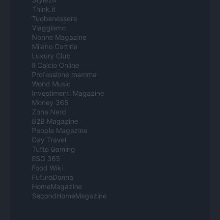
Think.it
Tuobenessere
Viaggiamo
Nonne Magazine
Milano Cortina
Luxury Club
Il Calcio Online
Professione mamma
World Music
Investimenti Magazine
Money 365
Zona Nerd
B2B Magazine
People Magazine
Day Travel
Tutto Gaming
ESG 365
Food Wiki
FuturoDonna
HomeMagazine
SecondHomeMagazine