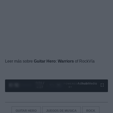
Leer más sobre
Guitar
Hero
:
Warriors
of RockVía
0:27 /
Ad
hub
Media
POWERED
1
/
4
4:27
BY
GUITAR HERO
JUEGOS DE MUSICA
ROCK