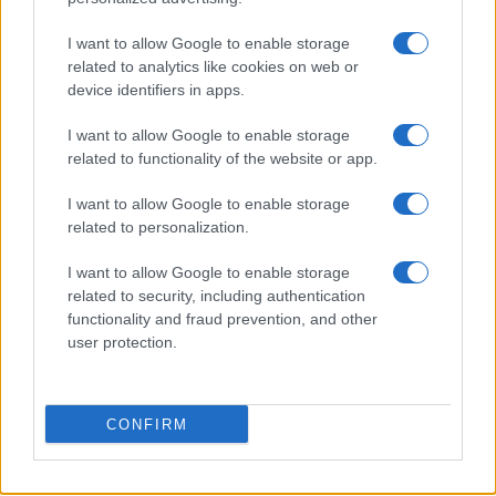
CIENCIA Y TECNOLOGÍA
I want to allow Google to enable storage
related to analytics like cookies on web or
device identifiers in apps.
I want to allow Google to enable storage
related to functionality of the website or app.
I want to allow Google to enable storage
related to personalization.
I want to allow Google to enable storage
Un hombre compra el primer mensaje
related to security, including authentication
SMS de la historia por 107.000 euros
functionality and fraud prevention, and other
user protection.
Un canadiense compra el primer mensaje de texto…
CIENCIA Y TECNOLOGÍA
CONFIRM