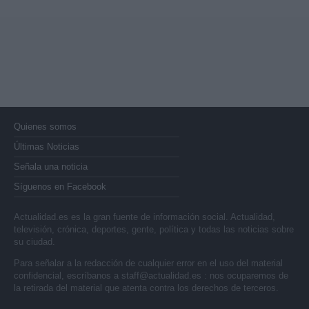
Quienes somos
Últimas Noticias
Señala una noticia
Síguenos en Facebook
Actualidad.es es la gran fuente de información social. Actualidad,
televisión, crónica, deportes, gente, política y todas las noticias sobre
su ciudad.
Para señalar a la redacción de cualquier error en el uso del material
confidencial, escríbanos a
staff@actualidad.es
: nos ocuparemos de
la retirada del material que atenta contra los derechos de terceros.