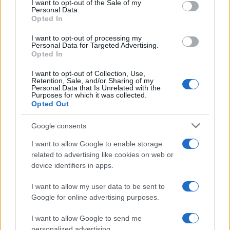
I want to opt-out of the Sale of my
Personal Data.
Descubre cómo elegir la mejor opción en STEAM:…
Opted In
I want to opt-out of processing my
Personal Data for Targeted Advertising.
CIENCIA Y TECNOLOGÍA
Opted In
I want to opt-out of Collection, Use,
Retention, Sale, and/or Sharing of my
Personal Data that Is Unrelated with the
Purposes for which it was collected.
Opted Out
Google consents
I want to allow Google to enable storage
related to advertising like cookies on web or
device identifiers in apps.
Cómo se estructuran los planes de I+D y
su impacto en la sociedad
I want to allow my user data to be sent to
Google for online advertising purposes.
Los planes regionales de ciencia y tecnología son…
I want to allow Google to send me
personalized advertising.