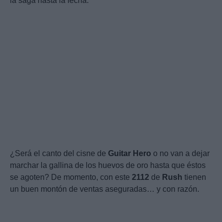
la saga hasta la fecha.
¿Será el canto del cisne de
Guitar
Hero
o no van a dejar
marchar la gallina de los huevos de oro hasta que éstos
se agoten? De momento, con este
2112
de
Rush
tienen
un buen montón de ventas aseguradas… y con razón.