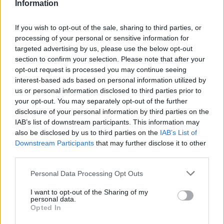
Information
Protocolos de seguridad ocular y
If you wish to opt-out of the sale, sharing to third parties, or
processing of your personal or sensitive information for
consejos para fotografiar eclipses solares
targeted advertising by us, please use the below opt-out
Un eclipse solar es un espectáculo natural que…
section to confirm your selection. Please note that after your
opt-out request is processed you may continue seeing
interest-based ads based on personal information utilized by
CIENCIA Y TECNOLOGÍA
us or personal information disclosed to third parties prior to
your opt-out. You may separately opt-out of the further
disclosure of your personal information by third parties on the
IAB’s list of downstream participants. This information may
also be disclosed by us to third parties on the
IAB’s List of
Downstream Participants
that may further disclose it to other
third parties.
Please note that this website/app uses one or more Google
Personal Data Processing Opt Outs
services and may gather and store information including but
not limited to your visit or usage behaviour. You may click to
I want to opt-out of the Sharing of my
personal data.
grant or deny consent to Google and its third-party tags to
Cómo elegir una carrera STEAM: perfiles
Opted In
use your data for below specified purposes in below Google
emergentes y competencias clave
consent section.