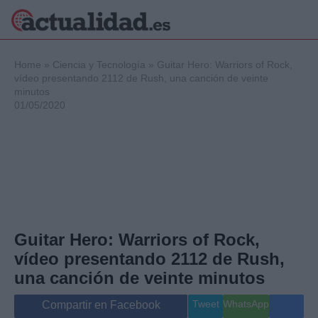
×
Home
»
Ciencia y Tecnología
»
Guitar Hero: Warriors of Rock,
vídeo presentando 2112 de Rush, una canción de veinte
minutos
01/05/2020
Política
Ciencia y
Tecnología
Crónica
Deportes
Economía
Salud y Bienestar
Internacional
Guitar Hero: Warriors of Rock,
Gente
vídeo presentando 2112 de Rush,
Viajes
una canción de veinte minutos
Musica
Tweet
WhatsApp
Compartir en Facebook