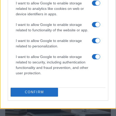
I want to allow Google to enable storage
related to analytics like cookies on web or
device identifiers in apps.
I want to allow Google to enable storage
related to functionality of the website or app.
I want to allow Google to enable storage
Cómo elegir una carrera STEAM: perfiles
related to personalization.
emergentes y competencias clave
I want to allow Google to enable storage
Descubre cómo elegir la mejor opción en STEAM:…
related to security, including authentication
functionality and fraud prevention, and other
user protection.
CIENCIA Y TECNOLOGÍA
CONFIRM