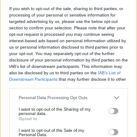
If you wish to opt-out of the sale, sharing to third parties, or
Identifica tus intereses y competencias en datos, IA,…
processing of your personal or sensitive information for
targeted advertising by us, please use the below opt-out
section to confirm your selection. Please note that after your
CIENCIA Y TECNOLOGÍA
opt-out request is processed you may continue seeing
interest-based ads based on personal information utilized by
us or personal information disclosed to third parties prior to
your opt-out. You may separately opt-out of the further
disclosure of your personal information by third parties on the
IAB’s list of downstream participants. This information may
also be disclosed by us to third parties on the
IAB’s List of
Downstream Participants
that may further disclose it to other
third parties.
Please note that this website/app uses one or more Google
Personal Data Processing Opt Outs
Ética en IA: marcos, riesgos y
services and may gather and store information including but
not limited to your visit or usage behaviour. You may click to
I want to opt-out of the Sharing of my
mitigaciones aplicadas
personal data.
grant or deny consent to Google and its third-party tags to
Opted In
La inteligencia artificial ética es fundamental para un…
use your data for below specified purposes in below Google
consent section.
I want to opt-out of the Sale of my
Personal Data.