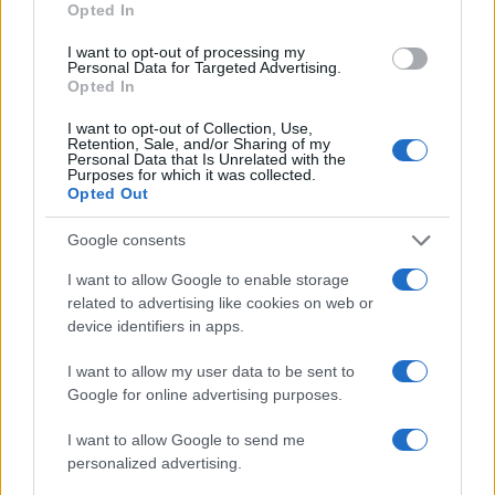
Opted In
CIENCIA Y TECNOLOGÍA
I want to opt-out of processing my
Personal Data for Targeted Advertising.
Opted In
I want to opt-out of Collection, Use,
Retention, Sale, and/or Sharing of my
Personal Data that Is Unrelated with the
Purposes for which it was collected.
Opted Out
Google consents
Protocolos de seguridad ocular y
I want to allow Google to enable storage
related to advertising like cookies on web or
consejos para fotografiar eclipses solares
device identifiers in apps.
Un eclipse solar es un espectáculo natural que…
I want to allow my user data to be sent to
Google for online advertising purposes.
CIENCIA Y TECNOLOGÍA
I want to allow Google to send me
personalized advertising.