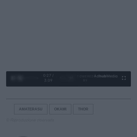
0:28 /
Ad
hub
Media
POWERED
1
/
4
3:09
BY
AMATERASU
OKAMI
THOR
© Riproduzione riservata