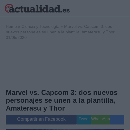
×
Home
»
Ciencia y Tecnología
»
Marvel vs. Capcom 3: dos
nuevos personajes se unen a la plantilla, Amaterasu y Thor
01/05/2020
Política
Ciencia y
Tecnología
Crónica
Deportes
Economía
Salud y Bienestar
Marvel vs. Capcom 3: dos nuevos
Internacional
personajes se unen a la plantilla,
Gente
Viajes
Amaterasu y Thor
Musica
Tweet
WhatsApp
Compartir en Facebook