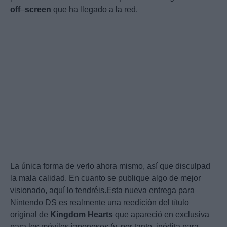
off
–
screen
que ha llegado a la red.
La única forma de verlo ahora mismo, así que disculpad
la mala calidad. En cuanto se publique algo de mejor
visionado, aquí lo tendréis.Esta nueva entrega para
Nintendo DS es realmente una reedición del título
original de
Kingdom
Hearts
que apareció en exclusiva
para los móviles japoneses (y, por tanto, inédita para