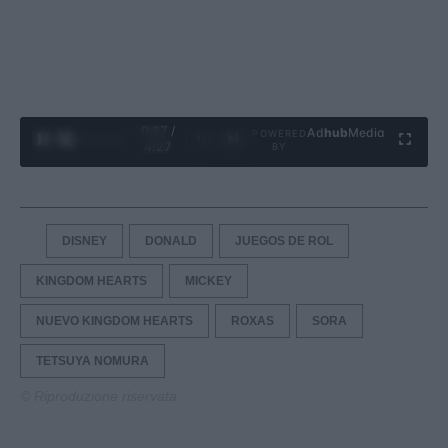
0:28 /
Ad
hub
Media
POWERED
1
/
4
4:27
BY
DISNEY
DONALD
JUEGOS DE ROL
KINGDOM HEARTS
MICKEY
NUEVO KINGDOM HEARTS
ROXAS
SORA
TETSUYA NOMURA
© Riproduzione riservata