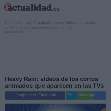
×
Home
»
Ciencia y Tecnología
»
Heavy Rain: vídeos de los
cortos animados que aparecen en las TVs
04/05/2020
Política
Ciencia y
Tecnología
Crónica
Deportes
Economía
Salud y Bienestar
Heavy Rain: vídeos de los cortos
Internacional
animados que aparecen en las TVs
Gente
Viajes
Tweet
WhatsApp
Compartir en Facebook
Musica