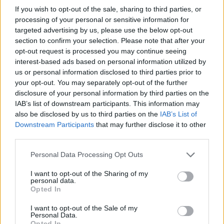
consejos para fotografiar eclipses solares
If you wish to opt-out of the sale, sharing to third parties, or
processing of your personal or sensitive information for
Un eclipse solar es un espectáculo natural que…
targeted advertising by us, please use the below opt-out
section to confirm your selection. Please note that after your
opt-out request is processed you may continue seeing
CIENCIA Y TECNOLOGÍA
interest-based ads based on personal information utilized by
us or personal information disclosed to third parties prior to
your opt-out. You may separately opt-out of the further
disclosure of your personal information by third parties on the
IAB’s list of downstream participants. This information may
also be disclosed by us to third parties on the
IAB’s List of
Downstream Participants
that may further disclose it to other
third parties.
Please note that this website/app uses one or more Google
Personal Data Processing Opt Outs
services and may gather and store information including but
Cómo elegir una carrera STEAM: perfiles
not limited to your visit or usage behaviour. You may click to
I want to opt-out of the Sharing of my
personal data.
grant or deny consent to Google and its third-party tags to
emergentes y competencias clave
Opted In
use your data for below specified purposes in below Google
Descubre cómo elegir la mejor opción en STEAM:…
consent section.
I want to opt-out of the Sale of my
Personal Data.
Opted In