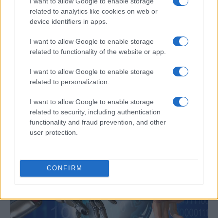
I want to allow Google to enable storage
related to analytics like cookies on web or
device identifiers in apps.
I want to allow Google to enable storage
related to functionality of the website or app.
I want to allow Google to enable storage
related to personalization.
Un hombre compra el primer mensaje
SMS de la historia por 107.000 euros
I want to allow Google to enable storage
related to security, including authentication
Un canadiense compra el primer mensaje de texto…
functionality and fraud prevention, and other
user protection.
CIENCIA Y TECNOLOGÍA
CONFIRM