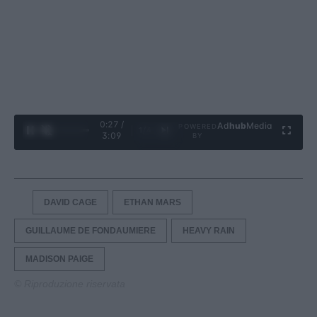
0:28 /
Ad
hub
Media
POWERED
1
/
4
3:09
BY
DAVID CAGE
ETHAN MARS
GUILLAUME DE FONDAUMIERE
HEAVY RAIN
MADISON PAIGE
© Riproduzione riservata