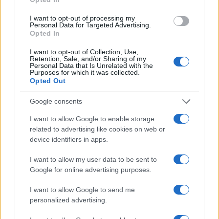
CIENCIA Y TECNOLOGÍA
I want to opt-out of processing my
Personal Data for Targeted Advertising.
Opted In
I want to opt-out of Collection, Use,
Retention, Sale, and/or Sharing of my
Personal Data that Is Unrelated with the
Purposes for which it was collected.
Opted Out
Google consents
I want to allow Google to enable storage
Cómo se estructuran los planes de I+D y
related to advertising like cookies on web or
device identifiers in apps.
su impacto en la sociedad
Los planes regionales de ciencia y tecnología son…
I want to allow my user data to be sent to
Google for online advertising purposes.
CIENCIA Y TECNOLOGÍA
I want to allow Google to send me
personalized advertising.