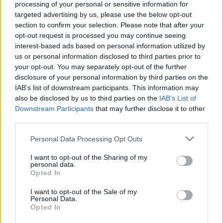
processing of your personal or sensitive information for
targeted advertising by us, please use the below opt-out
CIENCIA Y TECNOLOGÍA
section to confirm your selection. Please note that after your
opt-out request is processed you may continue seeing
interest-based ads based on personal information utilized by
us or personal information disclosed to third parties prior to
your opt-out. You may separately opt-out of the further
disclosure of your personal information by third parties on the
IAB’s list of downstream participants. This information may
also be disclosed by us to third parties on the
IAB’s List of
Downstream Participants
that may further disclose it to other
third parties.
Please note that this website/app uses one or more Google
Personal Data Processing Opt Outs
Cómo elegir una carrera STEAM: perfiles
services and may gather and store information including but
emergentes y competencias clave
not limited to your visit or usage behaviour. You may click to
I want to opt-out of the Sharing of my
personal data.
grant or deny consent to Google and its third-party tags to
Descubre cómo elegir la mejor opción en STEAM:…
Opted In
use your data for below specified purposes in below Google
consent section.
I want to opt-out of the Sale of my
Personal Data.
CIENCIA Y TECNOLOGÍA
Opted In