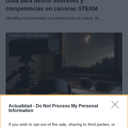
Guía para definir intereses y
competencias en carreras STEAM
Identifica tus intereses y competencias en datos, IA,…
CIENCIA Y TECNOLOGÍA
Protocolos de seguridad ocular y
Actualidad -
Do Not Process My Personal
Information
consejos para fotografiar eclipses solares
Un eclipse solar es un espectáculo natural que…
If you wish to opt-out of the sale, sharing to third parties, or