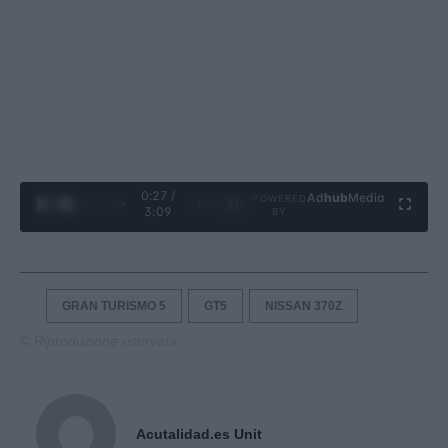
0:28 /
Ad
hub
Media
POWERED
1
/
4
3:09
BY
GRAN TURISMO 5
GT5
NISSAN 370Z
© Riproduzione riservata
Acutalidad.es Unit