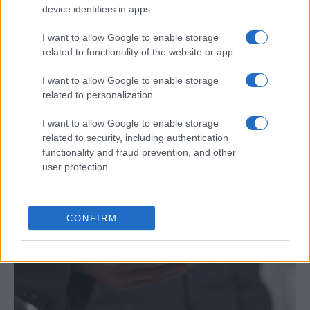
device identifiers in apps.
I want to allow Google to enable storage
related to functionality of the website or app.
Cómo se estructuran los planes de I+D y
I want to allow Google to enable storage
related to personalization.
su impacto en la sociedad
I want to allow Google to enable storage
Los planes regionales de ciencia y tecnología son…
related to security, including authentication
functionality and fraud prevention, and other
user protection.
CIENCIA Y TECNOLOGÍA
CONFIRM