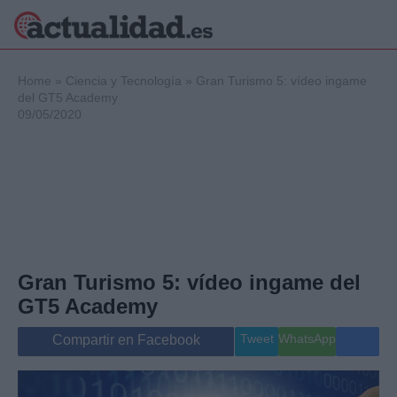
×
Home
»
Ciencia y Tecnología
»
Gran Turismo 5: vídeo ingame
del GT5 Academy
09/05/2020
Política
Ciencia y
Tecnología
Crónica
Deportes
Economía
Salud y Bienestar
Gran Turismo 5: vídeo ingame del
Internacional
GT5 Academy
Gente
Viajes
Tweet
WhatsApp
Compartir en Facebook
Musica