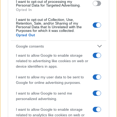
I want to opt-out of processing my
Personal Data for Targeted Advertising.
Opted In
I want to opt-out of Collection, Use,
Retention, Sale, and/or Sharing of my
Personal Data that Is Unrelated with the
Purposes for which it was collected.
Opted Out
Google consents
Preview: Marvel Super Hero Squad, más
I want to allow Google to enable storage
superhéroes para Nintendo Wii
related to advertising like cookies on web or
device identifiers in apps.
Los fans de Nintendo Wii y los superhéroes…
I want to allow my user data to be sent to
Google for online advertising purposes.
CIENCIA Y TECNOLOGÍA
I want to allow Google to send me
personalized advertising.
I want to allow Google to enable storage
related to analytics like cookies on web or