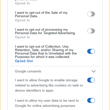
grant or deny consent to Google and its third-party tags to
Opted In
use your data for below specified purposes in below Google
Ética en IA: marcos, riesgos y
consent section.
I want to opt-out of the Sale of my
mitigaciones aplicadas
Personal Data.
Opted In
La inteligencia artificial ética es fundamental para un…
I want to opt-out of processing my
Personal Data for Targeted Advertising.
Opted In
CIENCIA Y TECNOLOGÍA
I want to opt-out of Collection, Use,
Retention, Sale, and/or Sharing of my
Personal Data that Is Unrelated with the
Purposes for which it was collected.
Opted Out
Google consents
I want to allow Google to enable storage
related to advertising like cookies on web or
device identifiers in apps.
Guía para definir intereses y
I want to allow my user data to be sent to
competencias en carreras STEAM
Google for online advertising purposes.