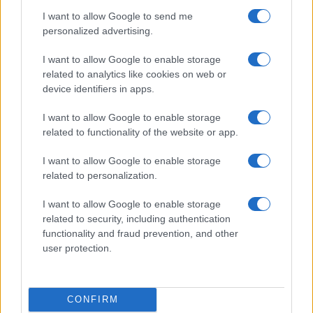
Identifica tus intereses y competencias en datos, IA,…
I want to allow Google to send me
personalized advertising.
CIENCIA Y TECNOLOGÍA
I want to allow Google to enable storage
related to analytics like cookies on web or
device identifiers in apps.
I want to allow Google to enable storage
related to functionality of the website or app.
I want to allow Google to enable storage
related to personalization.
I want to allow Google to enable storage
Protocolos de seguridad ocular y
related to security, including authentication
functionality and fraud prevention, and other
consejos para fotografiar eclipses solares
user protection.
Un eclipse solar es un espectáculo natural que…
CONFIRM
CIENCIA Y TECNOLOGÍA