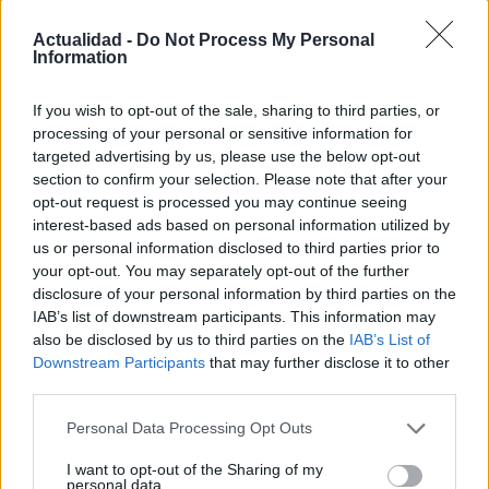
Actualidad -
Do Not Process My Personal
Information
If you wish to opt-out of the sale, sharing to third parties, or
UJA obtiene cuatro ayudas del programa
processing of your personal or sensitive information for
Beatriz Galindo en 2026
targeted advertising by us, please use the below opt-out
section to confirm your selection. Please note that after your
La Universidad de Jaén ha obtenido cuatro ayudas…
opt-out request is processed you may continue seeing
interest-based ads based on personal information utilized by
us or personal information disclosed to third parties prior to
CIENCIA Y TECNOLOGÍA
your opt-out. You may separately opt-out of the further
disclosure of your personal information by third parties on the
IAB’s list of downstream participants. This information may
also be disclosed by us to third parties on the
IAB’s List of
Downstream Participants
that may further disclose it to other
third parties.
Please note that this website/app uses one or more Google
Personal Data Processing Opt Outs
services and may gather and store information including but
not limited to your visit or usage behaviour. You may click to
I want to opt-out of the Sharing of my
personal data.