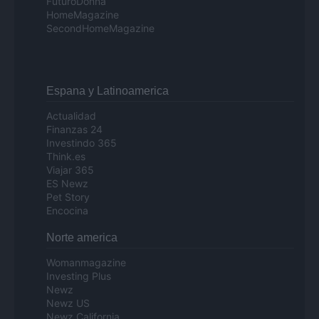
FuturoDonna
HomeMagazine
SecondHomeMagazine
Espana y Latinoamerica
Actualidad
Finanzas 24
Investindo 365
Think.es
Viajar 365
ES Newz
Pet Story
Encocina
Norte america
Womanmagazine
Investing Plus
Newz
Newz US
Newz California