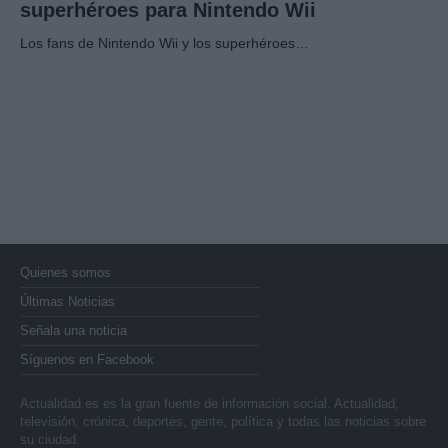
superhéroes para Nintendo Wii
Los fans de Nintendo Wii y los superhéroes…
Quienes somos
Últimas Noticias
Señala una noticia
Síguenos en Facebook
Actualidad.es es la gran fuente de información social. Actualidad,
televisión, crónica, deportes, gente, política y todas las noticias sobre
su ciudad.