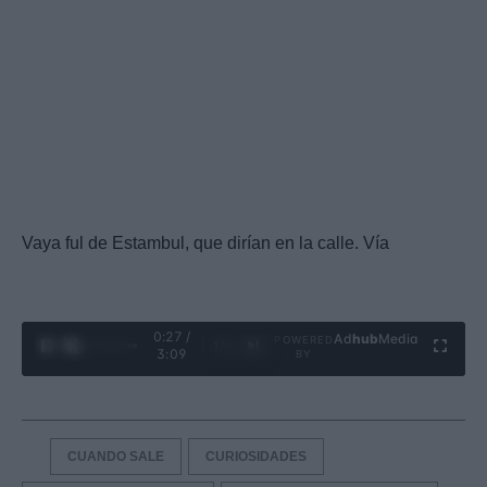
Vaya ful de Estambul, que dirían en la calle. Vía
0:28 /
Ad
hub
Media
POWERED
1
/
4
3:09
BY
CUANDO SALE
CURIOSIDADES