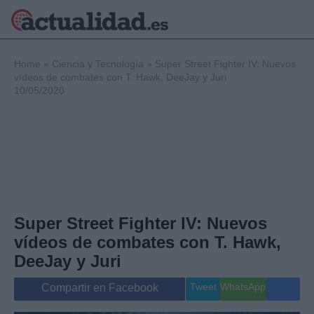
×
Home
»
Ciencia y Tecnología
»
Super Street Fighter IV: Nuevos
vídeos de combates con T. Hawk, DeeJay y Juri
10/05/2020
Política
Ciencia y
Tecnología
Crónica
Deportes
Economía
Salud y Bienestar
Super Street Fighter IV: Nuevos
Internacional
vídeos de combates con T. Hawk,
Gente
Viajes
DeeJay y Juri
Musica
Tweet
WhatsApp
Compartir en Facebook