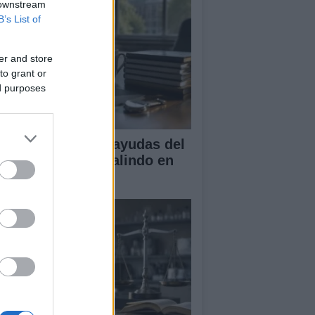
 downstream
B’s List of
er and store
to grant or
ed purposes
A obtiene cuatro ayudas del
ograma Beatriz Galindo en
26