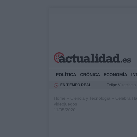
POLÍTICA
CRÓNICA
ECONOMÍA
IN
EN TIEMPO REAL
Felipe VI recibe 
Rehabilitación de 
Home
»
Ciencia y Tecnología
»
Celebra Ha
Impacto económico
videojuegos
La compra del átic
11/05/2020
Ciclovía Nocturna