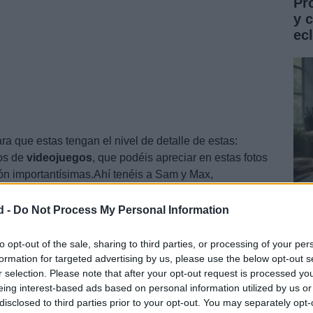
Pr
y 
ec
 que estas tengan el nivel de detalle de estas:
os de
videojuegos
, que podéis apreciar en estas fotos
ón importantísimas.Ahí tenéis a Sam y Max,
 brillando en la noche… y también a personajes más
 Shadow of the Colossus o juegos como Deux Ex
d -
Do Not Process My Personal Information
os con sus corresondientes
calabazas
.
Gu
co
to opt-out of the sale, sharing to third parties, or processing of your per
formation for targeted advertising by us, please use the below opt-out s
ST
r selection. Please note that after your opt-out request is processed y
eing interest-based ads based on personal information utilized by us or
disclosed to third parties prior to your opt-out. You may separately opt-