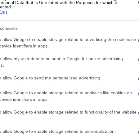
í cualquiera se hace fan de la festividad.
calabazas
ersonal Data that Is Unrelated with the Purposes for which it
lected.
uegosVía
Out
Ét
t
consents
mi
o allow Google to enable storage related to advertising like cookies on
evice identifiers in apps.
o allow my user data to be sent to Google for online advertising
s.
to allow Google to send me personalized advertising.
ARTÍCULO SIGUIENTE
o allow Google to enable storage related to analytics like cookies on
evice identifiers in apps.
o allow Google to enable storage related to functionality of the website
Gu
tr
o allow Google to enable storage related to personalization.
da