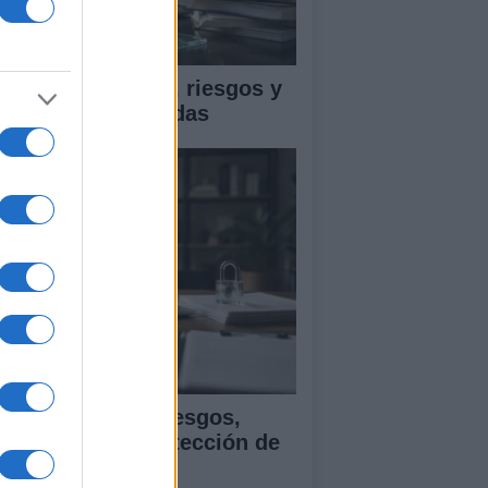
ica en IA: marcos, riesgos y
tigaciones aplicadas
ía para evaluar sesgos,
ansparencia y protección de
tos en IA