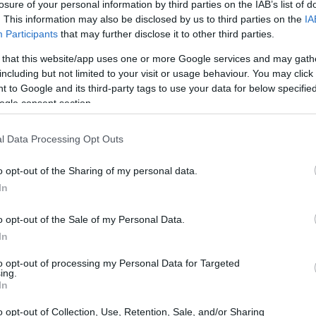
losure of your personal information by third parties on the IAB’s list of
. This information may also be disclosed by us to third parties on the
IA
Participants
that may further disclose it to other third parties.
 that this website/app uses one or more Google services and may gath
including but not limited to your visit or usage behaviour. You may click 
 to Google and its third-party tags to use your data for below specifi
ogle consent section.
l Data Processing Opt Outs
UJ
pr
o opt-out of the Sharing of my personal data.
20
In
o opt-out of the Sale of my Personal Data.
In
to opt-out of processing my Personal Data for Targeted
ing.
In
ts vs Zombies andan por ahí. Todo un monstruo de este
o opt-out of Collection, Use, Retention, Sale, and/or Sharing