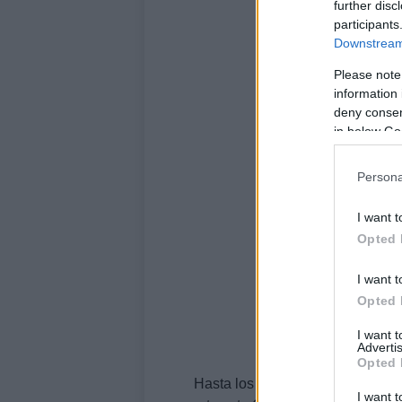
further disc
participants
Downstream 
Please note
information 
deny consent
in below Go
Persona
I want t
Opted 
I want t
Opted 
I want 
Advertis
Opted 
Hasta los protagonistas de Plan
I want t