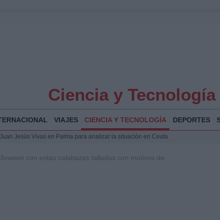
Ciencia y Tecnología
TERNACIONAL
VIAJES
CIENCIA Y TECNOLOGÍA
DEPORTES
a Juan Jesús Vivas en Palma para analizar la situación en Ceuta
la Illa Plana: Menorca apuesta por el deporte náutico sostenible
lloween con estas calabazas talladas con motivos de
 y humanitario en Ceuta tras la llegada masiva de migrantes
o de Chamberí por 6,3 millones: detalles y controversias
 Bogotá 2026: fecha, recorrido y actividades especiales