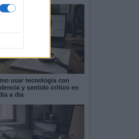
mo usar tecnología con
idencia y sentido crítico en
día a día