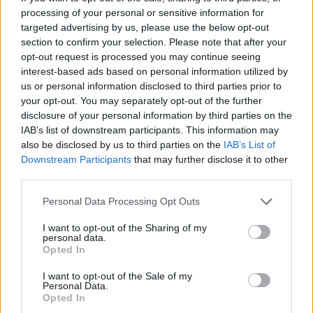
processing of your personal or sensitive information for
CIENCIA Y TECNOLOGÍA
targeted advertising by us, please use the below opt-out
section to confirm your selection. Please note that after your
opt-out request is processed you may continue seeing
interest-based ads based on personal information utilized by
us or personal information disclosed to third parties prior to
your opt-out. You may separately opt-out of the further
disclosure of your personal information by third parties on the
IAB’s list of downstream participants. This information may
also be disclosed by us to third parties on the
IAB’s List of
Downstream Participants
that may further disclose it to other
third parties.
Ética en IA: marcos, riesgos y
Please note that this website/app uses one or more Google
Personal Data Processing Opt Outs
mitigaciones aplicadas
services and may gather and store information including but
not limited to your visit or usage behaviour. You may click to
I want to opt-out of the Sharing of my
La inteligencia artificial ética es fundamental para un…
personal data.
grant or deny consent to Google and its third-party tags to
Opted In
use your data for below specified purposes in below Google
consent section.
I want to opt-out of the Sale of my
CIENCIA Y TECNOLOGÍA
Personal Data.
Opted In