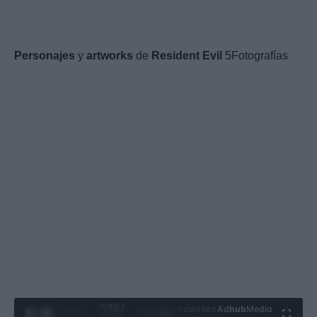
Personajes
y
artworks
de
Resident
Evil
5Fotografías
0:31 /
Ad
hub
Media
POWERED
1
/
4