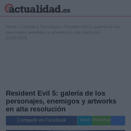
×
Home
»
Ciencia y Tecnología
»
Resident Evil 5: galería de los
personajes, enemigos y artworks en alta resolución
12/05/2020
Política
Ciencia y
Tecnología
Crónica
Deportes
Economía
Salud y Bienestar
Resident Evil 5: galería de los
Internacional
personajes, enemigos y artworks
Gente
Viajes
en alta resolución
Musica
Tweet
WhatsApp
Compartir en Facebook