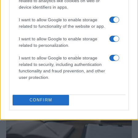
related to analytics like cookies on web or
device identifiers in apps.
I want to allow Google to enable storage
related to functionality of the website or app.
Cómo elegir una carrera STEAM: perfiles
I want to allow Google to enable storage
emergentes y competencias clave
related to personalization.
Descubre cómo elegir la mejor opción en STEAM:…
I want to allow Google to enable storage
related to security, including authentication
functionality and fraud prevention, and other
CIENCIA Y TECNOLOGÍA
user protection.
CONFIRM