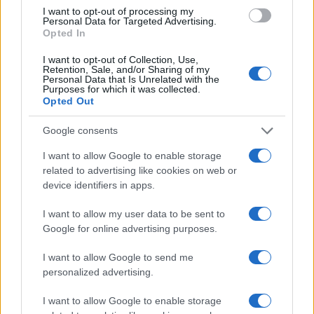
I want to opt-out of processing my
Personal Data for Targeted Advertising.
Opted In
I want to opt-out of Collection, Use,
Retention, Sale, and/or Sharing of my
Personal Data that Is Unrelated with the
Purposes for which it was collected.
Opted Out
Google consents
Protocolos de seguridad ocular y
consejos para fotografiar eclipses solares
I want to allow Google to enable storage
related to advertising like cookies on web or
Un eclipse solar es un espectáculo natural que…
device identifiers in apps.
I want to allow my user data to be sent to
CIENCIA Y TECNOLOGÍA
Google for online advertising purposes.
I want to allow Google to send me
personalized advertising.
I want to allow Google to enable storage