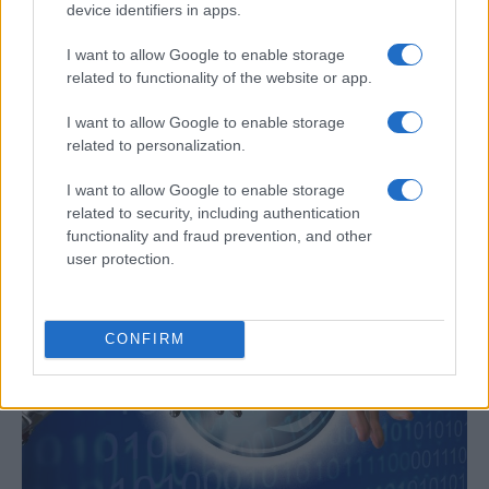
device identifiers in apps.
I want to allow Google to enable storage
related to functionality of the website or app.
Un hombre compra el primer mensaje
I want to allow Google to enable storage
related to personalization.
SMS de la historia por 107.000 euros
Un canadiense compra el primer mensaje de texto…
I want to allow Google to enable storage
related to security, including authentication
functionality and fraud prevention, and other
CIENCIA Y TECNOLOGÍA
user protection.
CONFIRM