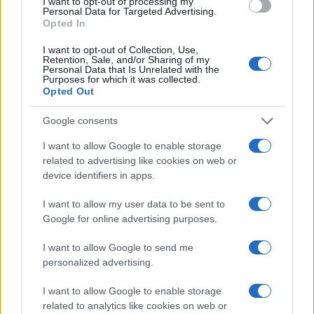
I want to opt-out of processing my
Personal Data for Targeted Advertising.
Opted In
I want to opt-out of Collection, Use,
Retention, Sale, and/or Sharing of my
Personal Data that Is Unrelated with the
Purposes for which it was collected.
Opted Out
Google consents
Cómo se estructuran los planes de I+D y
I want to allow Google to enable storage
su impacto en la sociedad
related to advertising like cookies on web or
device identifiers in apps.
Los planes regionales de ciencia y tecnología son…
I want to allow my user data to be sent to
Google for online advertising purposes.
CIENCIA Y TECNOLOGÍA
I want to allow Google to send me
personalized advertising.
I want to allow Google to enable storage
related to analytics like cookies on web or