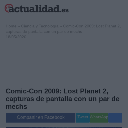
×
Home
»
Ciencia y Tecnología
»
Comic-Con 2009: Lost Planet 2,
capturas de pantalla con un par de mechs
18/05/2020
Política
Ciencia y
Tecnología
Crónica
Deportes
Economía
Salud y Bienestar
Comic-Con 2009: Lost Planet 2,
Internacional
capturas de pantalla con un par de
Gente
Viajes
mechs
Musica
Tweet
WhatsApp
Compartir en Facebook