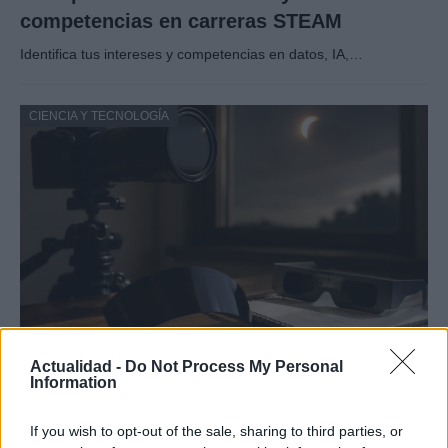
competencias en carreras STEAM
Identifica tus intereses y competencias en datos, IA,…
CIENCIA Y TECNOLOGÍA
Protocolos de seguridad ocular y
Actualidad -
Do Not Process My Personal
Information
consejos para fotografiar eclipses solares
Un eclipse solar es un espectáculo natural que…
If you wish to opt-out of the sale, sharing to third parties, or