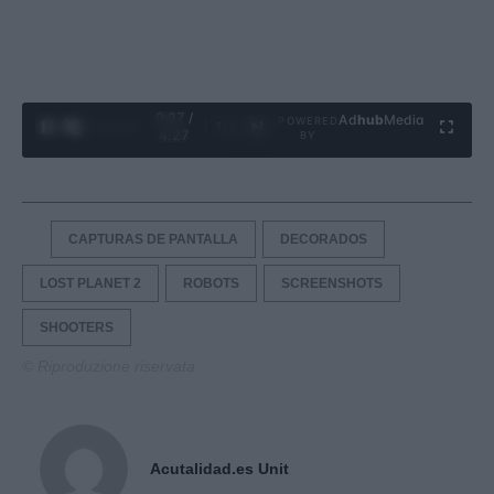
0:28 /
Ad
hub
Media
POWERED
1
/
4
4:27
BY
CAPTURAS DE PANTALLA
DECORADOS
LOST PLANET 2
ROBOTS
SCREENSHOTS
SHOOTERS
© Riproduzione riservata
Acutalidad.es Unit