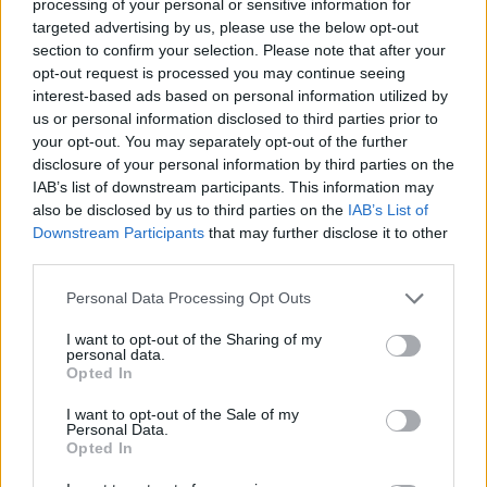
processing of your personal or sensitive information for
targeted advertising by us, please use the below opt-out
CIENCIA Y TECNOLOGÍA
section to confirm your selection. Please note that after your
opt-out request is processed you may continue seeing
interest-based ads based on personal information utilized by
us or personal information disclosed to third parties prior to
your opt-out. You may separately opt-out of the further
disclosure of your personal information by third parties on the
IAB’s list of downstream participants. This information may
also be disclosed by us to third parties on the
IAB’s List of
Downstream Participants
that may further disclose it to other
third parties.
Please note that this website/app uses one or more Google
Cómo elegir una carrera STEAM: perfiles
Personal Data Processing Opt Outs
services and may gather and store information including but
emergentes y competencias clave
not limited to your visit or usage behaviour. You may click to
I want to opt-out of the Sharing of my
personal data.
grant or deny consent to Google and its third-party tags to
Descubre cómo elegir la mejor opción en STEAM:…
Opted In
use your data for below specified purposes in below Google
consent section.
I want to opt-out of the Sale of my
Personal Data.
CIENCIA Y TECNOLOGÍA
Opted In