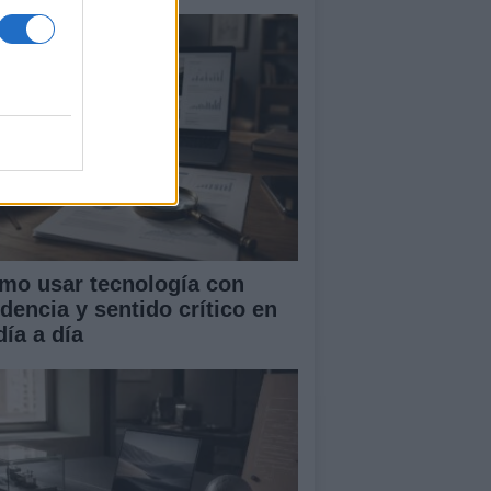
mo usar tecnología con
idencia y sentido crítico en
día a día