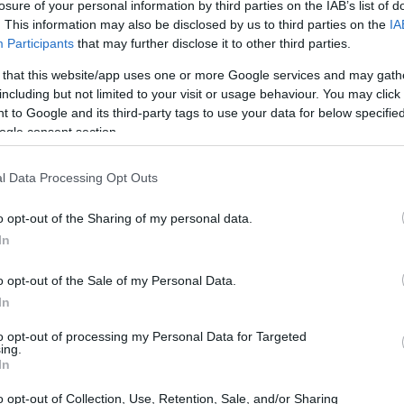
losure of your personal information by third parties on the IAB’s list of
. This information may also be disclosed by us to third parties on the
IA
Participants
that may further disclose it to other third parties.
 that this website/app uses one or more Google services and may gath
including but not limited to your visit or usage behaviour. You may click 
 to Google and its third-party tags to use your data for below specifi
ogle consent section.
l Data Processing Opt Outs
UJ
pr
o opt-out of the Sharing of my personal data.
20
In
o opt-out of the Sale of my Personal Data.
In
to opt-out of processing my Personal Data for Targeted
ing.
In
eron simples parecidos con sus homólogos.
a feliz idea de disfrazar al icono de Marvel de estrella
o opt-out of Collection, Use, Retention, Sale, and/or Sharing