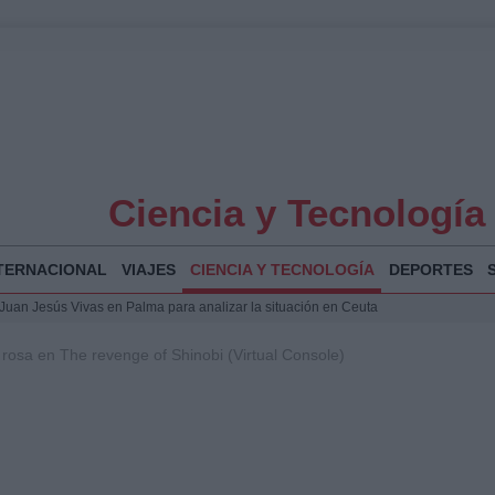
Ciencia y Tecnología
TERNACIONAL
VIAJES
CIENCIA Y TECNOLOGÍA
DEPORTES
a Juan Jesús Vivas en Palma para analizar la situación en Ceuta
la Illa Plana: Menorca apuesta por el deporte náutico sostenible
rosa en The revenge of Shinobi (Virtual Console)
 y humanitario en Ceuta tras la llegada masiva de migrantes
o de Chamberí por 6,3 millones: detalles y controversias
 Bogotá 2026: fecha, recorrido y actividades especiales