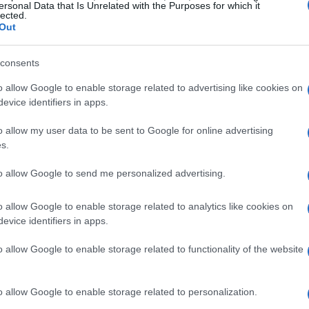
ersonal Data that Is Unrelated with the Purposes for which it
lected.
s de Joe Quesada para revitalizar al personaje o una
Out
ía, Sega mantuvo los derechos de
Spiderman
gracias
Ét
an vs
The
Kingpin, pero en estos últimos veinte años
consents
mi
etrete y la compañía no ha movido un dedo por
o allow Google to enable storage related to advertising like cookies on
 de
The
revenge
of
Shinobi
en condiciones.
evice identifiers in apps.
rición del trepamuros en el juego era uno de los
lo era un placer.
o allow my user data to be sent to Google for online advertising
n toda regla.
s.
 Cosas peores han hecho en Marvel.
ge
of ShinobiVía
to allow Google to send me personalized advertising.
o allow Google to enable storage related to analytics like cookies on
© Riproduzione riservata
SPIDERMAN
TERMINATOR
evice identifiers in apps.
o allow Google to enable storage related to functionality of the website
Gu
t
tr
o allow Google to enable storage related to personalization.
da