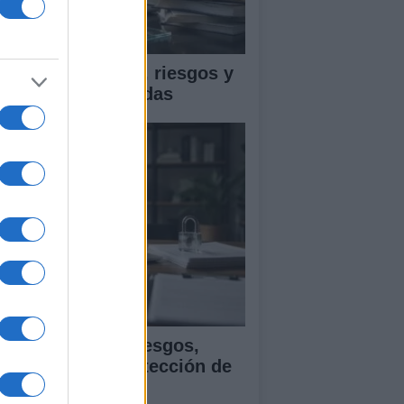
ica en IA: marcos, riesgos y
tigaciones aplicadas
ía para evaluar sesgos,
ansparencia y protección de
tos en IA