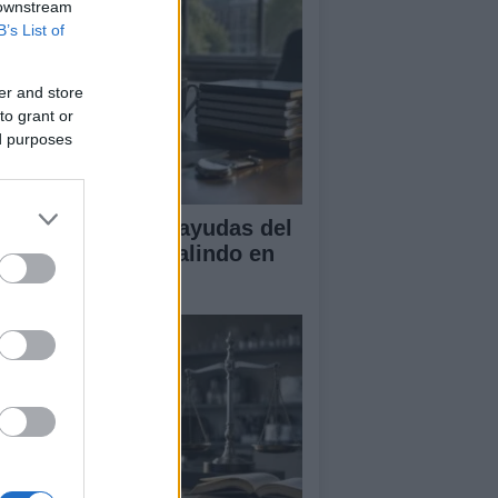
 downstream
B’s List of
er and store
to grant or
ed purposes
A obtiene cuatro ayudas del
ograma Beatriz Galindo en
26