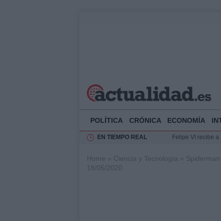
POLÍTICA
CRÓNICA
ECONOMÍA
IN
EN TIEMPO REAL
Felipe VI recibe 
Rehabilitación de 
Home
»
Ciencia y Tecnología
»
Spiderman 
Impacto económico
18/05/2020
La compra del átic
Ciclovía Nocturna