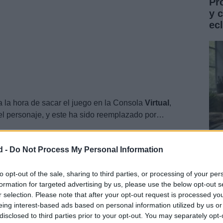
Pr
y 
ec
a la hora de sacar el juego en la Consola
Virtual
,
el personaje, y este ha sido reemplazado por…
specie de monstruo con aterrador aspecto de
d -
Do Not Process My Personal Information
Gu
co
to opt-out of the sale, sharing to third parties, or processing of your per
formation for targeted advertising by us, please use the below opt-out s
ST
r selection. Please note that after your opt-out request is processed y
eing interest-based ads based on personal information utilized by us or
disclosed to third parties prior to your opt-out. You may separately opt-