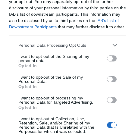
Ética en IA: marcos, riesgos y
your opt-out. You may separately opt-out of the further
disclosure of your personal information by third parties on the
mitigaciones aplicadas
IAB’s list of downstream participants. This information may
La inteligencia artificial ética es fundamental para un…
also be disclosed by us to third parties on the
IAB’s List of
Downstream Participants
that may further disclose it to other
third parties.
CIENCIA Y TECNOLOGÍA
Please note that this website/app uses one or more Google
Personal Data Processing Opt Outs
services and may gather and store information including but
not limited to your visit or usage behaviour. You may click to
I want to opt-out of the Sharing of my
personal data.
grant or deny consent to Google and its third-party tags to
Opted In
use your data for below specified purposes in below Google
consent section.
I want to opt-out of the Sale of my
Personal Data.
Opted In
I want to opt-out of processing my
Personal Data for Targeted Advertising.
Opted In
Protocolos de seguridad ocular y
I want to opt-out of Collection, Use,
consejos para fotografiar eclipses solares
Retention, Sale, and/or Sharing of my
Personal Data that Is Unrelated with the
Un eclipse solar es un espectáculo natural que…
Purposes for which it was collected.