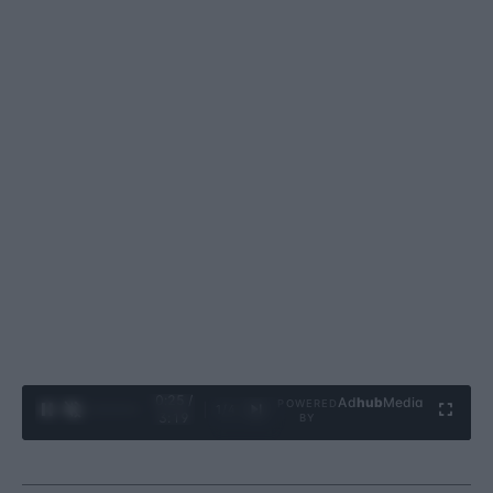
0:26 /
Ad
hub
Media
POWERED
1
/
4
3:19
BY