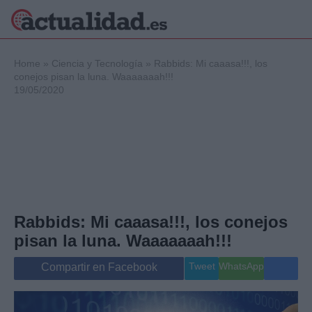
×
Home
»
Ciencia y Tecnología
»
Rabbids: Mi caaasa!!!, los
conejos pisan la luna. Waaaaaaah!!!
19/05/2020
Política
Ciencia y
Tecnología
Crónica
Deportes
Economía
Salud y Bienestar
Rabbids: Mi caaasa!!!, los conejos
Internacional
pisan la luna. Waaaaaaah!!!
Gente
Viajes
Tweet
WhatsApp
Compartir en Facebook
Musica