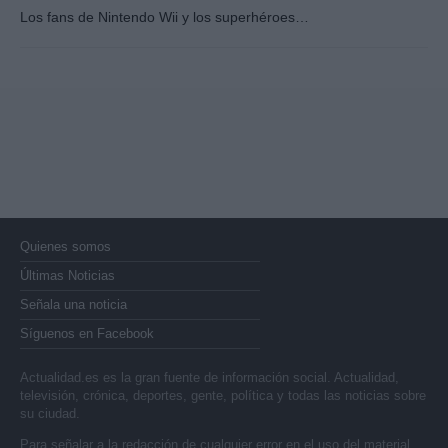
Los fans de Nintendo Wii y los superhéroes…
Quienes somos
Últimas Noticias
Señala una noticia
Síguenos en Facebook
Actualidad.es es la gran fuente de información social. Actualidad,
televisión, crónica, deportes, gente, política y todas las noticias sobre
su ciudad.
Para señalar a la redacción de cualquier error en el uso del material