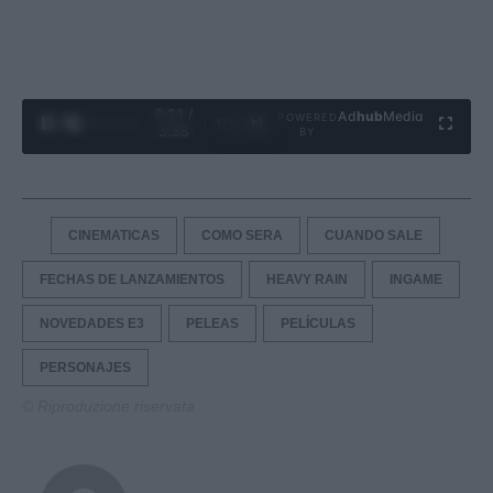
0:22 /
Ad
hub
Media
POWERED
1
/
4
3:55
BY
CINEMATICAS
COMO SERA
CUANDO SALE
FECHAS DE LANZAMIENTOS
HEAVY RAIN
INGAME
NOVEDADES E3
PELEAS
PELÍCULAS
PERSONAJES
© Riproduzione riservata