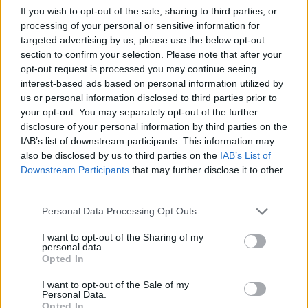
Un eclipse solar es un espectáculo natural que…
If you wish to opt-out of the sale, sharing to third parties, or
processing of your personal or sensitive information for
targeted advertising by us, please use the below opt-out
CIENCIA Y TECNOLOGÍA
section to confirm your selection. Please note that after your
opt-out request is processed you may continue seeing
interest-based ads based on personal information utilized by
us or personal information disclosed to third parties prior to
your opt-out. You may separately opt-out of the further
disclosure of your personal information by third parties on the
IAB’s list of downstream participants. This information may
also be disclosed by us to third parties on the
IAB’s List of
Downstream Participants
that may further disclose it to other
third parties.
Please note that this website/app uses one or more Google
Personal Data Processing Opt Outs
Cómo elegir una carrera STEAM: perfiles
services and may gather and store information including but
emergentes y competencias clave
not limited to your visit or usage behaviour. You may click to
I want to opt-out of the Sharing of my
personal data.
grant or deny consent to Google and its third-party tags to
Descubre cómo elegir la mejor opción en STEAM:…
Opted In
use your data for below specified purposes in below Google
consent section.
I want to opt-out of the Sale of my
Personal Data.
CIENCIA Y TECNOLOGÍA
Opted In