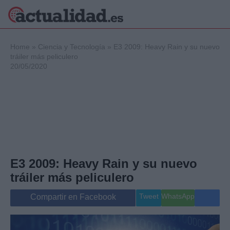
×
Home
»
Ciencia y Tecnología
»
E3 2009: Heavy Rain y su nuevo
tráiler más peliculero
20/05/2020
Política
Ciencia y
Tecnología
Crónica
Deportes
Economía
Salud y Bienestar
E3 2009: Heavy Rain y su nuevo
Internacional
tráiler más peliculero
Gente
Viajes
Tweet
WhatsApp
Compartir en Facebook
Musica