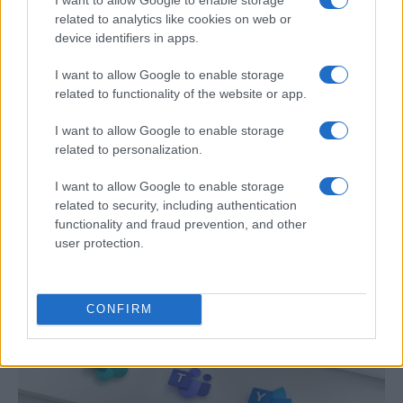
related to analytics like cookies on web or
device identifiers in apps.
I want to allow Google to enable storage
related to functionality of the website or app.
Eclipse solar 2026: Todo lo que necesitas
I want to allow Google to enable storage
related to personalization.
saber sobre el evento astronómico
I want to allow Google to enable storage
El 8 de abril de 2026, el cielo…
related to security, including authentication
functionality and fraud prevention, and other
user protection.
CIENCIA Y TECNOLOGÍA
CONFIRM