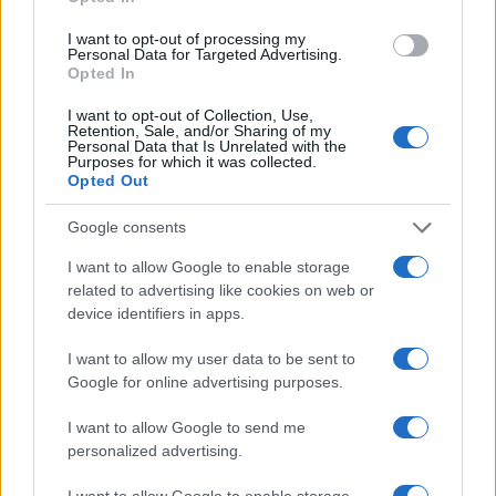
I want to opt-out of processing my
Personal Data for Targeted Advertising.
Opted In
I want to opt-out of Collection, Use,
Retention, Sale, and/or Sharing of my
Personal Data that Is Unrelated with the
Purposes for which it was collected.
Opted Out
Google consents
Super Street Fighter IV: más información
I want to allow Google to enable storage
sobre Juri, la nueva guerrera
related to advertising like cookies on web or
device identifiers in apps.
Los juegos de lucha, orientados sin duda a…
I want to allow my user data to be sent to
Google for online advertising purposes.
CIENCIA Y TECNOLOGÍA
I want to allow Google to send me
personalized advertising.
I want to allow Google to enable storage