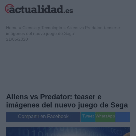
×
Home
»
Ciencia y Tecnología
»
Aliens vs Predator: teaser e
imágenes del nuevo juego de Sega
21/05/2020
Política
Ciencia y
Tecnología
Crónica
Deportes
Economía
Salud y Bienestar
Aliens vs Predator: teaser e
Internacional
imágenes del nuevo juego de Sega
Gente
Viajes
Tweet
WhatsApp
Compartir en Facebook
Musica