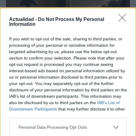
Actualidad -
Do Not Process My Personal
Information
If you wish to opt-out of the sale, sharing to third parties, or
processing of your personal or sensitive information for
Protocolos de seguridad ocular y
targeted advertising by us, please use the below opt-out
section to confirm your selection. Please note that after your
consejos para fotografiar eclipses solares
opt-out request is processed you may continue seeing
Un eclipse solar es un espectáculo natural que…
interest-based ads based on personal information utilized by
us or personal information disclosed to third parties prior to
your opt-out. You may separately opt-out of the further
CIENCIA Y TECNOLOGÍA
disclosure of your personal information by third parties on the
IAB’s list of downstream participants. This information may
also be disclosed by us to third parties on the
IAB’s List of
Downstream Participants
that may further disclose it to other
third parties.
Please note that this website/app uses one or more Google
Personal Data Processing Opt Outs
services and may gather and store information including but