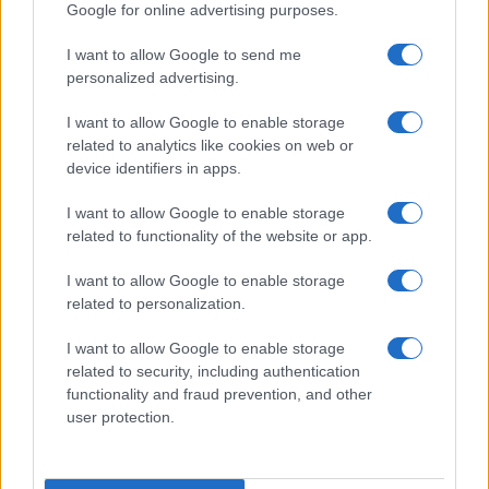
Preview: Marvel Super Hero Squad, más
Google for online advertising purposes.
superhéroes para Nintendo Wii
I want to allow Google to send me
Los fans de Nintendo Wii y los superhéroes…
personalized advertising.
I want to allow Google to enable storage
CIENCIA Y TECNOLOGÍA
related to analytics like cookies on web or
device identifiers in apps.
I want to allow Google to enable storage
related to functionality of the website or app.
I want to allow Google to enable storage
related to personalization.
I want to allow Google to enable storage
related to security, including authentication
functionality and fraud prevention, and other
Cómo se estructuran los planes de I+D y
user protection.
su impacto en la sociedad
Los planes regionales de ciencia y tecnología son…