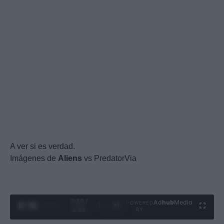
A ver si es verdad.
Imágenes de
Aliens
vs PredatorVia
0:31 /
Ad
hub
Media
POWERED
1
/
4
3:55
BY