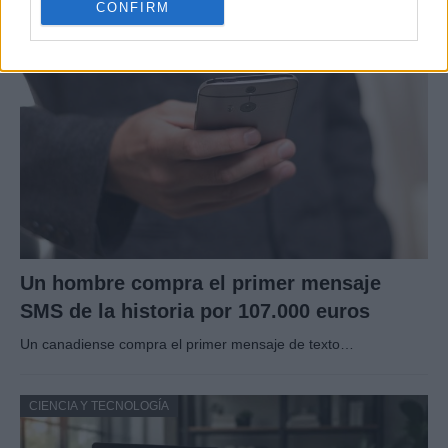
CONFIRM
CIENCIA Y TECNOLOGÍA
Un hombre compra el primer mensaje
SMS de la historia por 107.000 euros
Un canadiense compra el primer mensaje de texto…
CIENCIA Y TECNOLOGÍA