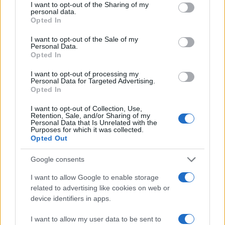
not limited to your visit or usage behaviour. You may click to
I want to opt-out of the Sharing of my
personal data.
grant or deny consent to Google and its third-party tags to
Opted In
use your data for below specified purposes in below Google
consent section.
I want to opt-out of the Sale of my
Cómo elegir una carrera STEAM: perfiles
Personal Data.
emergentes y competencias clave
Opted In
Descubre cómo elegir la mejor opción en STEAM:…
I want to opt-out of processing my
Personal Data for Targeted Advertising.
Opted In
CIENCIA Y TECNOLOGÍA
I want to opt-out of Collection, Use,
Retention, Sale, and/or Sharing of my
Personal Data that Is Unrelated with the
Purposes for which it was collected.
Opted Out
Google consents
I want to allow Google to enable storage
related to advertising like cookies on web or
device identifiers in apps.
I want to allow my user data to be sent to