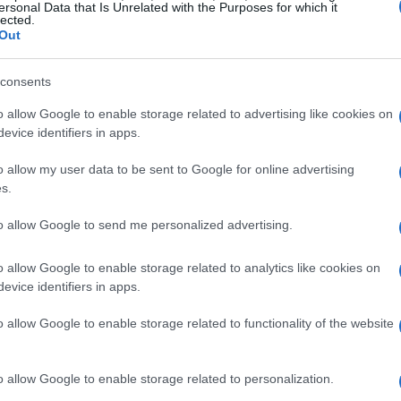
ersonal Data that Is Unrelated with the Purposes for which it
lected.
Vía
Out
Ét
consents
© Riproduzione riservata
DLC
PRECIO
mi
o allow Google to enable storage related to advertising like cookies on
evice identifiers in apps.
t
o allow my user data to be sent to Google for online advertising
s.
to allow Google to send me personalized advertising.
o allow Google to enable storage related to analytics like cookies on
evice identifiers in apps.
o allow Google to enable storage related to functionality of the website
ARTÍCULO SIGUIENTE
Gu
tr
o allow Google to enable storage related to personalization.
da