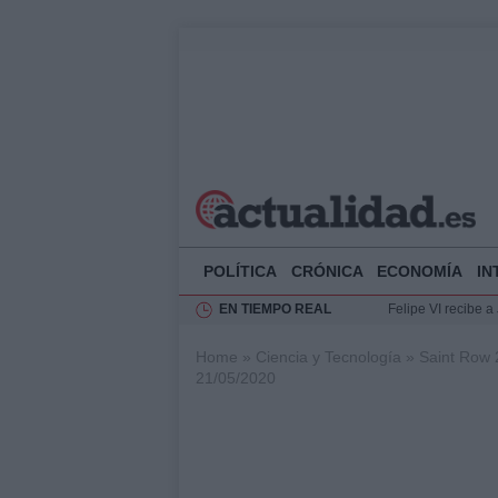
POLÍTICA
CRÓNICA
ECONOMÍA
IN
EN TIEMPO REAL
Felipe VI recibe 
Rehabilitación de 
Home
»
Ciencia y Tecnología
»
Saint Row 
Impacto económico
21/05/2020
Ciclovía Nocturna