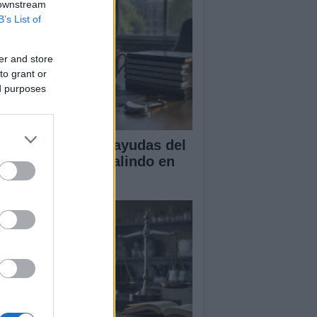
 downstream
B’s List of
er and store
to grant or
ed purposes
A obtiene cuatro ayudas del
ograma Beatriz Galindo en
26