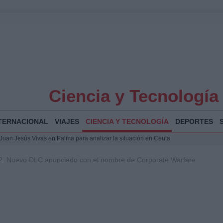
Ciencia y Tecnología
TERNACIONAL
VIAJES
CIENCIA Y TECNOLOGÍA
DEPORTES
a Juan Jesús Vivas en Palma para analizar la situación en Ceuta
la Illa Plana: Menorca apuesta por el deporte náutico sostenible
2: Nuevo DLC anunciado con el nombre de Corporate Warfare
 y humanitario en Ceuta tras la llegada masiva de migrantes
 Bogotá 2026: fecha, recorrido y actividades especiales