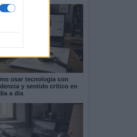
mo usar tecnología con
idencia y sentido crítico en
día a día