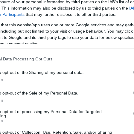
losure of your personal information by third parties on the IAB’s list of
. This information may also be disclosed by us to third parties on the
IA
Participants
that may further disclose it to other third parties.
 that this website/app uses one or more Google services and may gath
including but not limited to your visit or usage behaviour. You may click 
 to Google and its third-party tags to use your data for below specifi
ogle consent section.
l Data Processing Opt Outs
UJ
pr
o opt-out of the Sharing of my personal data.
20
In
o opt-out of the Sale of my Personal Data.
In
to opt-out of processing my Personal Data for Targeted
traremos nuevos vehículos, nuevos modos de
ing.
In
multiplayer.
 28 de mayo y su precio será de 7$ para PS3 y 560
o opt-out of Collection, Use, Retention, Sale, and/or Sharing