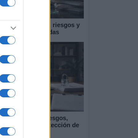
ica en IA: marcos, riesgos y
tigaciones aplicadas
ía para evaluar sesgos,
ansparencia y protección de
tos en IA