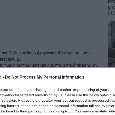
Pr
y 
ec
rimer
DLC
, nos llega
Corporate
Warfare
, un nuevo
pectacular.
un nuevo arco argumental que nos meterá de lleno en
oración Ultor.
d -
Do Not Process My Personal Information
Gu
co
to opt-out of the sale, sharing to third parties, or processing of your per
formation for targeted advertising by us, please use the below opt-out s
ST
r selection. Please note that after your opt-out request is processed y
eing interest-based ads based on personal information utilized by us or
disclosed to third parties prior to your opt-out. You may separately opt-