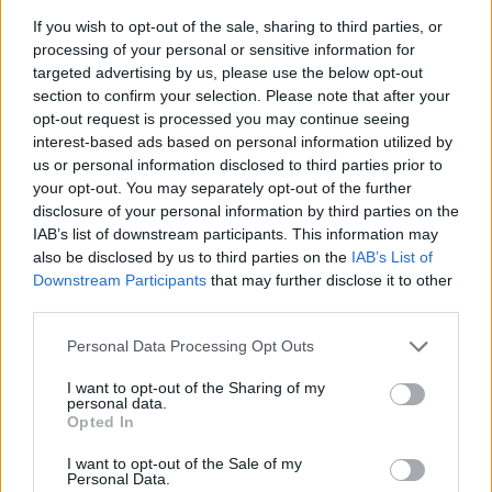
consejos para fotografiar eclipses solares
If you wish to opt-out of the sale, sharing to third parties, or
processing of your personal or sensitive information for
Un eclipse solar es un espectáculo natural que…
targeted advertising by us, please use the below opt-out
section to confirm your selection. Please note that after your
opt-out request is processed you may continue seeing
CIENCIA Y TECNOLOGÍA
interest-based ads based on personal information utilized by
us or personal information disclosed to third parties prior to
your opt-out. You may separately opt-out of the further
disclosure of your personal information by third parties on the
IAB’s list of downstream participants. This information may
also be disclosed by us to third parties on the
IAB’s List of
Downstream Participants
that may further disclose it to other
third parties.
Please note that this website/app uses one or more Google
Personal Data Processing Opt Outs
services and may gather and store information including but
not limited to your visit or usage behaviour. You may click to
I want to opt-out of the Sharing of my
Cómo elegir una carrera STEAM: perfiles
personal data.
grant or deny consent to Google and its third-party tags to
emergentes y competencias clave
Opted In
use your data for below specified purposes in below Google
consent section.
Descubre cómo elegir la mejor opción en STEAM:…
I want to opt-out of the Sale of my
Personal Data.