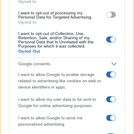
Opted In
CIENCIA Y TECNOLOGÍA
I want to opt-out of processing my
Personal Data for Targeted Advertising.
Opted In
I want to opt-out of Collection, Use,
Retention, Sale, and/or Sharing of my
Personal Data that Is Unrelated with the
Purposes for which it was collected.
Opted Out
Google consents
I want to allow Google to enable storage
related to advertising like cookies on web or
Preview: Marvel Super Hero Squad, más
device identifiers in apps.
superhéroes para Nintendo Wii
I want to allow my user data to be sent to
Los fans de Nintendo Wii y los superhéroes…
Google for online advertising purposes.
I want to allow Google to send me
CIENCIA Y TECNOLOGÍA
personalized advertising.