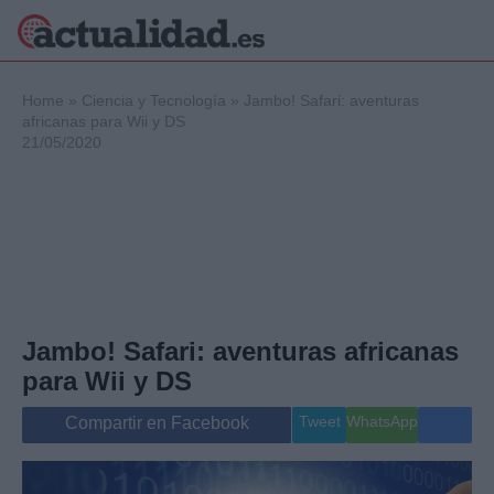
×
Home
»
Ciencia y Tecnología
»
Jambo! Safari: aventuras
africanas para Wii y DS
21/05/2020
Política
Ciencia y
Tecnología
Crónica
Deportes
Economía
Salud y Bienestar
Jambo! Safari: aventuras africanas
Internacional
para Wii y DS
Gente
Viajes
Tweet
WhatsApp
Compartir en Facebook
Musica