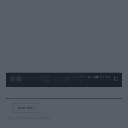
0:28 /
Ad
hub
Media
POWERED
1
/
4
3:55
BY
ANIMALES
© Riproduzione riservata