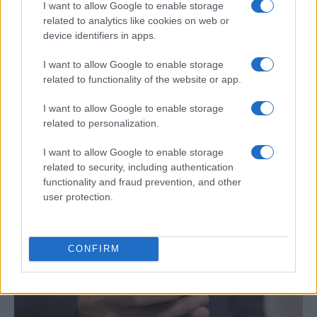
I want to allow Google to enable storage
related to analytics like cookies on web or
device identifiers in apps.
I want to allow Google to enable storage
related to functionality of the website or app.
I want to allow Google to enable storage
related to personalization.
Cómo se estructuran los planes de I+D y
I want to allow Google to enable storage
su impacto en la sociedad
related to security, including authentication
Los planes regionales de ciencia y tecnología son…
functionality and fraud prevention, and other
user protection.
CIENCIA Y TECNOLOGÍA
CONFIRM