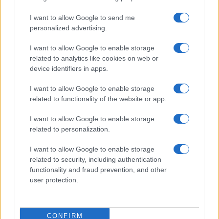
El 8 de abril de 2026, el cielo…
I want to allow Google to send me
personalized advertising.
CIENCIA Y TECNOLOGÍA
I want to allow Google to enable storage
related to analytics like cookies on web or
device identifiers in apps.
I want to allow Google to enable storage
related to functionality of the website or app.
I want to allow Google to enable storage
related to personalization.
I want to allow Google to enable storage
Guía práctica para implementar principios
related to security, including authentication
éticos en inteligencia artificial
functionality and fraud prevention, and other
user protection.
Explora los fundamentos para crear sistemas de IA…
CIENCIA Y TECNOLOGÍA
CONFIRM