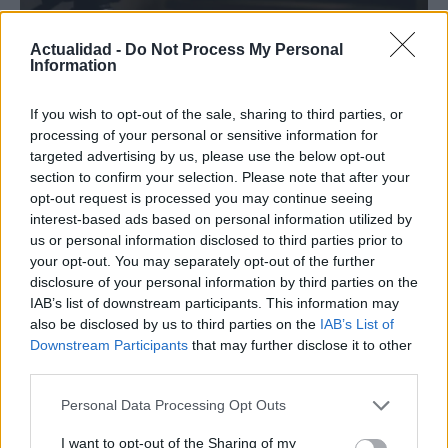
Actualidad -
Do Not Process My Personal
Information
Protocolos de seguridad ocular y
If you wish to opt-out of the sale, sharing to third parties, or
processing of your personal or sensitive information for
consejos para fotografiar eclipses solares
targeted advertising by us, please use the below opt-out
Un eclipse solar es un espectáculo natural que…
section to confirm your selection. Please note that after your
opt-out request is processed you may continue seeing
interest-based ads based on personal information utilized by
CIENCIA Y TECNOLOGÍA
us or personal information disclosed to third parties prior to
your opt-out. You may separately opt-out of the further
disclosure of your personal information by third parties on the
IAB’s list of downstream participants. This information may
also be disclosed by us to third parties on the
IAB’s List of
Downstream Participants
that may further disclose it to other
third parties.
Please note that this website/app uses one or more Google
Personal Data Processing Opt Outs
services and may gather and store information including but
not limited to your visit or usage behaviour. You may click to
I want to opt-out of the Sharing of my