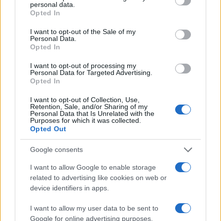
personal data.
grant or deny consent to Google and its third-party tags to
Cómo elegir una carrera STEAM: perfiles
Opted In
use your data for below specified purposes in below Google
emergentes y competencias clave
consent section.
I want to opt-out of the Sale of my
Personal Data.
Descubre cómo elegir la mejor opción en STEAM:…
Opted In
I want to opt-out of processing my
Personal Data for Targeted Advertising.
CIENCIA Y TECNOLOGÍA
Opted In
I want to opt-out of Collection, Use,
Retention, Sale, and/or Sharing of my
Personal Data that Is Unrelated with the
Purposes for which it was collected.
Opted Out
Google consents
I want to allow Google to enable storage
related to advertising like cookies on web or
device identifiers in apps.
Eclipse solar 2026: Todo lo que necesitas
saber sobre el evento astronómico
I want to allow my user data to be sent to
Google for online advertising purposes.