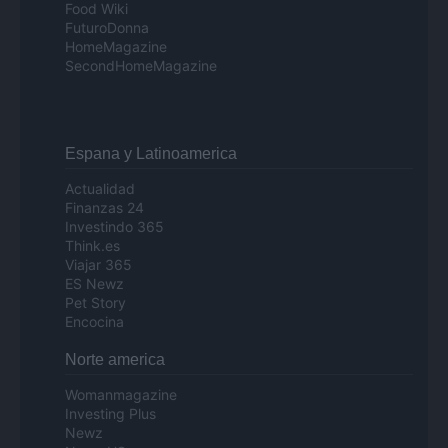
Food Wiki
FuturoDonna
HomeMagazine
SecondHomeMagazine
Espana y Latinoamerica
Actualidad
Finanzas 24
Investindo 365
Think.es
Viajar 365
ES Newz
Pet Story
Encocina
Norte america
Womanmagazine
Investing Plus
Newz