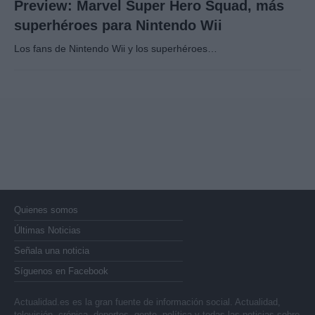
Preview: Marvel Super Hero Squad, más
superhéroes para Nintendo Wii
Los fans de Nintendo Wii y los superhéroes…
Quienes somos
Últimas Noticias
Señala una noticia
Síguenos en Facebook
Actualidad.es es la gran fuente de información social. Actualidad,
televisión, crónica, deportes, gente, política y todas las noticias sobre