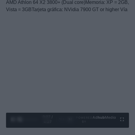
AMD Athlon 64 X2 3800+ (Dual core)Memoria: XP = 2GB,
Vista = 3GBTarjeta gráfica: NVidia 7900 GT or higher Vía
0:28 /
Ad
hub
Media
POWERED
1
/
4
4:27
BY