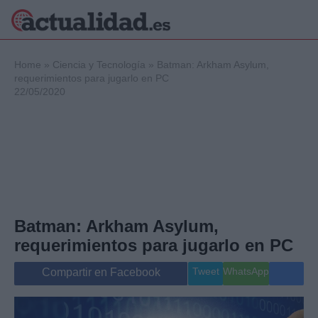
×
Home
»
Ciencia y Tecnología
»
Batman: Arkham Asylum,
requerimientos para jugarlo en PC
22/05/2020
Política
Ciencia y
Tecnología
Crónica
Deportes
Economía
Salud y Bienestar
Batman: Arkham Asylum,
Internacional
requerimientos para jugarlo en PC
Gente
Viajes
Tweet
WhatsApp
Compartir en Facebook
Musica