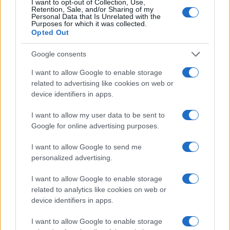
I want to opt-out of Collection, Use,
Retention, Sale, and/or Sharing of my
Un hombre compra el primer mensaje
Personal Data that Is Unrelated with the
Purposes for which it was collected.
SMS de la historia por 107.000 euros
Opted Out
Un canadiense compra el primer mensaje de texto…
Google consents
I want to allow Google to enable storage
CIENCIA Y TECNOLOGÍA
related to advertising like cookies on web or
device identifiers in apps.
I want to allow my user data to be sent to
Google for online advertising purposes.
I want to allow Google to send me
personalized advertising.
I want to allow Google to enable storage
related to analytics like cookies on web or
device identifiers in apps.
Preview: Marvel Super Hero Squad, más
superhéroes para Nintendo Wii
I want to allow Google to enable storage