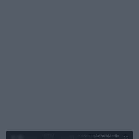
0:28 /
Ad
hub
Media
POWERED
1
/
4