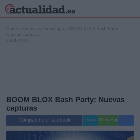
×
Home
»
Ciencia y Tecnología
»
BOOM BLOX Bash Party:
Nuevas capturas
23/05/2020
Política
Ciencia y
Tecnología
Crónica
Deportes
Economía
Salud y Bienestar
BOOM BLOX Bash Party: Nuevas
Internacional
capturas
Gente
Viajes
Tweet
WhatsApp
Compartir en Facebook
Musica